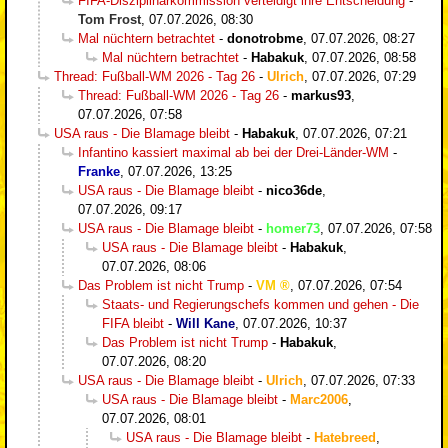
FIFA-Disziplinarkommission verteidigt ihre Entscheidung
-
Tom Frost
,
07.07.2026, 08:30
Mal nüchtern betrachtet
-
donotrobme
,
07.07.2026, 08:27
Mal nüchtern betrachtet
-
Habakuk
,
07.07.2026, 08:58
Thread: Fußball-WM 2026 - Tag 26
-
Ulrich
,
07.07.2026, 07:29
Thread: Fußball-WM 2026 - Tag 26
-
markus93
,
07.07.2026, 07:58
USA raus - Die Blamage bleibt
-
Habakuk
,
07.07.2026, 07:21
Infantino kassiert maximal ab bei der Drei-Länder-WM
-
Franke
,
07.07.2026, 13:25
USA raus - Die Blamage bleibt
-
nico36de
,
07.07.2026, 09:17
USA raus - Die Blamage bleibt
-
homer73
,
07.07.2026, 07:58
USA raus - Die Blamage bleibt
-
Habakuk
,
07.07.2026, 08:06
Das Problem ist nicht Trump
-
VM
,
07.07.2026, 07:54
Staats- und Regierungschefs kommen und gehen - Die
FIFA bleibt
-
Will Kane
,
07.07.2026, 10:37
Das Problem ist nicht Trump
-
Habakuk
,
07.07.2026, 08:20
USA raus - Die Blamage bleibt
-
Ulrich
,
07.07.2026, 07:33
USA raus - Die Blamage bleibt
-
Marc2006
,
07.07.2026, 08:01
USA raus - Die Blamage bleibt
-
Hatebreed
,