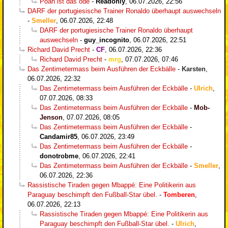
Poah ist das öde
-
Readonly
,
06.07.2026, 22:56
DARF der portugiesische Trainer Ronaldo überhaupt auswechseln
-
Smeller
,
06.07.2026, 22:48
DARF der portugiesische Trainer Ronaldo überhaupt
auswechseln
-
guy_incognito
,
06.07.2026, 22:51
Richard David Precht
-
CF
,
06.07.2026, 22:36
Richard David Precht
-
mrg
,
07.07.2026, 07:46
Das Zentimetermass beim Ausführen der Eckbälle
-
Karsten
,
06.07.2026, 22:32
Das Zentimetermass beim Ausführen der Eckbälle
-
Ulrich
,
07.07.2026, 08:33
Das Zentimetermass beim Ausführen der Eckbälle
-
Mob-
Jenson
,
07.07.2026, 08:05
Das Zentimetermass beim Ausführen der Eckbälle
-
Candamir85
,
06.07.2026, 23:49
Das Zentimetermass beim Ausführen der Eckbälle
-
donotrobme
,
06.07.2026, 22:41
Das Zentimetermass beim Ausführen der Eckbälle
-
Smeller
,
06.07.2026, 22:36
Rassistische Tiraden gegen Mbappé: Eine Politikerin aus
Paraguay beschimpft den Fußball-Star übel.
-
Tomberen
,
06.07.2026, 22:13
Rassistische Tiraden gegen Mbappé: Eine Politikerin aus
Paraguay beschimpft den Fußball-Star übel.
-
Ulrich
,