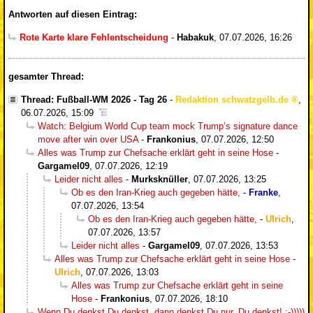
Antworten auf diesen Eintrag:
Rote Karte klare Fehlentscheidung
-
Habakuk
,
07.07.2026, 16:26
gesamter Thread:
Thread: Fußball-WM 2026 - Tag 26
-
Redaktion schwatzgelb.de
,
06.07.2026, 15:09
Watch: Belgium World Cup team mock Trump’s signature dance
move after win over USA
-
Frankonius
,
07.07.2026, 12:50
Alles was Trump zur Chefsache erklärt geht in seine Hose
-
Gargamel09
,
07.07.2026, 12:19
Leider nicht alles
-
Murksknüller
,
07.07.2026, 13:25
Ob es den Iran-Krieg auch gegeben hätte,
-
Franke
,
07.07.2026, 13:54
Ob es den Iran-Krieg auch gegeben hätte,
-
Ulrich
,
07.07.2026, 13:57
Leider nicht alles
-
Gargamel09
,
07.07.2026, 13:53
Alles was Trump zur Chefsache erklärt geht in seine Hose
-
Ulrich
,
07.07.2026, 13:03
Alles was Trump zur Chefsache erklärt geht in seine
Hose
-
Frankonius
,
07.07.2026, 18:10
Wenn Du denkst Du denkst, dann denkst Du nur, Du denkst! :-)))))