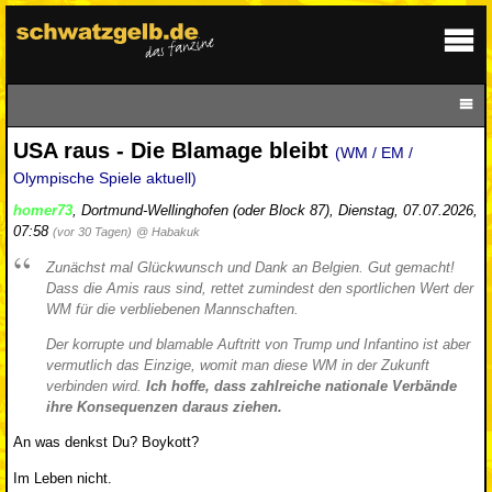
USA raus - Die Blamage bleibt
(WM / EM /
Olympische Spiele aktuell)
homer73
,
Dortmund-Wellinghofen (oder Block 87)
,
Dienstag, 07.07.2026,
07:58
(vor 30 Tagen)
@ Habakuk
Zunächst mal Glückwunsch und Dank an Belgien. Gut gemacht!
Dass die Amis raus sind, rettet zumindest den sportlichen Wert der
WM für die verbliebenen Mannschaften.
Der korrupte und blamable Auftritt von Trump und Infantino ist aber
vermutlich das Einzige, womit man diese WM in der Zukunft
verbinden wird.
Ich hoffe, dass zahlreiche nationale Verbände
ihre Konsequenzen daraus ziehen.
An was denkst Du? Boykott?
Im Leben nicht.