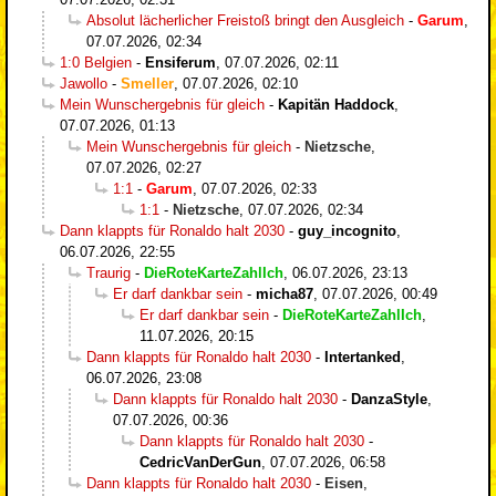
Absolut lächerlicher Freistoß bringt den Ausgleich
-
Garum
,
07.07.2026, 02:34
1:0 Belgien
-
Ensiferum
,
07.07.2026, 02:11
Jawollo
-
Smeller
,
07.07.2026, 02:10
Mein Wunschergebnis für gleich
-
Kapitän Haddock
,
07.07.2026, 01:13
Mein Wunschergebnis für gleich
-
Nietzsche
,
07.07.2026, 02:27
1:1
-
Garum
,
07.07.2026, 02:33
1:1
-
Nietzsche
,
07.07.2026, 02:34
Dann klappts für Ronaldo halt 2030
-
guy_incognito
,
06.07.2026, 22:55
Traurig
-
DieRoteKarteZahlIch
,
06.07.2026, 23:13
Er darf dankbar sein
-
micha87
,
07.07.2026, 00:49
Er darf dankbar sein
-
DieRoteKarteZahlIch
,
11.07.2026, 20:15
Dann klappts für Ronaldo halt 2030
-
Intertanked
,
06.07.2026, 23:08
Dann klappts für Ronaldo halt 2030
-
DanzaStyle
,
07.07.2026, 00:36
Dann klappts für Ronaldo halt 2030
-
CedricVanDerGun
,
07.07.2026, 06:58
Dann klappts für Ronaldo halt 2030
-
Eisen
,