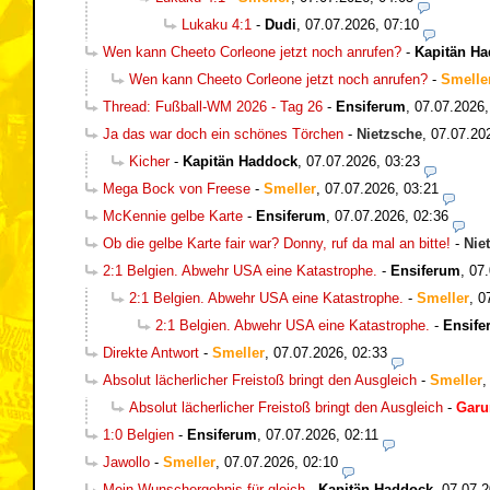
Lukaku 4:1
-
Dudi
,
07.07.2026, 07:10
Wen kann Cheeto Corleone jetzt noch anrufen?
-
Kapitän H
Wen kann Cheeto Corleone jetzt noch anrufen?
-
Smelle
Thread: Fußball-WM 2026 - Tag 26
-
Ensiferum
,
07.07.2026,
Ja das war doch ein schönes Törchen
-
Nietzsche
,
07.07.20
Kicher
-
Kapitän Haddock
,
07.07.2026, 03:23
Mega Bock von Freese
-
Smeller
,
07.07.2026, 03:21
McKennie gelbe Karte
-
Ensiferum
,
07.07.2026, 02:36
Ob die gelbe Karte fair war? Donny, ruf da mal an bitte!
-
Nie
2:1 Belgien. Abwehr USA eine Katastrophe.
-
Ensiferum
,
07.
2:1 Belgien. Abwehr USA eine Katastrophe.
-
Smeller
,
0
2:1 Belgien. Abwehr USA eine Katastrophe.
-
Ensife
Direkte Antwort
-
Smeller
,
07.07.2026, 02:33
Absolut lächerlicher Freistoß bringt den Ausgleich
-
Smeller
Absolut lächerlicher Freistoß bringt den Ausgleich
-
Gar
1:0 Belgien
-
Ensiferum
,
07.07.2026, 02:11
Jawollo
-
Smeller
,
07.07.2026, 02:10
Mein Wunschergebnis für gleich
-
Kapitän Haddock
,
07.07.2