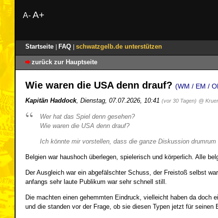
A+
A-
Startseite
FAQ
schwatzgelb.de unterstützen
|
|
zurück zur Hauptseite
Wie waren die USA denn drauf?
(WM / EM / Ol
Kapitän Haddock
,
Dienstag, 07.07.2026, 10:41
(vor 30 Tagen)
@ Krue
Wer hat das Spiel denn gesehen?
Wie waren die USA denn drauf?
Ich könnte mir vorstellen, dass die ganze Diskussion drumrum 
Belgien war haushoch überlegen, spielerisch und körperlich. Alle bel
Der Ausgleich war ein abgefälschter Schuss, der Freistoß selbst wa
anfangs sehr laute Publikum war sehr schnell still.
Die machten einen gehemmten Eindruck, vielleicht haben da doch e
und die standen vor der Frage, ob sie diesen Typen jetzt für seinen