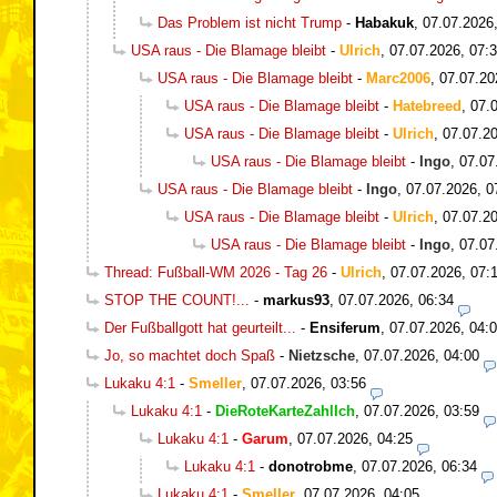
Das Problem ist nicht Trump
-
Habakuk
,
07.07.2026
USA raus - Die Blamage bleibt
-
Ulrich
,
07.07.2026, 07:
USA raus - Die Blamage bleibt
-
Marc2006
,
07.07.20
USA raus - Die Blamage bleibt
-
Hatebreed
,
07.
USA raus - Die Blamage bleibt
-
Ulrich
,
07.07.20
USA raus - Die Blamage bleibt
-
Ingo
,
07.07
USA raus - Die Blamage bleibt
-
Ingo
,
07.07.2026, 0
USA raus - Die Blamage bleibt
-
Ulrich
,
07.07.20
USA raus - Die Blamage bleibt
-
Ingo
,
07.07
Thread: Fußball-WM 2026 - Tag 26
-
Ulrich
,
07.07.2026, 07:
STOP THE COUNT!...
-
markus93
,
07.07.2026, 06:34
Der Fußballgott hat geurteilt...
-
Ensiferum
,
07.07.2026, 04:
Jo, so machtet doch Spaß
-
Nietzsche
,
07.07.2026, 04:00
Lukaku 4:1
-
Smeller
,
07.07.2026, 03:56
Lukaku 4:1
-
DieRoteKarteZahlIch
,
07.07.2026, 03:59
Lukaku 4:1
-
Garum
,
07.07.2026, 04:25
Lukaku 4:1
-
donotrobme
,
07.07.2026, 06:34
Lukaku 4:1
-
Smeller
,
07.07.2026, 04:05