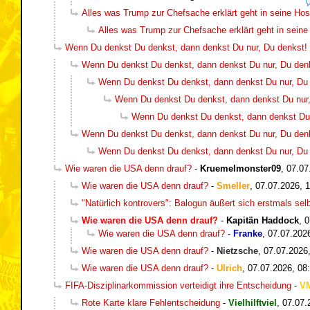
Alles was Trump zur Chefsache erklärt geht in seine Ho
Alles was Trump zur Chefsache erklärt geht in sein
Wenn Du denkst Du denkst, dann denkst Du nur, Du denkst! :-
Wenn Du denkst Du denkst, dann denkst Du nur, Du denkst
Wenn Du denkst Du denkst, dann denkst Du nur, Du de
Wenn Du denkst Du denkst, dann denkst Du nur, D
Wenn Du denkst Du denkst, dann denkst Du nu
Wenn Du denkst Du denkst, dann denkst Du nur, Du denkst
Wenn Du denkst Du denkst, dann denkst Du nur, Du de
Wie waren die USA denn drauf?
-
Kruemelmonster09
,
07.07
Wie waren die USA denn drauf?
-
Smeller
,
07.07.2026, 
"Natürlich kontrovers": Balogun äußert sich erstmals sel
Wie waren die USA denn drauf?
-
Kapitän Haddock
,
0
Wie waren die USA denn drauf?
-
Franke
,
07.07.202
Wie waren die USA denn drauf?
-
Nietzsche
,
07.07.2026
Wie waren die USA denn drauf?
-
Ulrich
,
07.07.2026, 08
FIFA-Disziplinarkommission verteidigt ihre Entscheidung
-
V
Rote Karte klare Fehlentscheidung
-
Vielhilftviel
,
07.07.