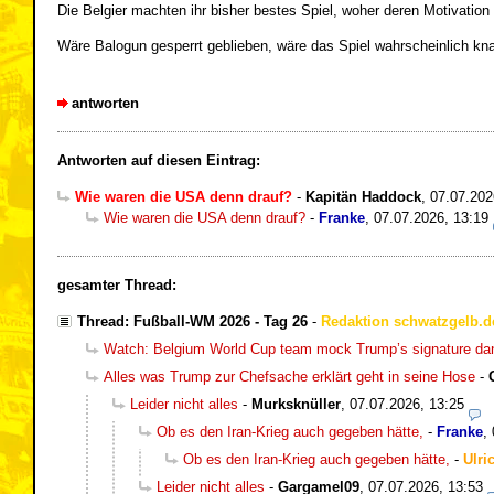
Die Belgier machten ihr bisher bestes Spiel, woher deren Motivatio
Wäre Balogun gesperrt geblieben, wäre das Spiel wahrscheinlich kn
antworten
Antworten auf diesen Eintrag:
Wie waren die USA denn drauf?
-
Kapitän Haddock
,
07.07.202
Wie waren die USA denn drauf?
-
Franke
,
07.07.2026, 13:19
gesamter Thread:
Thread: Fußball-WM 2026 - Tag 26
-
Redaktion schwatzgelb.d
Watch: Belgium World Cup team mock Trump’s signature da
Alles was Trump zur Chefsache erklärt geht in seine Hose
-
Leider nicht alles
-
Murksknüller
,
07.07.2026, 13:25
Ob es den Iran-Krieg auch gegeben hätte,
-
Franke
,
Ob es den Iran-Krieg auch gegeben hätte,
-
Ulri
Leider nicht alles
-
Gargamel09
,
07.07.2026, 13:53