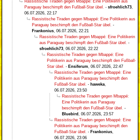
Rassistische Tiraden gegen Mbappé: Eine Politikerin aus
Paraguay beschimpft den Fußball-Star übel.
-
sfroehlich73
,
06.07.2026, 22:17
Rassistische Tiraden gegen Mbappé: Eine Politikerin aus
Paraguay beschimpft den Fußball-Star übel.
-
Frankonius
,
06.07.2026, 22:21
Rassistische Tiraden gegen Mbappé: Eine Politikerin
aus Paraguay beschimpft den Fußball-Star übel.
-
sfroehlich73
,
06.07.2026, 22:22
Rassistische Tiraden gegen Mbappé: Eine
Politikerin aus Paraguay beschimpft den Fußball-
Star übel.
-
Ensiferum
,
06.07.2026, 22:47
Rassistische Tiraden gegen Mbappé: Eine
Politikerin aus Paraguay beschimpft den
Fußball-Star übel.
-
haweka
,
06.07.2026, 23:50
Rassistische Tiraden gegen Mbappé:
Eine Politikerin aus Paraguay
beschimpft den Fußball-Star übel.
-
Bluebird
,
06.07.2026, 23:57
Rassistische Tiraden gegen Mbappé: Eine
Politikerin aus Paraguay beschimpft den
Fußball-Star übel.
-
Frankonius
,
06.07.2026, 23:06