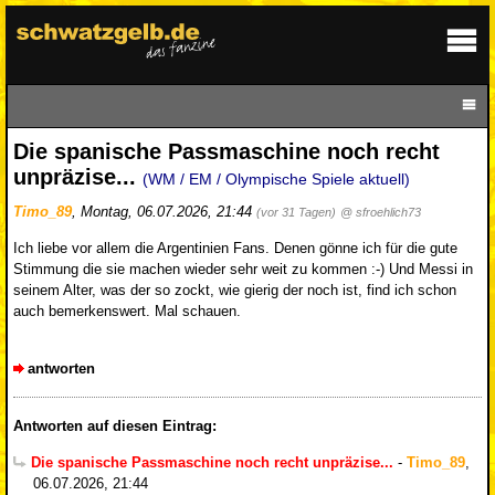
Die spanische Passmaschine noch recht
unpräzise...
(WM / EM / Olympische Spiele aktuell)
Timo_89
,
Montag, 06.07.2026, 21:44
(vor 31 Tagen)
@ sfroehlich73
Ich liebe vor allem die Argentinien Fans. Denen gönne ich für die gute
Stimmung die sie machen wieder sehr weit zu kommen :-) Und Messi in
seinem Alter, was der so zockt, wie gierig der noch ist, find ich schon
auch bemerkenswert. Mal schauen.
antworten
Antworten auf diesen Eintrag:
Die spanische Passmaschine noch recht unpräzise...
-
Timo_89
,
06.07.2026, 21:44