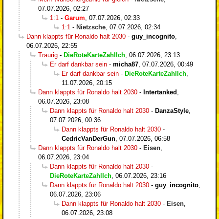
07.07.2026, 02:27
1:1
-
Garum
,
07.07.2026, 02:33
1:1
-
Nietzsche
,
07.07.2026, 02:34
Dann klappts für Ronaldo halt 2030
-
guy_incognito
,
06.07.2026, 22:55
Traurig
-
DieRoteKarteZahlIch
,
06.07.2026, 23:13
Er darf dankbar sein
-
micha87
,
07.07.2026, 00:49
Er darf dankbar sein
-
DieRoteKarteZahlIch
,
11.07.2026, 20:15
Dann klappts für Ronaldo halt 2030
-
Intertanked
,
06.07.2026, 23:08
Dann klappts für Ronaldo halt 2030
-
DanzaStyle
,
07.07.2026, 00:36
Dann klappts für Ronaldo halt 2030
-
CedricVanDerGun
,
07.07.2026, 06:58
Dann klappts für Ronaldo halt 2030
-
Eisen
,
06.07.2026, 23:04
Dann klappts für Ronaldo halt 2030
-
DieRoteKarteZahlIch
,
06.07.2026, 23:16
Dann klappts für Ronaldo halt 2030
-
guy_incognito
,
06.07.2026, 23:06
Dann klappts für Ronaldo halt 2030
-
Eisen
,
06.07.2026, 23:08