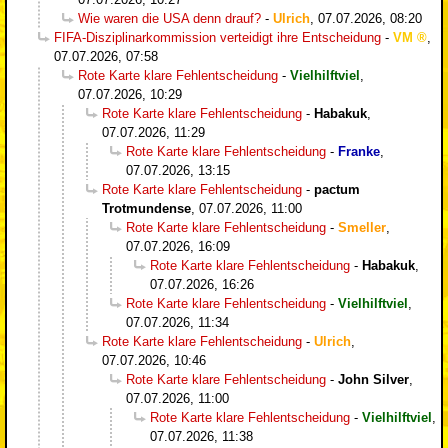
Wie waren die USA denn drauf?
-
Ulrich
,
07.07.2026, 08:20
FIFA-Disziplinarkommission verteidigt ihre Entscheidung
-
VM
,
07.07.2026, 07:58
Rote Karte klare Fehlentscheidung
-
Vielhilftviel
,
07.07.2026, 10:29
Rote Karte klare Fehlentscheidung
-
Habakuk
,
07.07.2026, 11:29
Rote Karte klare Fehlentscheidung
-
Franke
,
07.07.2026, 13:15
Rote Karte klare Fehlentscheidung
-
pactum
Trotmundense
,
07.07.2026, 11:00
Rote Karte klare Fehlentscheidung
-
Smeller
,
07.07.2026, 16:09
Rote Karte klare Fehlentscheidung
-
Habakuk
,
07.07.2026, 16:26
Rote Karte klare Fehlentscheidung
-
Vielhilftviel
,
07.07.2026, 11:34
Rote Karte klare Fehlentscheidung
-
Ulrich
,
07.07.2026, 10:46
Rote Karte klare Fehlentscheidung
-
John Silver
,
07.07.2026, 11:00
Rote Karte klare Fehlentscheidung
-
Vielhilftviel
,
07.07.2026, 11:38