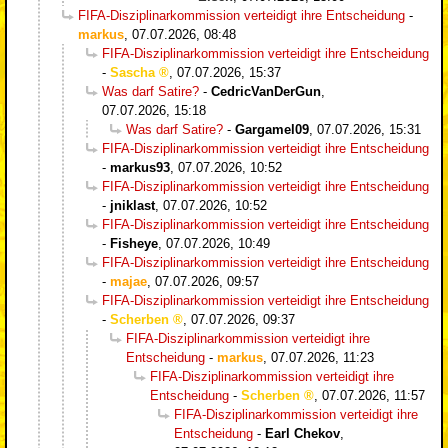
FIFA-Disziplinarkommission verteidigt ihre Entscheidung
-
markus
,
07.07.2026, 08:48
FIFA-Disziplinarkommission verteidigt ihre Entscheidung
-
Sascha
,
07.07.2026, 15:37
Was darf Satire?
-
CedricVanDerGun
,
07.07.2026, 15:18
Was darf Satire?
-
Gargamel09
,
07.07.2026, 15:31
FIFA-Disziplinarkommission verteidigt ihre Entscheidung
-
markus93
,
07.07.2026, 10:52
FIFA-Disziplinarkommission verteidigt ihre Entscheidung
-
jniklast
,
07.07.2026, 10:52
FIFA-Disziplinarkommission verteidigt ihre Entscheidung
-
Fisheye
,
07.07.2026, 10:49
FIFA-Disziplinarkommission verteidigt ihre Entscheidung
-
majae
,
07.07.2026, 09:57
FIFA-Disziplinarkommission verteidigt ihre Entscheidung
-
Scherben
,
07.07.2026, 09:37
FIFA-Disziplinarkommission verteidigt ihre
Entscheidung
-
markus
,
07.07.2026, 11:23
FIFA-Disziplinarkommission verteidigt ihre
Entscheidung
-
Scherben
,
07.07.2026, 11:57
FIFA-Disziplinarkommission verteidigt ihre
Entscheidung
-
Earl Chekov
,