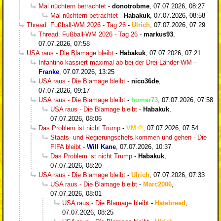
Mal nüchtern betrachtet
-
donotrobme
,
07.07.2026, 08:27
Mal nüchtern betrachtet
-
Habakuk
,
07.07.2026, 08:58
Thread: Fußball-WM 2026 - Tag 26
-
Ulrich
,
07.07.2026, 07:29
Thread: Fußball-WM 2026 - Tag 26
-
markus93
,
07.07.2026, 07:58
USA raus - Die Blamage bleibt
-
Habakuk
,
07.07.2026, 07:21
Infantino kassiert maximal ab bei der Drei-Länder-WM
-
Franke
,
07.07.2026, 13:25
USA raus - Die Blamage bleibt
-
nico36de
,
07.07.2026, 09:17
USA raus - Die Blamage bleibt
-
homer73
,
07.07.2026, 07:58
USA raus - Die Blamage bleibt
-
Habakuk
,
07.07.2026, 08:06
Das Problem ist nicht Trump
-
VM
,
07.07.2026, 07:54
Staats- und Regierungschefs kommen und gehen - Die
FIFA bleibt
-
Will Kane
,
07.07.2026, 10:37
Das Problem ist nicht Trump
-
Habakuk
,
07.07.2026, 08:20
USA raus - Die Blamage bleibt
-
Ulrich
,
07.07.2026, 07:33
USA raus - Die Blamage bleibt
-
Marc2006
,
07.07.2026, 08:01
USA raus - Die Blamage bleibt
-
Hatebreed
,
07.07.2026, 08:25