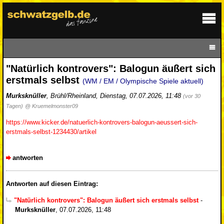
"Natürlich kontrovers": Balogun äußert sich
erstmals selbst
(WM / EM / Olympische Spiele aktuell)
Murksknüller
,
Brühl/Rheinland
,
Dienstag, 07.07.2026, 11:48
(vor 30
Tagen)
@ Kruemelmonster09
https://www.kicker.de/natuerlich-kontrovers-balogun-aeussert-sich-
erstmals-selbst-1234430/artikel
antworten
Antworten auf diesen Eintrag:
"Natürlich kontrovers": Balogun äußert sich erstmals selbst
-
Murksknüller
,
07.07.2026, 11:48