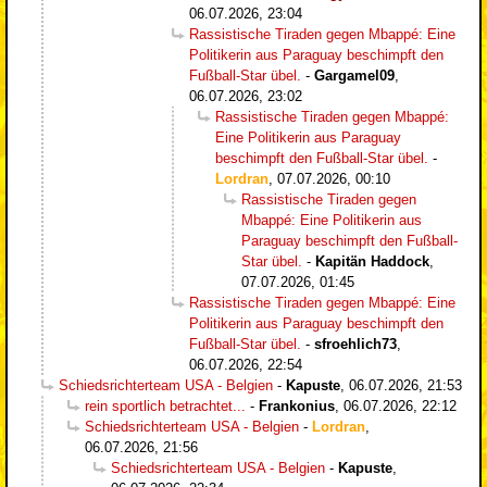
06.07.2026, 23:04
Rassistische Tiraden gegen Mbappé: Eine
Politikerin aus Paraguay beschimpft den
Fußball-Star übel.
-
Gargamel09
,
06.07.2026, 23:02
Rassistische Tiraden gegen Mbappé:
Eine Politikerin aus Paraguay
beschimpft den Fußball-Star übel.
-
Lordran
,
07.07.2026, 00:10
Rassistische Tiraden gegen
Mbappé: Eine Politikerin aus
Paraguay beschimpft den Fußball-
Star übel.
-
Kapitän Haddock
,
07.07.2026, 01:45
Rassistische Tiraden gegen Mbappé: Eine
Politikerin aus Paraguay beschimpft den
Fußball-Star übel.
-
sfroehlich73
,
06.07.2026, 22:54
Schiedsrichterteam USA - Belgien
-
Kapuste
,
06.07.2026, 21:53
rein sportlich betrachtet...
-
Frankonius
,
06.07.2026, 22:12
Schiedsrichterteam USA - Belgien
-
Lordran
,
06.07.2026, 21:56
Schiedsrichterteam USA - Belgien
-
Kapuste
,