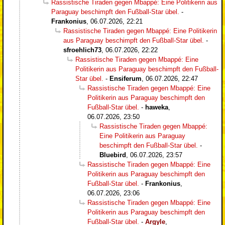
Rassistische Tiraden gegen Mbappé: Eine Politikerin aus
Paraguay beschimpft den Fußball-Star übel.
-
Frankonius
,
06.07.2026, 22:21
Rassistische Tiraden gegen Mbappé: Eine Politikerin
aus Paraguay beschimpft den Fußball-Star übel.
-
sfroehlich73
,
06.07.2026, 22:22
Rassistische Tiraden gegen Mbappé: Eine
Politikerin aus Paraguay beschimpft den Fußball-
Star übel.
-
Ensiferum
,
06.07.2026, 22:47
Rassistische Tiraden gegen Mbappé: Eine
Politikerin aus Paraguay beschimpft den
Fußball-Star übel.
-
haweka
,
06.07.2026, 23:50
Rassistische Tiraden gegen Mbappé:
Eine Politikerin aus Paraguay
beschimpft den Fußball-Star übel.
-
Bluebird
,
06.07.2026, 23:57
Rassistische Tiraden gegen Mbappé: Eine
Politikerin aus Paraguay beschimpft den
Fußball-Star übel.
-
Frankonius
,
06.07.2026, 23:06
Rassistische Tiraden gegen Mbappé: Eine
Politikerin aus Paraguay beschimpft den
Fußball-Star übel.
-
Argyle
,