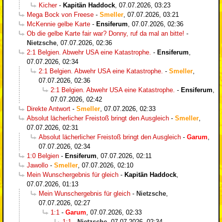
Kicher
-
Kapitän Haddock
,
07.07.2026, 03:23
Mega Bock von Freese
-
Smeller
,
07.07.2026, 03:21
McKennie gelbe Karte
-
Ensiferum
,
07.07.2026, 02:36
Ob die gelbe Karte fair war? Donny, ruf da mal an bitte!
-
Nietzsche
,
07.07.2026, 02:36
2:1 Belgien. Abwehr USA eine Katastrophe.
-
Ensiferum
,
07.07.2026, 02:34
2:1 Belgien. Abwehr USA eine Katastrophe.
-
Smeller
,
07.07.2026, 02:36
2:1 Belgien. Abwehr USA eine Katastrophe.
-
Ensiferum
,
07.07.2026, 02:42
Direkte Antwort
-
Smeller
,
07.07.2026, 02:33
Absolut lächerlicher Freistoß bringt den Ausgleich
-
Smeller
,
07.07.2026, 02:31
Absolut lächerlicher Freistoß bringt den Ausgleich
-
Garum
,
07.07.2026, 02:34
1:0 Belgien
-
Ensiferum
,
07.07.2026, 02:11
Jawollo
-
Smeller
,
07.07.2026, 02:10
Mein Wunschergebnis für gleich
-
Kapitän Haddock
,
07.07.2026, 01:13
Mein Wunschergebnis für gleich
-
Nietzsche
,
07.07.2026, 02:27
1:1
-
Garum
,
07.07.2026, 02:33
1:1
-
Nietzsche
,
07.07.2026, 02:34