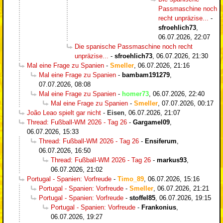
Passmaschine noch
recht unpräzise...
-
sfroehlich73
,
06.07.2026, 22:07
Die spanische Passmaschine noch recht
unpräzise...
-
sfroehlich73
,
06.07.2026, 21:30
Mal eine Frage zu Spanien
-
Smeller
,
06.07.2026, 21:16
Mal eine Frage zu Spanien
-
bambam191279
,
07.07.2026, 08:08
Mal eine Frage zu Spanien
-
homer73
,
06.07.2026, 22:40
Mal eine Frage zu Spanien
-
Smeller
,
07.07.2026, 00:17
João Leao spielt gar nicht
-
Eisen
,
06.07.2026, 21:07
Thread: Fußball-WM 2026 - Tag 26
-
Gargamel09
,
06.07.2026, 15:33
Thread: Fußball-WM 2026 - Tag 26
-
Ensiferum
,
06.07.2026, 16:50
Thread: Fußball-WM 2026 - Tag 26
-
markus93
,
06.07.2026, 21:02
Portugal - Spanien: Vorfreude
-
Timo_89
,
06.07.2026, 15:16
Portugal - Spanien: Vorfreude
-
Smeller
,
06.07.2026, 21:21
Portugal - Spanien: Vorfreude
-
stoffel85
,
06.07.2026, 19:15
Portugal - Spanien: Vorfreude
-
Frankonius
,
06.07.2026, 19:27