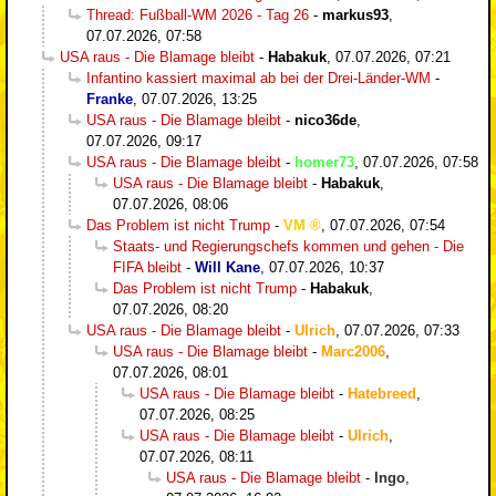
Thread: Fußball-WM 2026 - Tag 26
-
markus93
,
07.07.2026, 07:58
USA raus - Die Blamage bleibt
-
Habakuk
,
07.07.2026, 07:21
Infantino kassiert maximal ab bei der Drei-Länder-WM
-
Franke
,
07.07.2026, 13:25
USA raus - Die Blamage bleibt
-
nico36de
,
07.07.2026, 09:17
USA raus - Die Blamage bleibt
-
homer73
,
07.07.2026, 07:58
USA raus - Die Blamage bleibt
-
Habakuk
,
07.07.2026, 08:06
Das Problem ist nicht Trump
-
VM
,
07.07.2026, 07:54
Staats- und Regierungschefs kommen und gehen - Die
FIFA bleibt
-
Will Kane
,
07.07.2026, 10:37
Das Problem ist nicht Trump
-
Habakuk
,
07.07.2026, 08:20
USA raus - Die Blamage bleibt
-
Ulrich
,
07.07.2026, 07:33
USA raus - Die Blamage bleibt
-
Marc2006
,
07.07.2026, 08:01
USA raus - Die Blamage bleibt
-
Hatebreed
,
07.07.2026, 08:25
USA raus - Die Blamage bleibt
-
Ulrich
,
07.07.2026, 08:11
USA raus - Die Blamage bleibt
-
Ingo
,