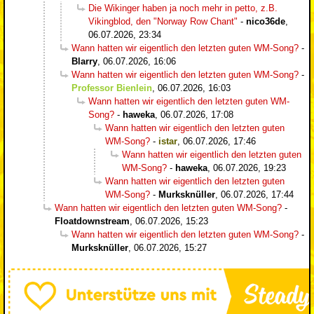
Die Wikinger haben ja noch mehr in petto, z.B.
Vikingblod, den "Norway Row Chant"
-
nico36de
,
06.07.2026, 23:34
Wann hatten wir eigentlich den letzten guten WM-Song?
-
Blarry
,
06.07.2026, 16:06
Wann hatten wir eigentlich den letzten guten WM-Song?
-
Professor Bienlein
,
06.07.2026, 16:03
Wann hatten wir eigentlich den letzten guten WM-
Song?
-
haweka
,
06.07.2026, 17:08
Wann hatten wir eigentlich den letzten guten
WM-Song?
-
istar
,
06.07.2026, 17:46
Wann hatten wir eigentlich den letzten guten
WM-Song?
-
haweka
,
06.07.2026, 19:23
Wann hatten wir eigentlich den letzten guten
WM-Song?
-
Murksknüller
,
06.07.2026, 17:44
Wann hatten wir eigentlich den letzten guten WM-Song?
-
Floatdownstream
,
06.07.2026, 15:23
Wann hatten wir eigentlich den letzten guten WM-Song?
-
Murksknüller
,
06.07.2026, 15:27