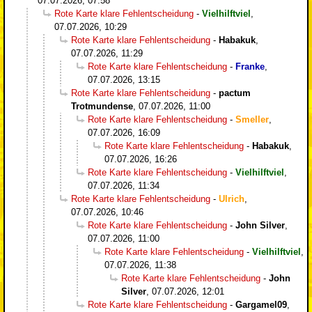
07.07.2026, 07:58
Rote Karte klare Fehlentscheidung
-
Vielhilftviel
,
07.07.2026, 10:29
Rote Karte klare Fehlentscheidung
-
Habakuk
,
07.07.2026, 11:29
Rote Karte klare Fehlentscheidung
-
Franke
,
07.07.2026, 13:15
Rote Karte klare Fehlentscheidung
-
pactum
Trotmundense
,
07.07.2026, 11:00
Rote Karte klare Fehlentscheidung
-
Smeller
,
07.07.2026, 16:09
Rote Karte klare Fehlentscheidung
-
Habakuk
,
07.07.2026, 16:26
Rote Karte klare Fehlentscheidung
-
Vielhilftviel
,
07.07.2026, 11:34
Rote Karte klare Fehlentscheidung
-
Ulrich
,
07.07.2026, 10:46
Rote Karte klare Fehlentscheidung
-
John Silver
,
07.07.2026, 11:00
Rote Karte klare Fehlentscheidung
-
Vielhilftviel
,
07.07.2026, 11:38
Rote Karte klare Fehlentscheidung
-
John
Silver
,
07.07.2026, 12:01
Rote Karte klare Fehlentscheidung
-
Gargamel09
,