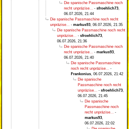
Die spanische Passmaschine noch
recht unpräzise...
-
sfroehlich73
,
06.07.2026, 21:44
Die spanische Passmaschine noch recht
unpräzise...
-
markus93
,
06.07.2026, 21:35
Die spanische Passmaschine noch recht
unpräzise...
-
sfroehlich73
,
06.07.2026, 21:36
Die spanische Passmaschine noch
recht unpräzise...
-
markus93
,
06.07.2026, 21:40
Die spanische Passmaschine
noch recht unpräzise...
-
Frankonius
,
06.07.2026, 21:42
Die spanische
Passmaschine noch recht
unpräzise...
-
sfroehlich73
,
06.07.2026, 21:45
Die spanische
Passmaschine noch
recht unpräzise...
-
markus93
,
06.07.2026, 22:02
Die spanische