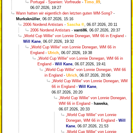
Portugal - Spanien: Vorfreude
-
Timo_89
,
06.07.2026, 19:27
Wann hatten wir eigentlich den letzten guten WM-Song?
-
Murksknüller
,
06.07.2026, 15:16
2006 Nordend Antistars
-
Sascha
,
06.07.2026, 20:11
2006 Nordend Antistars
-
vanti86
,
06.07.2026, 20:37
„World Cup Willie“ von Lonnie Donegan, WM 66 in England
-
Will Kane
,
06.07.2026, 19:32
„World Cup Willie“ von Lonnie Donegan, WM 66 in
England
-
Ulrich
,
06.07.2026, 19:38
„World Cup Willie“ von Lonnie Donegan, WM 66 in
England
-
Will Kane
,
06.07.2026, 19:41
„World Cup Willie“ von Lonnie Donegan, WM 66
in England
-
Ulrich
,
06.07.2026, 20:06
„World Cup Willie“ von Lonnie Donegan, WM
66 in England
-
Will Kane
,
06.07.2026, 20:20
„World Cup Willie“ von Lonnie Donegan,
WM 66 in England
-
haweka
,
06.07.2026, 20:33
„World Cup Willie“ von Lonnie
Donegan, WM 66 in England
-
Will
Kane
,
06.07.2026, 21:53
„World Cup Willie“ von Lonnie