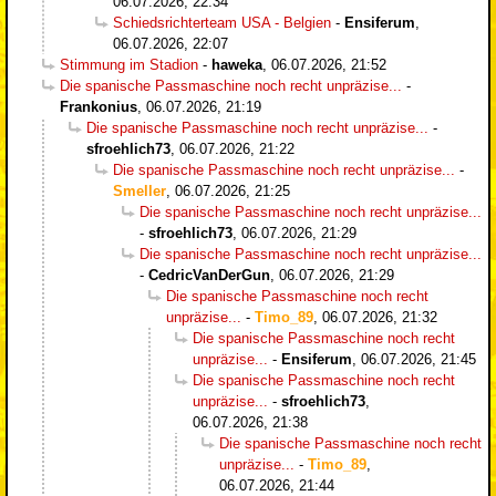
06.07.2026, 22:34
Schiedsrichterteam USA - Belgien
-
Ensiferum
,
06.07.2026, 22:07
Stimmung im Stadion
-
haweka
,
06.07.2026, 21:52
Die spanische Passmaschine noch recht unpräzise...
-
Frankonius
,
06.07.2026, 21:19
Die spanische Passmaschine noch recht unpräzise...
-
sfroehlich73
,
06.07.2026, 21:22
Die spanische Passmaschine noch recht unpräzise...
-
Smeller
,
06.07.2026, 21:25
Die spanische Passmaschine noch recht unpräzise...
-
sfroehlich73
,
06.07.2026, 21:29
Die spanische Passmaschine noch recht unpräzise...
-
CedricVanDerGun
,
06.07.2026, 21:29
Die spanische Passmaschine noch recht
unpräzise...
-
Timo_89
,
06.07.2026, 21:32
Die spanische Passmaschine noch recht
unpräzise...
-
Ensiferum
,
06.07.2026, 21:45
Die spanische Passmaschine noch recht
unpräzise...
-
sfroehlich73
,
06.07.2026, 21:38
Die spanische Passmaschine noch recht
unpräzise...
-
Timo_89
,
06.07.2026, 21:44