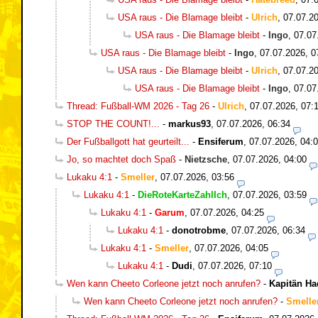
USA raus - Die Blamage bleibt
-
Ulrich
,
07.07.20
USA raus - Die Blamage bleibt
-
Ingo
,
07.07
USA raus - Die Blamage bleibt
-
Ingo
,
07.07.2026, 0
USA raus - Die Blamage bleibt
-
Ulrich
,
07.07.20
USA raus - Die Blamage bleibt
-
Ingo
,
07.07
Thread: Fußball-WM 2026 - Tag 26
-
Ulrich
,
07.07.2026, 07:
STOP THE COUNT!...
-
markus93
,
07.07.2026, 06:34
Der Fußballgott hat geurteilt...
-
Ensiferum
,
07.07.2026, 04:
Jo, so machtet doch Spaß
-
Nietzsche
,
07.07.2026, 04:00
Lukaku 4:1
-
Smeller
,
07.07.2026, 03:56
Lukaku 4:1
-
DieRoteKarteZahlIch
,
07.07.2026, 03:59
Lukaku 4:1
-
Garum
,
07.07.2026, 04:25
Lukaku 4:1
-
donotrobme
,
07.07.2026, 06:34
Lukaku 4:1
-
Smeller
,
07.07.2026, 04:05
Lukaku 4:1
-
Dudi
,
07.07.2026, 07:10
Wen kann Cheeto Corleone jetzt noch anrufen?
-
Kapitän H
Wen kann Cheeto Corleone jetzt noch anrufen?
-
Smelle