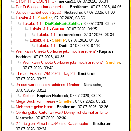
STOP THE COUNT!...
-
markus93
,
07.07.2026, 06:34
Der Fußballgott hat geurteilt...
-
Ensiferum
,
07.07.2026, 04:06
Jo, so machtet doch Spaß
-
Nietzsche
,
07.07.2026, 04:00
Lukaku 4:1
-
Smeller
,
07.07.2026, 03:56
Lukaku 4:1
-
DieRoteKarteZahlIch
,
07.07.2026, 03:59
Lukaku 4:1
-
Garum
,
07.07.2026, 04:25
Lukaku 4:1
-
donotrobme
,
07.07.2026, 06:34
Lukaku 4:1
-
Smeller
,
07.07.2026, 04:05
Lukaku 4:1
-
Dudi
,
07.07.2026, 07:10
Wen kann Cheeto Corleone jetzt noch anrufen?
-
Kapitän
Haddock
,
07.07.2026, 03:35
Wen kann Cheeto Corleone jetzt noch anrufen?
-
Smeller
,
07.07.2026, 03:42
Thread: Fußball-WM 2026 - Tag 26
-
Ensiferum
,
07.07.2026, 03:33
Ja das war doch ein schönes Törchen
-
Nietzsche
,
07.07.2026, 03:21
Kicher
-
Kapitän Haddock
,
07.07.2026, 03:23
Mega Bock von Freese
-
Smeller
,
07.07.2026, 03:21
McKennie gelbe Karte
-
Ensiferum
,
07.07.2026, 02:36
Ob die gelbe Karte fair war? Donny, ruf da mal an bitte!
-
Nietzsche
,
07.07.2026, 02:36
2:1 Belgien. Abwehr USA eine Katastrophe.
-
Ensiferum
,
07.07.2026, 02:34