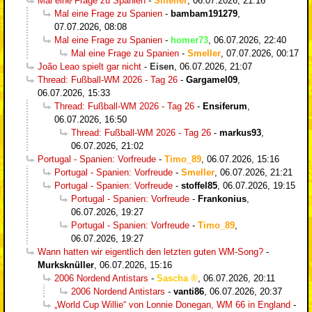
Mal eine Frage zu Spanien
-
Smeller
,
06.07.2026, 21:16
Mal eine Frage zu Spanien
-
bambam191279
,
07.07.2026, 08:08
Mal eine Frage zu Spanien
-
homer73
,
06.07.2026, 22:40
Mal eine Frage zu Spanien
-
Smeller
,
07.07.2026, 00:17
João Leao spielt gar nicht
-
Eisen
,
06.07.2026, 21:07
Thread: Fußball-WM 2026 - Tag 26
-
Gargamel09
,
06.07.2026, 15:33
Thread: Fußball-WM 2026 - Tag 26
-
Ensiferum
,
06.07.2026, 16:50
Thread: Fußball-WM 2026 - Tag 26
-
markus93
,
06.07.2026, 21:02
Portugal - Spanien: Vorfreude
-
Timo_89
,
06.07.2026, 15:16
Portugal - Spanien: Vorfreude
-
Smeller
,
06.07.2026, 21:21
Portugal - Spanien: Vorfreude
-
stoffel85
,
06.07.2026, 19:15
Portugal - Spanien: Vorfreude
-
Frankonius
,
06.07.2026, 19:27
Portugal - Spanien: Vorfreude
-
Timo_89
,
06.07.2026, 19:27
Wann hatten wir eigentlich den letzten guten WM-Song?
-
Murksknüller
,
06.07.2026, 15:16
2006 Nordend Antistars
-
Sascha
,
06.07.2026, 20:11
2006 Nordend Antistars
-
vanti86
,
06.07.2026, 20:37
„World Cup Willie“ von Lonnie Donegan, WM 66 in England
-