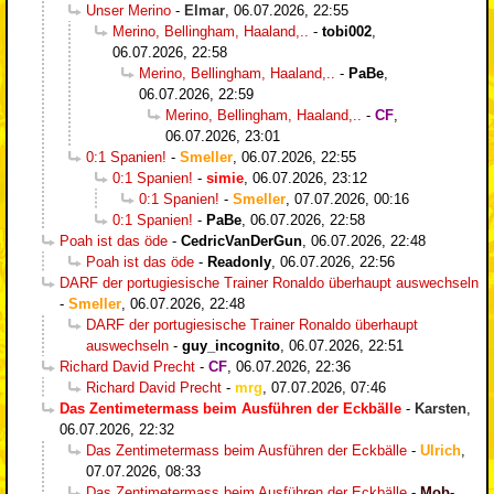
Unser Merino
-
Elmar
,
06.07.2026, 22:55
Merino, Bellingham, Haaland,..
-
tobi002
,
06.07.2026, 22:58
Merino, Bellingham, Haaland,..
-
PaBe
,
06.07.2026, 22:59
Merino, Bellingham, Haaland,..
-
CF
,
06.07.2026, 23:01
0:1 Spanien!
-
Smeller
,
06.07.2026, 22:55
0:1 Spanien!
-
simie
,
06.07.2026, 23:12
0:1 Spanien!
-
Smeller
,
07.07.2026, 00:16
0:1 Spanien!
-
PaBe
,
06.07.2026, 22:58
Poah ist das öde
-
CedricVanDerGun
,
06.07.2026, 22:48
Poah ist das öde
-
Readonly
,
06.07.2026, 22:56
DARF der portugiesische Trainer Ronaldo überhaupt auswechseln
-
Smeller
,
06.07.2026, 22:48
DARF der portugiesische Trainer Ronaldo überhaupt
auswechseln
-
guy_incognito
,
06.07.2026, 22:51
Richard David Precht
-
CF
,
06.07.2026, 22:36
Richard David Precht
-
mrg
,
07.07.2026, 07:46
Das Zentimetermass beim Ausführen der Eckbälle
-
Karsten
,
06.07.2026, 22:32
Das Zentimetermass beim Ausführen der Eckbälle
-
Ulrich
,
07.07.2026, 08:33
Das Zentimetermass beim Ausführen der Eckbälle
-
Mob-