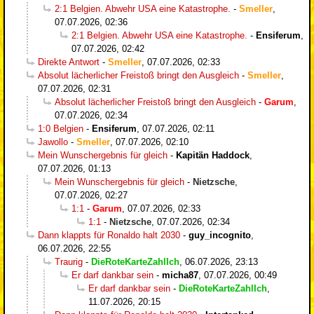
2:1 Belgien. Abwehr USA eine Katastrophe.
-
Smeller
,
07.07.2026, 02:36
2:1 Belgien. Abwehr USA eine Katastrophe.
-
Ensiferum
,
07.07.2026, 02:42
Direkte Antwort
-
Smeller
,
07.07.2026, 02:33
Absolut lächerlicher Freistoß bringt den Ausgleich
-
Smeller
,
07.07.2026, 02:31
Absolut lächerlicher Freistoß bringt den Ausgleich
-
Garum
,
07.07.2026, 02:34
1:0 Belgien
-
Ensiferum
,
07.07.2026, 02:11
Jawollo
-
Smeller
,
07.07.2026, 02:10
Mein Wunschergebnis für gleich
-
Kapitän Haddock
,
07.07.2026, 01:13
Mein Wunschergebnis für gleich
-
Nietzsche
,
07.07.2026, 02:27
1:1
-
Garum
,
07.07.2026, 02:33
1:1
-
Nietzsche
,
07.07.2026, 02:34
Dann klappts für Ronaldo halt 2030
-
guy_incognito
,
06.07.2026, 22:55
Traurig
-
DieRoteKarteZahlIch
,
06.07.2026, 23:13
Er darf dankbar sein
-
micha87
,
07.07.2026, 00:49
Er darf dankbar sein
-
DieRoteKarteZahlIch
,
11.07.2026, 20:15