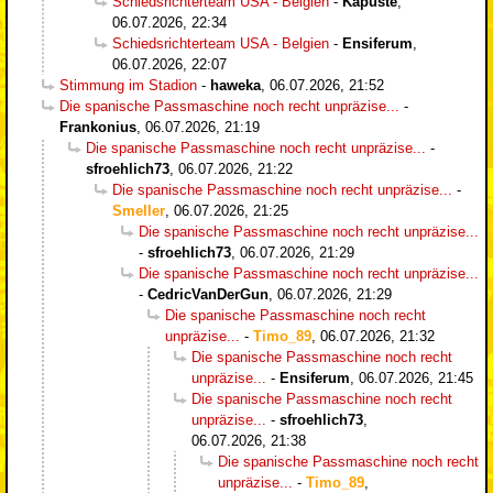
Schiedsrichterteam USA - Belgien
-
Kapuste
,
06.07.2026, 22:34
Schiedsrichterteam USA - Belgien
-
Ensiferum
,
06.07.2026, 22:07
Stimmung im Stadion
-
haweka
,
06.07.2026, 21:52
Die spanische Passmaschine noch recht unpräzise...
-
Frankonius
,
06.07.2026, 21:19
Die spanische Passmaschine noch recht unpräzise...
-
sfroehlich73
,
06.07.2026, 21:22
Die spanische Passmaschine noch recht unpräzise...
-
Smeller
,
06.07.2026, 21:25
Die spanische Passmaschine noch recht unpräzise...
-
sfroehlich73
,
06.07.2026, 21:29
Die spanische Passmaschine noch recht unpräzise...
-
CedricVanDerGun
,
06.07.2026, 21:29
Die spanische Passmaschine noch recht
unpräzise...
-
Timo_89
,
06.07.2026, 21:32
Die spanische Passmaschine noch recht
unpräzise...
-
Ensiferum
,
06.07.2026, 21:45
Die spanische Passmaschine noch recht
unpräzise...
-
sfroehlich73
,
06.07.2026, 21:38
Die spanische Passmaschine noch recht
unpräzise...
-
Timo_89
,