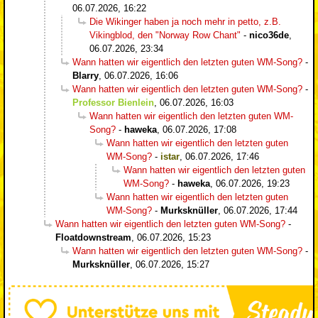
06.07.2026, 16:22
Die Wikinger haben ja noch mehr in petto, z.B.
Vikingblod, den "Norway Row Chant"
-
nico36de
,
06.07.2026, 23:34
Wann hatten wir eigentlich den letzten guten WM-Song?
-
Blarry
,
06.07.2026, 16:06
Wann hatten wir eigentlich den letzten guten WM-Song?
-
Professor Bienlein
,
06.07.2026, 16:03
Wann hatten wir eigentlich den letzten guten WM-
Song?
-
haweka
,
06.07.2026, 17:08
Wann hatten wir eigentlich den letzten guten
WM-Song?
-
istar
,
06.07.2026, 17:46
Wann hatten wir eigentlich den letzten guten
WM-Song?
-
haweka
,
06.07.2026, 19:23
Wann hatten wir eigentlich den letzten guten
WM-Song?
-
Murksknüller
,
06.07.2026, 17:44
Wann hatten wir eigentlich den letzten guten WM-Song?
-
Floatdownstream
,
06.07.2026, 15:23
Wann hatten wir eigentlich den letzten guten WM-Song?
-
Murksknüller
,
06.07.2026, 15:27