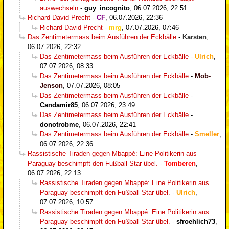
auswechseln
-
guy_incognito
,
06.07.2026, 22:51
Richard David Precht
-
CF
,
06.07.2026, 22:36
Richard David Precht
-
mrg
,
07.07.2026, 07:46
Das Zentimetermass beim Ausführen der Eckbälle
-
Karsten
,
06.07.2026, 22:32
Das Zentimetermass beim Ausführen der Eckbälle
-
Ulrich
,
07.07.2026, 08:33
Das Zentimetermass beim Ausführen der Eckbälle
-
Mob-
Jenson
,
07.07.2026, 08:05
Das Zentimetermass beim Ausführen der Eckbälle
-
Candamir85
,
06.07.2026, 23:49
Das Zentimetermass beim Ausführen der Eckbälle
-
donotrobme
,
06.07.2026, 22:41
Das Zentimetermass beim Ausführen der Eckbälle
-
Smeller
,
06.07.2026, 22:36
Rassistische Tiraden gegen Mbappé: Eine Politikerin aus
Paraguay beschimpft den Fußball-Star übel.
-
Tomberen
,
06.07.2026, 22:13
Rassistische Tiraden gegen Mbappé: Eine Politikerin aus
Paraguay beschimpft den Fußball-Star übel.
-
Ulrich
,
07.07.2026, 10:57
Rassistische Tiraden gegen Mbappé: Eine Politikerin aus
Paraguay beschimpft den Fußball-Star übel.
-
sfroehlich73
,