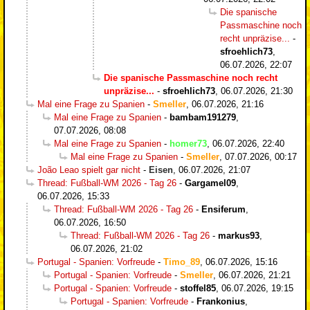
Die spanische
Passmaschine noch
recht unpräzise...
-
sfroehlich73
,
06.07.2026, 22:07
Die spanische Passmaschine noch recht
unpräzise...
-
sfroehlich73
,
06.07.2026, 21:30
Mal eine Frage zu Spanien
-
Smeller
,
06.07.2026, 21:16
Mal eine Frage zu Spanien
-
bambam191279
,
07.07.2026, 08:08
Mal eine Frage zu Spanien
-
homer73
,
06.07.2026, 22:40
Mal eine Frage zu Spanien
-
Smeller
,
07.07.2026, 00:17
João Leao spielt gar nicht
-
Eisen
,
06.07.2026, 21:07
Thread: Fußball-WM 2026 - Tag 26
-
Gargamel09
,
06.07.2026, 15:33
Thread: Fußball-WM 2026 - Tag 26
-
Ensiferum
,
06.07.2026, 16:50
Thread: Fußball-WM 2026 - Tag 26
-
markus93
,
06.07.2026, 21:02
Portugal - Spanien: Vorfreude
-
Timo_89
,
06.07.2026, 15:16
Portugal - Spanien: Vorfreude
-
Smeller
,
06.07.2026, 21:21
Portugal - Spanien: Vorfreude
-
stoffel85
,
06.07.2026, 19:15
Portugal - Spanien: Vorfreude
-
Frankonius
,