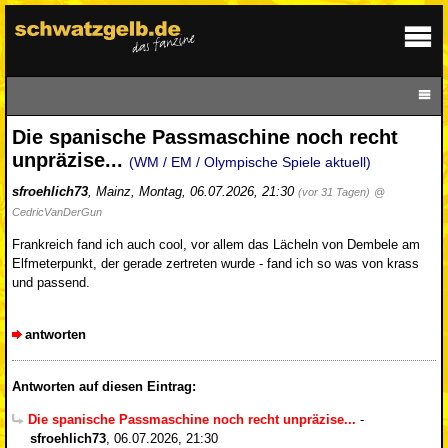
Die spanische Passmaschine noch recht
unpräzise...
(WM / EM / Olympische Spiele aktuell)
sfroehlich73
,
Mainz
,
Montag, 06.07.2026, 21:30
(vor 31 Tagen)
@
CedricVanDerGun
Frankreich fand ich auch cool, vor allem das Lächeln von Dembele am
Elfmeterpunkt, der gerade zertreten wurde - fand ich so was von krass
und passend.
antworten
Antworten auf diesen Eintrag:
Die spanische Passmaschine noch recht unpräzise...
-
sfroehlich73
,
06.07.2026, 21:30