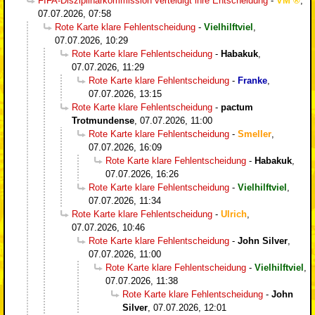
FIFA-Disziplinarkommission verteidigt ihre Entscheidung
-
VM
,
07.07.2026, 07:58
Rote Karte klare Fehlentscheidung
-
Vielhilftviel
,
07.07.2026, 10:29
Rote Karte klare Fehlentscheidung
-
Habakuk
,
07.07.2026, 11:29
Rote Karte klare Fehlentscheidung
-
Franke
,
07.07.2026, 13:15
Rote Karte klare Fehlentscheidung
-
pactum
Trotmundense
,
07.07.2026, 11:00
Rote Karte klare Fehlentscheidung
-
Smeller
,
07.07.2026, 16:09
Rote Karte klare Fehlentscheidung
-
Habakuk
,
07.07.2026, 16:26
Rote Karte klare Fehlentscheidung
-
Vielhilftviel
,
07.07.2026, 11:34
Rote Karte klare Fehlentscheidung
-
Ulrich
,
07.07.2026, 10:46
Rote Karte klare Fehlentscheidung
-
John Silver
,
07.07.2026, 11:00
Rote Karte klare Fehlentscheidung
-
Vielhilftviel
,
07.07.2026, 11:38
Rote Karte klare Fehlentscheidung
-
John
Silver
,
07.07.2026, 12:01