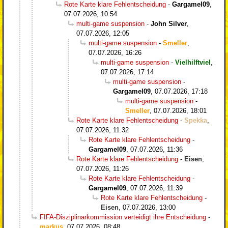
Rote Karte klare Fehlentscheidung
-
Gargamel09
,
07.07.2026, 10:54
multi-game suspension
-
John Silver
,
07.07.2026, 12:05
multi-game suspension
-
Smeller
,
07.07.2026, 16:26
multi-game suspension
-
Vielhilftviel
,
07.07.2026, 17:14
multi-game suspension
-
Gargamel09
,
07.07.2026, 17:18
multi-game suspension
-
Smeller
,
07.07.2026, 18:01
Rote Karte klare Fehlentscheidung
-
Spekka
,
07.07.2026, 11:32
Rote Karte klare Fehlentscheidung
-
Gargamel09
,
07.07.2026, 11:36
Rote Karte klare Fehlentscheidung
-
Eisen
,
07.07.2026, 11:26
Rote Karte klare Fehlentscheidung
-
Gargamel09
,
07.07.2026, 11:39
Rote Karte klare Fehlentscheidung
-
Eisen
,
07.07.2026, 13:00
FIFA-Disziplinarkommission verteidigt ihre Entscheidung
-
markus
,
07.07.2026, 08:48