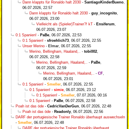
Dann klappts für Ronaldo halt 2030
-
SantiagoKinderBueno
,
06.07.2026, 22:57
Dann klappts für Ronaldo halt 2030
-
guy_incognito
,
06.07.2026, 23:00
Vielleicht als (Spieler)Trainer?! kT
-
Ensiferum
,
06.07.2026, 23:07
0:1 Spanien!
-
PaBe
,
06.07.2026, 22:53
0:1 Spanien!
-
sfroehlich73
,
06.07.2026, 22:55
Unser Merino
-
Elmar
,
06.07.2026, 22:55
Merino, Bellingham, Haaland,..
-
tobi002
,
06.07.2026, 22:58
Merino, Bellingham, Haaland,..
-
PaBe
,
06.07.2026, 22:59
Merino, Bellingham, Haaland,..
-
CF
,
06.07.2026, 23:01
0:1 Spanien!
-
Smeller
,
06.07.2026, 22:55
0:1 Spanien!
-
simie
,
06.07.2026, 23:12
0:1 Spanien!
-
Smeller
,
07.07.2026, 00:16
0:1 Spanien!
-
PaBe
,
06.07.2026, 22:58
Poah ist das öde
-
CedricVanDerGun
,
06.07.2026, 22:48
Poah ist das öde
-
Readonly
,
06.07.2026, 22:56
DARF der portugiesische Trainer Ronaldo überhaupt auswechseln
-
Smeller
,
06.07.2026, 22:48
DARF der portugiesische Trainer Ronaldo überhaupt