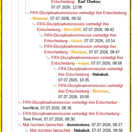
Entscheidung
-
Earl Chekov
,
07.07.2026, 12:08
FIFA-Disziplinarkommission verteidigt ihre Entscheidung
-
Weeman
,
07.07.2026, 09:32
FIFA-Disziplinarkommission verteidigt ihre
Entscheidung
-
Marc2006
,
07.07.2026, 09:42
FIFA-Disziplinarkommission verteidigt ihre
Entscheidung
-
Ulrich
,
07.07.2026, 10:14
FIFA-Disziplinarkommission verteidigt ihre
Entscheidung
-
Weeman
,
07.07.2026, 09:47
FIFA-Disziplinarkommission verteidigt ihre
Entscheidung
-
majae
,
07.07.2026, 09:58
FIFA-Disziplinarkommission verteidigt
ihre Entscheidung
-
Habakuk
,
07.07.2026, 10:35
FIFA-Disziplinarkommission verteidigt
ihre Entscheidung
-
Weeman
,
07.07.2026, 10:00
FIFA-Disziplinarkommission verteidigt ihre Entscheidun
-
herrNick
,
07.07.2026, 08:36
FIFA-Disziplinarkommission verteidigt ihre Entscheidung
-
Tom Frost
,
07.07.2026, 08:30
Mal nüchtern betrachtet
-
donotrobme
,
07.07.2026, 08:27
Mal nüchtern betrachtet
-
Habakuk
,
07.07.2026, 08:58