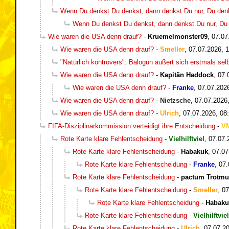
Wenn Du denkst Du denkst, dann denkst Du nur, Du denkst
Wenn Du denkst Du denkst, dann denkst Du nur, Du de
Wie waren die USA denn drauf?
-
Kruemelmonster09
,
07.07
Wie waren die USA denn drauf?
-
Smeller
,
07.07.2026, 
"Natürlich kontrovers": Balogun äußert sich erstmals sel
Wie waren die USA denn drauf?
-
Kapitän Haddock
,
07.
Wie waren die USA denn drauf?
-
Franke
,
07.07.202
Wie waren die USA denn drauf?
-
Nietzsche
,
07.07.2026
Wie waren die USA denn drauf?
-
Ulrich
,
07.07.2026, 08
FIFA-Disziplinarkommission verteidigt ihre Entscheidung
-
V
Rote Karte klare Fehlentscheidung
-
Vielhilftviel
,
07.07.
Rote Karte klare Fehlentscheidung
-
Habakuk
,
07.07
Rote Karte klare Fehlentscheidung
-
Franke
,
07.
Rote Karte klare Fehlentscheidung
-
pactum Trotm
Rote Karte klare Fehlentscheidung
-
Smeller
,
07
Rote Karte klare Fehlentscheidung
-
Habaku
Rote Karte klare Fehlentscheidung
-
Vielhilftviel
Rote Karte klare Fehlentscheidung
-
Ulrich
,
07.07.20