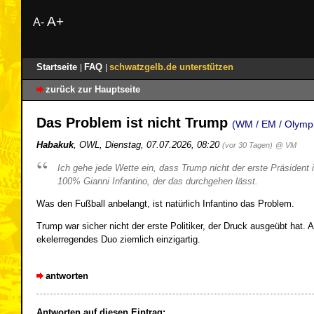
A+
A-
Startseite
FAQ
schwatzgelb.de unterstützen
|
|
zurück zur Hauptseite
Das Problem ist nicht Trump
(WM / EM / Olympi
Habakuk
,
OWL
,
Dienstag, 07.07.2026, 08:20
(vor 30 Tagen)
@ VM
Ich gehe jede Wette ein, dass Trump nicht der erste Präsident 
100% Gianni Infantino, der das durchgehen lässt.
Was den Fußball anbelangt, ist natürlich Infantino das Problem.
Trump war sicher nicht der erste Politiker, der Druck ausgeübt hat. 
ekelerregendes Duo ziemlich einzigartig.
antworten
Antworten auf diesen Eintrag: