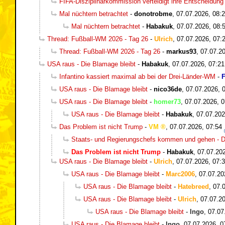
FIFA-Disziplinarkommission verteidigt ihre Entscheidung
Mal nüchtern betrachtet
-
donotrobme
,
07.07.2026, 08:
Mal nüchtern betrachtet
-
Habakuk
,
07.07.2026, 08:
Thread: Fußball-WM 2026 - Tag 26
-
Ulrich
,
07.07.2026, 07:
Thread: Fußball-WM 2026 - Tag 26
-
markus93
,
07.07.20
USA raus - Die Blamage bleibt
-
Habakuk
,
07.07.2026, 07:21
Infantino kassiert maximal ab bei der Drei-Länder-WM
-
F
USA raus - Die Blamage bleibt
-
nico36de
,
07.07.2026, 
USA raus - Die Blamage bleibt
-
homer73
,
07.07.2026, 0
USA raus - Die Blamage bleibt
-
Habakuk
,
07.07.202
Das Problem ist nicht Trump
-
VM
,
07.07.2026, 07:54
Staats- und Regierungschefs kommen und gehen - Di
Das Problem ist nicht Trump
-
Habakuk
,
07.07.20
USA raus - Die Blamage bleibt
-
Ulrich
,
07.07.2026, 07:
USA raus - Die Blamage bleibt
-
Marc2006
,
07.07.20
USA raus - Die Blamage bleibt
-
Hatebreed
,
07.
USA raus - Die Blamage bleibt
-
Ulrich
,
07.07.20
USA raus - Die Blamage bleibt
-
Ingo
,
07.07
USA raus - Die Blamage bleibt
-
Ingo
,
07.07.2026, 0