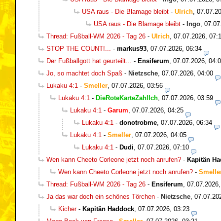
USA raus - Die Blamage bleibt
-
Ulrich
,
07.07.20
USA raus - Die Blamage bleibt
-
Ingo
,
07.07
Thread: Fußball-WM 2026 - Tag 26
-
Ulrich
,
07.07.2026, 07:
STOP THE COUNT!...
-
markus93
,
07.07.2026, 06:34
Der Fußballgott hat geurteilt...
-
Ensiferum
,
07.07.2026, 04:
Jo, so machtet doch Spaß
-
Nietzsche
,
07.07.2026, 04:00
Lukaku 4:1
-
Smeller
,
07.07.2026, 03:56
Lukaku 4:1
-
DieRoteKarteZahlIch
,
07.07.2026, 03:59
Lukaku 4:1
-
Garum
,
07.07.2026, 04:25
Lukaku 4:1
-
donotrobme
,
07.07.2026, 06:34
Lukaku 4:1
-
Smeller
,
07.07.2026, 04:05
Lukaku 4:1
-
Dudi
,
07.07.2026, 07:10
Wen kann Cheeto Corleone jetzt noch anrufen?
-
Kapitän H
Wen kann Cheeto Corleone jetzt noch anrufen?
-
Smelle
Thread: Fußball-WM 2026 - Tag 26
-
Ensiferum
,
07.07.2026,
Ja das war doch ein schönes Törchen
-
Nietzsche
,
07.07.20
Kicher
-
Kapitän Haddock
,
07.07.2026, 03:23