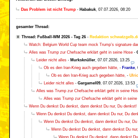
Das Problem ist nicht Trump
-
Habakuk
,
07.07.2026, 08:20
gesamter Thread:
Thread: Fußball-WM 2026 - Tag 26
-
Redaktion schwatzgelb.d
Watch: Belgium World Cup team mock Trump’s signature da
Alles was Trump zur Chefsache erklärt geht in seine Hose
-
Leider nicht alles
-
Murksknüller
,
07.07.2026, 13:25
Ob es den Iran-Krieg auch gegeben hätte,
-
Franke
,
Ob es den Iran-Krieg auch gegeben hätte,
-
Ulri
Leider nicht alles
-
Gargamel09
,
07.07.2026, 13:53
Alles was Trump zur Chefsache erklärt geht in seine Ho
Alles was Trump zur Chefsache erklärt geht in sein
Wenn Du denkst Du denkst, dann denkst Du nur, Du denkst! :-
Wenn Du denkst Du denkst, dann denkst Du nur, Du denkst
Wenn Du denkst Du denkst, dann denkst Du nur, Du de
Wenn Du denkst Du denkst, dann denkst Du nur, D
Wenn Du denkst Du denkst, dann denkst Du nu