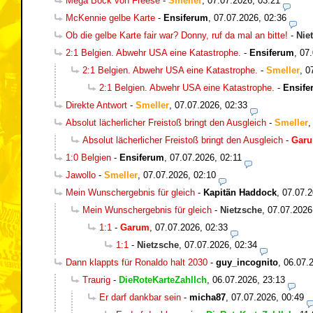
Mega Bock von Freese
-
Smeller
,
07.07.2026, 03:21
McKennie gelbe Karte
-
Ensiferum
,
07.07.2026, 02:36
Ob die gelbe Karte fair war? Donny, ruf da mal an bitte!
-
Nie
2:1 Belgien. Abwehr USA eine Katastrophe.
-
Ensiferum
,
07.
2:1 Belgien. Abwehr USA eine Katastrophe.
-
Smeller
,
0
2:1 Belgien. Abwehr USA eine Katastrophe.
-
Ensife
Direkte Antwort
-
Smeller
,
07.07.2026, 02:33
Absolut lächerlicher Freistoß bringt den Ausgleich
-
Smeller
Absolut lächerlicher Freistoß bringt den Ausgleich
-
Gar
1:0 Belgien
-
Ensiferum
,
07.07.2026, 02:11
Jawollo
-
Smeller
,
07.07.2026, 02:10
Mein Wunschergebnis für gleich
-
Kapitän Haddock
,
07.07.2
Mein Wunschergebnis für gleich
-
Nietzsche
,
07.07.2026
1:1
-
Garum
,
07.07.2026, 02:33
1:1
-
Nietzsche
,
07.07.2026, 02:34
Dann klappts für Ronaldo halt 2030
-
guy_incognito
,
06.07.
Traurig
-
DieRoteKarteZahlIch
,
06.07.2026, 23:13
Er darf dankbar sein
-
micha87
,
07.07.2026, 00:49