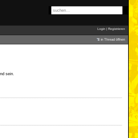
Login
|
Registrieren
in Thread öffnen
nd sein.