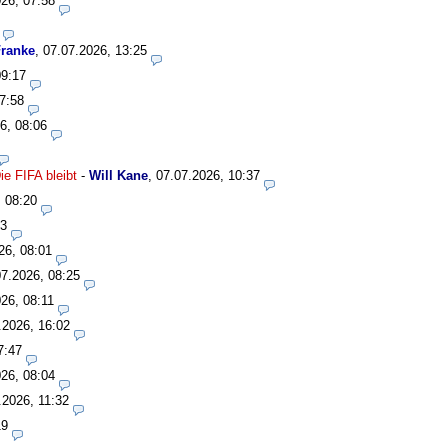
26, 07:58
ranke
,
07.07.2026, 13:25
09:17
7:58
6, 08:06
e FIFA bleibt
-
Will Kane
,
07.07.2026, 10:37
, 08:20
33
26, 08:01
07.2026, 08:25
26, 08:11
.2026, 16:02
7:47
26, 08:04
.2026, 11:32
19