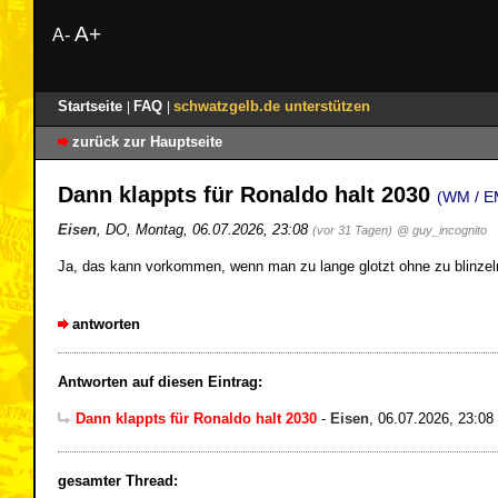
A+
A-
Startseite
FAQ
schwatzgelb.de unterstützen
|
|
zurück zur Hauptseite
Dann klappts für Ronaldo halt 2030
(WM / EM
Eisen
,
DO
,
Montag, 06.07.2026, 23:08
(vor 31 Tagen)
@ guy_incognito
Ja, das kann vorkommen, wenn man zu lange glotzt ohne zu blinzeln
antworten
Antworten auf diesen Eintrag:
Dann klappts für Ronaldo halt 2030
-
Eisen
,
06.07.2026, 23:08
gesamter Thread: