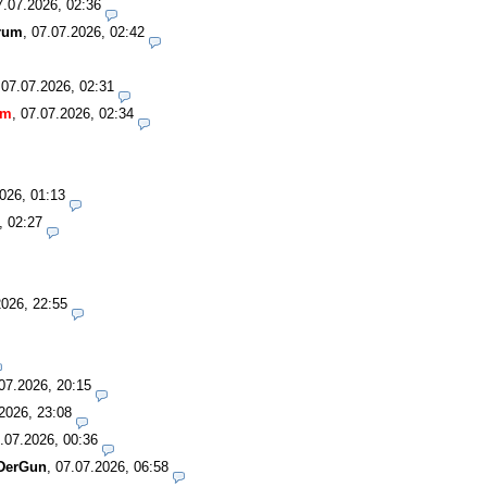
7.07.2026, 02:36
rum
,
07.07.2026, 02:42
,
07.07.2026, 02:31
um
,
07.07.2026, 02:34
026, 01:13
, 02:27
2026, 22:55
07.2026, 20:15
2026, 23:08
.07.2026, 00:36
DerGun
,
07.07.2026, 06:58