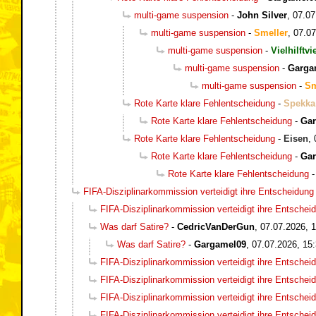
multi-game suspension
-
John Silver
,
07.07
multi-game suspension
-
Smeller
,
07.07
multi-game suspension
-
Vielhilftvi
multi-game suspension
-
Garga
multi-game suspension
-
Sm
Rote Karte klare Fehlentscheidung
-
Spekka
Rote Karte klare Fehlentscheidung
-
Ga
Rote Karte klare Fehlentscheidung
-
Eisen
,
Rote Karte klare Fehlentscheidung
-
Ga
Rote Karte klare Fehlentscheidung
FIFA-Disziplinarkommission verteidigt ihre Entscheidung
FIFA-Disziplinarkommission verteidigt ihre Entschei
Was darf Satire?
-
CedricVanDerGun
,
07.07.2026, 
Was darf Satire?
-
Gargamel09
,
07.07.2026, 15
FIFA-Disziplinarkommission verteidigt ihre Entschei
FIFA-Disziplinarkommission verteidigt ihre Entschei
FIFA-Disziplinarkommission verteidigt ihre Entschei
FIFA-Disziplinarkommission verteidigt ihre Entschei