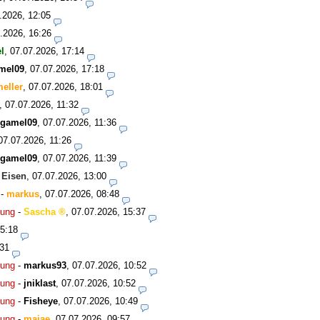
.2026, 12:05
.2026, 16:26
el
,
07.07.2026, 17:14
mel09
,
07.07.2026, 17:18
eller
,
07.07.2026, 18:01
,
07.07.2026, 11:32
rgamel09
,
07.07.2026, 11:36
07.07.2026, 11:26
rgamel09
,
07.07.2026, 11:39
-
Eisen
,
07.07.2026, 13:00
-
markus
,
07.07.2026, 08:48
dung
-
Sascha
,
07.07.2026, 15:37
15:18
:31
dung
-
markus93
,
07.07.2026, 10:52
dung
-
jniklast
,
07.07.2026, 10:52
dung
-
Fisheye
,
07.07.2026, 10:49
dung
-
majae
,
07.07.2026, 09:57