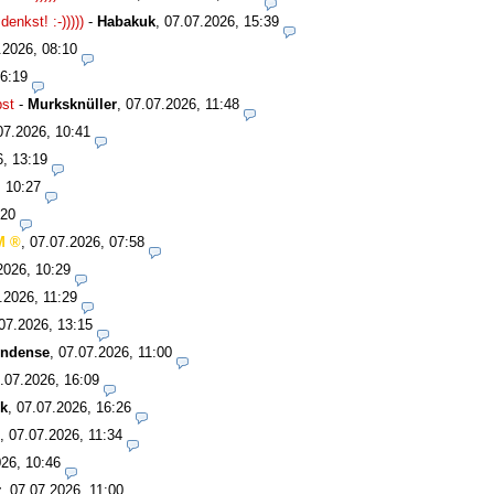
nkst! :-)))))
-
Habakuk
,
07.07.2026, 15:39
.2026, 08:10
16:19
bst
-
Murksknüller
,
07.07.2026, 11:48
07.2026, 10:41
6, 13:19
, 10:27
:20
M
,
07.07.2026, 07:58
2026, 10:29
.2026, 11:29
07.2026, 13:15
undense
,
07.07.2026, 11:00
.07.2026, 16:09
k
,
07.07.2026, 16:26
,
07.07.2026, 11:34
26, 10:46
r
,
07.07.2026, 11:00