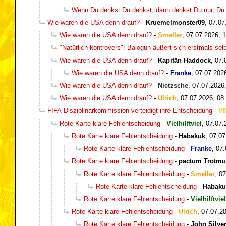
Wenn Du denkst Du denkst, dann denkst Du nur, Du de
Wie waren die USA denn drauf?
-
Kruemelmonster09
,
07.07
Wie waren die USA denn drauf?
-
Smeller
,
07.07.2026, 
"Natürlich kontrovers": Balogun äußert sich erstmals sel
Wie waren die USA denn drauf?
-
Kapitän Haddock
,
07.
Wie waren die USA denn drauf?
-
Franke
,
07.07.202
Wie waren die USA denn drauf?
-
Nietzsche
,
07.07.2026
Wie waren die USA denn drauf?
-
Ulrich
,
07.07.2026, 08
FIFA-Disziplinarkommission verteidigt ihre Entscheidung
-
V
Rote Karte klare Fehlentscheidung
-
Vielhilftviel
,
07.07.
Rote Karte klare Fehlentscheidung
-
Habakuk
,
07.07
Rote Karte klare Fehlentscheidung
-
Franke
,
07.
Rote Karte klare Fehlentscheidung
-
pactum Trotm
Rote Karte klare Fehlentscheidung
-
Smeller
,
07
Rote Karte klare Fehlentscheidung
-
Habaku
Rote Karte klare Fehlentscheidung
-
Vielhilftviel
Rote Karte klare Fehlentscheidung
-
Ulrich
,
07.07.20
Rote Karte klare Fehlentscheidung
-
John Silve