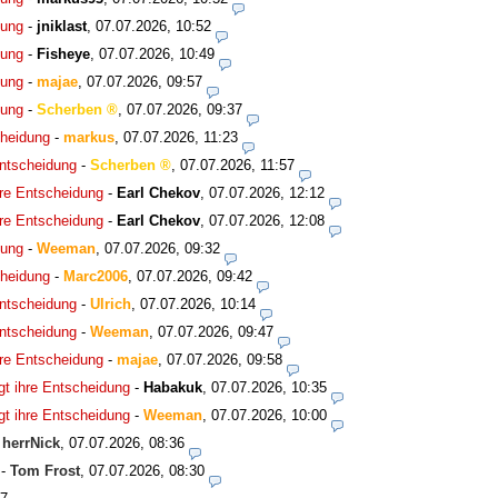
dung
-
jniklast
,
07.07.2026, 10:52
dung
-
Fisheye
,
07.07.2026, 10:49
dung
-
majae
,
07.07.2026, 09:57
dung
-
Scherben
,
07.07.2026, 09:37
cheidung
-
markus
,
07.07.2026, 11:23
Entscheidung
-
Scherben
,
07.07.2026, 11:57
hre Entscheidung
-
Earl Chekov
,
07.07.2026, 12:12
hre Entscheidung
-
Earl Chekov
,
07.07.2026, 12:08
dung
-
Weeman
,
07.07.2026, 09:32
cheidung
-
Marc2006
,
07.07.2026, 09:42
Entscheidung
-
Ulrich
,
07.07.2026, 10:14
Entscheidung
-
Weeman
,
07.07.2026, 09:47
hre Entscheidung
-
majae
,
07.07.2026, 09:58
gt ihre Entscheidung
-
Habakuk
,
07.07.2026, 10:35
gt ihre Entscheidung
-
Weeman
,
07.07.2026, 10:00
-
herrNick
,
07.07.2026, 08:36
-
Tom Frost
,
07.07.2026, 08:30