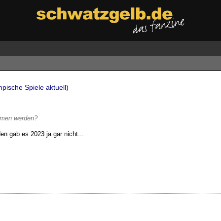
pische Spiele aktuell)
immen werden?
n gab es 2023 ja gar nicht...