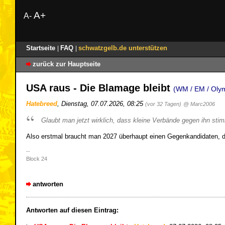
A+
A-
Startseite
FAQ
schwatzgelb.de unterstützen
|
|
zurück zur Hauptseite
USA raus - Die Blamage bleibt
(WM / EM / Olym
Hatebreed
,
Dienstag, 07.07.2026, 08:25
(vor 32 Tagen)
@ Marc2006
Glaubt man jetzt wirklich, dass kleine Verbände gegen ihn st
Also erstmal braucht man 2027 überhaupt einen Gegenkandidaten, de
--
Block 24
antworten
Antworten auf diesen Eintrag: