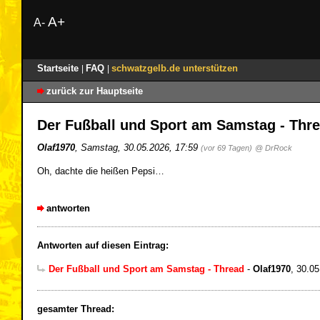
A+
A-
Startseite
FAQ
schwatzgelb.de unterstützen
|
|
zurück zur Hauptseite
Der Fußball und Sport am Samstag - Thr
Olaf1970
,
Samstag, 30.05.2026, 17:59
(vor 69 Tagen)
@ DrRock
Oh, dachte die heißen Pepsi…
antworten
Antworten auf diesen Eintrag:
Der Fußball und Sport am Samstag - Thread
-
Olaf1970
,
30.05
gesamter Thread: