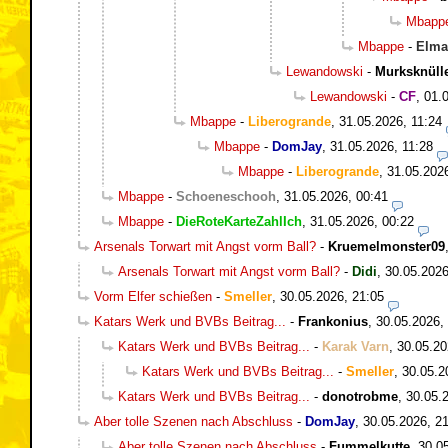
Mbapp
Mbappe
-
Elma
Lewandowski
-
Murksknüll
Lewandowski
-
CF
,
01.
Mbappe
-
Liberogrande
,
31.05.2026, 11:24
Mbappe
-
DomJay
,
31.05.2026, 11:28
Mbappe
-
Liberogrande
,
31.05.202
Mbappe
-
Schoeneschooh
,
31.05.2026, 00:41
Mbappe
-
DieRoteKarteZahlIch
,
31.05.2026, 00:22
Arsenals Torwart mit Angst vorm Ball?
-
Kruemelmonster09
Arsenals Torwart mit Angst vorm Ball?
-
Didi
,
30.05.2026
Vorm Elfer schießen
-
Smeller
,
30.05.2026, 21:05
Katars Werk und BVBs Beitrag...
-
Frankonius
,
30.05.2026,
Katars Werk und BVBs Beitrag...
-
Karak Varn
,
30.05.20
Katars Werk und BVBs Beitrag...
-
Smeller
,
30.05.2
Katars Werk und BVBs Beitrag...
-
donotrobme
,
30.05.
Aber tolle Szenen nach Abschluss
-
DomJay
,
30.05.2026, 2
Aber tolle Szenen nach Abschluss
-
Fummelkutte
,
30.0