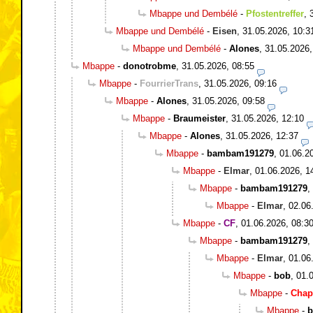
Mbappe und Dembélé
-
Pfostentreffer
,
Mbappe und Dembélé
-
Eisen
,
31.05.2026, 10:3
Mbappe und Dembélé
-
Alones
,
31.05.2026,
Mbappe
-
donotrobme
,
31.05.2026, 08:55
Mbappe
-
FourrierTrans
,
31.05.2026, 09:16
Mbappe
-
Alones
,
31.05.2026, 09:58
Mbappe
-
Braumeister
,
31.05.2026, 12:10
Mbappe
-
Alones
,
31.05.2026, 12:37
Mbappe
-
bambam191279
,
01.06.2
Mbappe
-
Elmar
,
01.06.2026, 1
Mbappe
-
bambam191279
,
Mbappe
-
Elmar
,
02.06
Mbappe
-
CF
,
01.06.2026, 08:3
Mbappe
-
bambam191279
,
Mbappe
-
Elmar
,
01.06
Mbappe
-
bob
,
01.
Mbappe
-
Chap
Mbappe
-
b