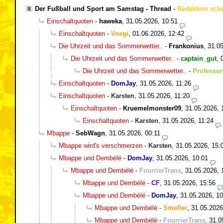
Der Fußball und Sport am Samstag - Thread
-
Redaktion sch
Einschaltquoten
-
haweka
,
31.05.2026, 10:51
Einschaltquoten
-
Voegi
,
01.06.2026, 12:42
Die Uhrzeit und das Sommerwetter..
-
Frankonius
,
31.05
Die Uhrzeit und das Sommerwetter..
-
captain_gut
,
Die Uhrzeit und das Sommerwetter..
-
Professor
Einschaltquoten
-
DomJay
,
31.05.2026, 11:26
Einschaltquoten
-
Karsten
,
31.05.2026, 11:20
Einschaltquoten
-
Kruemelmonster09
,
31.05.2026, 
Einschaltquoten
-
Karsten
,
31.05.2026, 11:24
Mbappe
-
SebWagn
,
31.05.2026, 00:11
Mbappe wird's verschmerzen
-
Karsten
,
31.05.2026, 15:
Mbappe und Dembélé
-
DomJay
,
31.05.2026, 10:01
Mbappe und Dembélé
-
FourrierTrans
,
31.05.2026, 
Mbappe und Dembélé
-
CF
,
31.05.2026, 15:56
Mbappe und Dembélé
-
DomJay
,
31.05.2026, 10
Mbappe und Dembélé
-
Smeller
,
31.05.2026
Mbappe und Dembélé
-
FourrierTrans
,
31.0