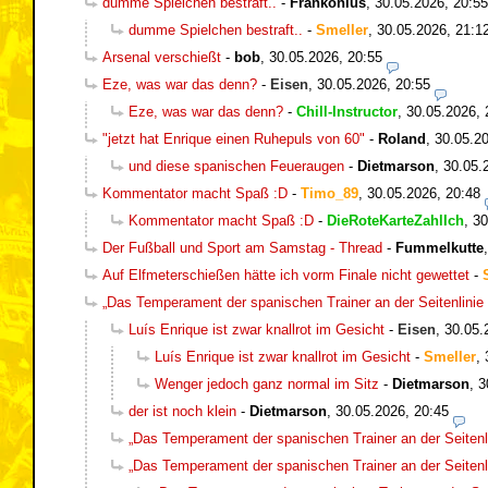
dumme Spielchen bestraft..
-
Frankonius
,
30.05.2026, 20:55
dumme Spielchen bestraft..
-
Smeller
,
30.05.2026, 21:1
Arsenal verschießt
-
bob
,
30.05.2026, 20:55
Eze, was war das denn?
-
Eisen
,
30.05.2026, 20:55
Eze, was war das denn?
-
Chill-Instructor
,
30.05.2026, 
"jetzt hat Enrique einen Ruhepuls von 60"
-
Roland
,
30.05.20
und diese spanischen Feueraugen
-
Dietmarson
,
30.05.
Kommentator macht Spaß :D
-
Timo_89
,
30.05.2026, 20:48
Kommentator macht Spaß :D
-
DieRoteKarteZahlIch
,
30
Der Fußball und Sport am Samstag - Thread
-
Fummelkutte
Auf Elfmeterschießen hätte ich vorm Finale nicht gewettet
-
„Das Temperament der spanischen Trainer an der Seitenlinie 
Luís Enrique ist zwar knallrot im Gesicht
-
Eisen
,
30.05.
Luís Enrique ist zwar knallrot im Gesicht
-
Smeller
,
Wenger jedoch ganz normal im Sitz
-
Dietmarson
,
3
der ist noch klein
-
Dietmarson
,
30.05.2026, 20:45
„Das Temperament der spanischen Trainer an der Seitenli
„Das Temperament der spanischen Trainer an der Seitenli