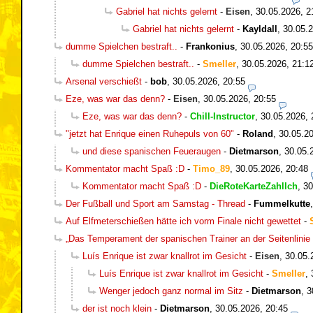
Gabriel hat nichts gelernt
-
Eisen
,
30.05.2026, 2
Gabriel hat nichts gelernt
-
Kayldall
,
30.05.2
dumme Spielchen bestraft..
-
Frankonius
,
30.05.2026, 20:55
dumme Spielchen bestraft..
-
Smeller
,
30.05.2026, 21:1
Arsenal verschießt
-
bob
,
30.05.2026, 20:55
Eze, was war das denn?
-
Eisen
,
30.05.2026, 20:55
Eze, was war das denn?
-
Chill-Instructor
,
30.05.2026, 
"jetzt hat Enrique einen Ruhepuls von 60"
-
Roland
,
30.05.20
und diese spanischen Feueraugen
-
Dietmarson
,
30.05.
Kommentator macht Spaß :D
-
Timo_89
,
30.05.2026, 20:48
Kommentator macht Spaß :D
-
DieRoteKarteZahlIch
,
30
Der Fußball und Sport am Samstag - Thread
-
Fummelkutte
Auf Elfmeterschießen hätte ich vorm Finale nicht gewettet
-
„Das Temperament der spanischen Trainer an der Seitenlinie 
Luís Enrique ist zwar knallrot im Gesicht
-
Eisen
,
30.05.
Luís Enrique ist zwar knallrot im Gesicht
-
Smeller
,
Wenger jedoch ganz normal im Sitz
-
Dietmarson
,
3
der ist noch klein
-
Dietmarson
,
30.05.2026, 20:45