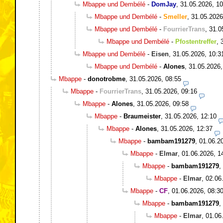
Mbappe und Dembélé
-
DomJay
,
31.05.2026, 10
Mbappe und Dembélé
-
Smeller
,
31.05.2026
Mbappe und Dembélé
-
FourrierTrans
,
31.0
Mbappe und Dembélé
-
Pfostentreffer
,
Mbappe und Dembélé
-
Eisen
,
31.05.2026, 10:3
Mbappe und Dembélé
-
Alones
,
31.05.2026,
Mbappe
-
donotrobme
,
31.05.2026, 08:55
Mbappe
-
FourrierTrans
,
31.05.2026, 09:16
Mbappe
-
Alones
,
31.05.2026, 09:58
Mbappe
-
Braumeister
,
31.05.2026, 12:10
Mbappe
-
Alones
,
31.05.2026, 12:37
Mbappe
-
bambam191279
,
01.06.2
Mbappe
-
Elmar
,
01.06.2026, 1
Mbappe
-
bambam191279
,
Mbappe
-
Elmar
,
02.06
Mbappe
-
CF
,
01.06.2026, 08:3
Mbappe
-
bambam191279
,
Mbappe
-
Elmar
,
01.06