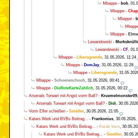
Mbappe
-
bob
,
01.
Mbappe
-
Chap
Mbappe
-
b
Mbapp
Mbappe
-
Elma
Lewandowski
-
Murksknüll
Lewandowski
-
CF
,
01.
Mbappe
-
Liberogrande
,
31.05.2026, 11:24
Mbappe
-
DomJay
,
31.05.2026, 11:28
Mbappe
-
Liberogrande
,
31.05.202
Mbappe
-
Schoeneschooh
,
31.05.2026, 00:41
Mbappe
-
DieRoteKarteZahlIch
,
31.05.2026, 00:22
Arsenals Torwart mit Angst vorm Ball?
-
Kruemelmonster09
Arsenals Torwart mit Angst vorm Ball?
-
Didi
,
30.05.2026
Vorm Elfer schießen
-
Smeller
,
30.05.2026, 21:05
Katars Werk und BVBs Beitrag...
-
Frankonius
,
30.05.2026,
Katars Werk und BVBs Beitrag...
-
Karak Varn
,
30.05.20
Katars Werk und BVBs Beitrag...
-
Smeller
,
30.05.2