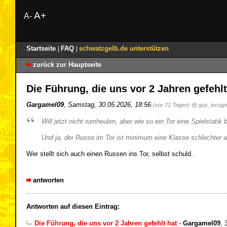
A+
A-
Startseite
FAQ
schwatzgelb.de unterstützen
|
|
zurück zur Hauptseite
Die Führung, die uns vor 2 Jahren gefehl
Gargamel09
,
Samstag, 30.05.2026, 18:56
(vor 71 Tagen)
@ guy_incogn
Will jetzt nicht rumheulen, aber wie so ein Tor eine Spielstatik
Und ja, der Russe im Tor ist minimum eine Klasse schlechter a
Wer stellt sich auch einen Russen ins Tor, selbst schuld.
antworten
Antworten auf diesen Eintrag:
Die Führung, die uns vor 2 Jahren gefehlt hat
-
Gargamel09
,