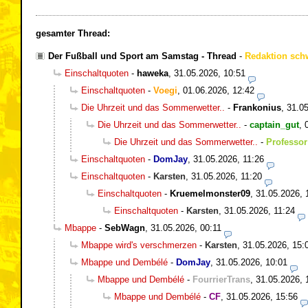
gesamter Thread:
Der Fußball und Sport am Samstag - Thread
-
Redaktion sch
Einschaltquoten
-
haweka
,
31.05.2026, 10:51
Einschaltquoten
-
Voegi
,
01.06.2026, 12:42
Die Uhrzeit und das Sommerwetter..
-
Frankonius
,
31.05
Die Uhrzeit und das Sommerwetter..
-
captain_gut
,
Die Uhrzeit und das Sommerwetter..
-
Professor
Einschaltquoten
-
DomJay
,
31.05.2026, 11:26
Einschaltquoten
-
Karsten
,
31.05.2026, 11:20
Einschaltquoten
-
Kruemelmonster09
,
31.05.2026, 
Einschaltquoten
-
Karsten
,
31.05.2026, 11:24
Mbappe
-
SebWagn
,
31.05.2026, 00:11
Mbappe wird's verschmerzen
-
Karsten
,
31.05.2026, 15:
Mbappe und Dembélé
-
DomJay
,
31.05.2026, 10:01
Mbappe und Dembélé
-
FourrierTrans
,
31.05.2026, 
Mbappe und Dembélé
-
CF
,
31.05.2026, 15:56