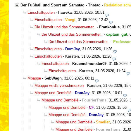
Der Fußball und Sport am Samstag - Thread
-
Redaktion sch
Einschaltquoten
-
haweka
,
31.05.2026, 10:51
Einschaltquoten
-
Voegi
,
01.06.2026, 12:42
Die Uhrzeit und das Sommerwetter..
-
Frankonius
,
31.05
Die Uhrzeit und das Sommerwetter..
-
captain_gut
,
Die Uhrzeit und das Sommerwetter..
-
Professor
Einschaltquoten
-
DomJay
,
31.05.2026, 11:26
Einschaltquoten
-
Karsten
,
31.05.2026, 11:20
Einschaltquoten
-
Kruemelmonster09
,
31.05.2026, 
Einschaltquoten
-
Karsten
,
31.05.2026, 11:24
Mbappe
-
SebWagn
,
31.05.2026, 00:11
Mbappe wird's verschmerzen
-
Karsten
,
31.05.2026, 15:
Mbappe und Dembélé
-
DomJay
,
31.05.2026, 10:01
Mbappe und Dembélé
-
FourrierTrans
,
31.05.2026, 
Mbappe und Dembélé
-
CF
,
31.05.2026, 15:56
Mbappe und Dembélé
-
DomJay
,
31.05.2026, 10
Mbappe und Dembélé
-
Smeller
,
31.05.2026
Mbappe und Dembélé
-
FourrierTrans
,
31.0