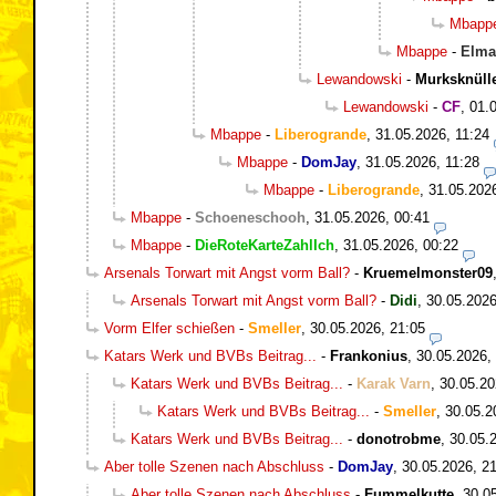
Mbapp
Mbappe
-
Elma
Lewandowski
-
Murksknüll
Lewandowski
-
CF
,
01.
Mbappe
-
Liberogrande
,
31.05.2026, 11:24
Mbappe
-
DomJay
,
31.05.2026, 11:28
Mbappe
-
Liberogrande
,
31.05.202
Mbappe
-
Schoeneschooh
,
31.05.2026, 00:41
Mbappe
-
DieRoteKarteZahlIch
,
31.05.2026, 00:22
Arsenals Torwart mit Angst vorm Ball?
-
Kruemelmonster09
Arsenals Torwart mit Angst vorm Ball?
-
Didi
,
30.05.2026
Vorm Elfer schießen
-
Smeller
,
30.05.2026, 21:05
Katars Werk und BVBs Beitrag...
-
Frankonius
,
30.05.2026,
Katars Werk und BVBs Beitrag...
-
Karak Varn
,
30.05.20
Katars Werk und BVBs Beitrag...
-
Smeller
,
30.05.2
Katars Werk und BVBs Beitrag...
-
donotrobme
,
30.05.
Aber tolle Szenen nach Abschluss
-
DomJay
,
30.05.2026, 2
Aber tolle Szenen nach Abschluss
-
Fummelkutte
,
30.0