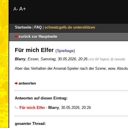
A+
A-
Startseite
FAQ
schwatzgelb.de unterstützen
|
|
zurück zur Hauptseite
Für mich Elfer
(Spieltage)
Blarry
,
Essen
,
Samstag, 30.05.2026, 20:26
(vor 69 Tagen)
@ rawside
Aber das Verhalten der Arsenal-Spieler nach der Szene, wow. Absolu
antworten
Antworten auf diesen Eintrag:
Für mich Elfer
-
Blarry
,
30.05.2026, 20:26
gesamter Thread: