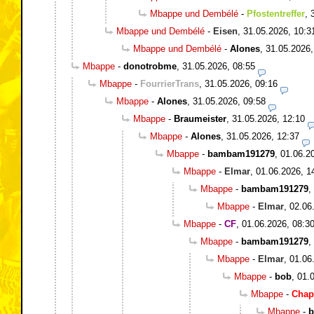
Mbappe und Dembélé
-
Pfostentreffer
,
Mbappe und Dembélé
-
Eisen
,
31.05.2026, 10:3
Mbappe und Dembélé
-
Alones
,
31.05.2026,
Mbappe
-
donotrobme
,
31.05.2026, 08:55
Mbappe
-
FourrierTrans
,
31.05.2026, 09:16
Mbappe
-
Alones
,
31.05.2026, 09:58
Mbappe
-
Braumeister
,
31.05.2026, 12:10
Mbappe
-
Alones
,
31.05.2026, 12:37
Mbappe
-
bambam191279
,
01.06.2
Mbappe
-
Elmar
,
01.06.2026, 1
Mbappe
-
bambam191279
,
Mbappe
-
Elmar
,
02.06
Mbappe
-
CF
,
01.06.2026, 08:3
Mbappe
-
bambam191279
,
Mbappe
-
Elmar
,
01.06
Mbappe
-
bob
,
01.
Mbappe
-
Chap
Mbappe
-
b