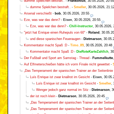
dumme Spielchen bestraft..
-
Frankonius
,
30.05.2026, 20:55
dumme Spielchen bestraft..
-
Smeller
,
30.05.2026, 21:1
Arsenal verschießt
-
bob
,
30.05.2026, 20:55
Eze, was war das denn?
-
Eisen
,
30.05.2026, 20:55
Eze, was war das denn?
-
Chill-Instructor
,
30.05.2026, 
"jetzt hat Enrique einen Ruhepuls von 60"
-
Roland
,
30.05.20
und diese spanischen Feueraugen
-
Dietmarson
,
30.05.
Kommentator macht Spaß :D
-
Timo_89
,
30.05.2026, 20:48
Kommentator macht Spaß :D
-
DieRoteKarteZahlIch
,
30
Der Fußball und Sport am Samstag - Thread
-
Fummelkutte
Auf Elfmeterschießen hätte ich vorm Finale nicht gewettet
-
„Das Temperament der spanischen Trainer an der Seitenlinie 
Luís Enrique ist zwar knallrot im Gesicht
-
Eisen
,
30.05.
Luís Enrique ist zwar knallrot im Gesicht
-
Smeller
,
Wenger jedoch ganz normal im Sitz
-
Dietmarson
,
3
der ist noch klein
-
Dietmarson
,
30.05.2026, 20:45
„Das Temperament der spanischen Trainer an der Seitenli
„Das Temperament der spanischen Trainer an der Seitenli