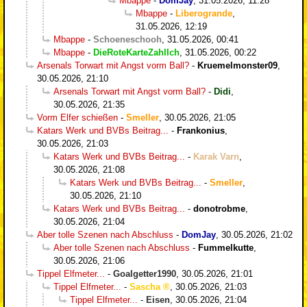
Mbappe
-
DomJay
,
31.05.2026, 11:28
Mbappe
-
Liberogrande
,
31.05.2026, 12:19
Mbappe
-
Schoeneschooh
,
31.05.2026, 00:41
Mbappe
-
DieRoteKarteZahlIch
,
31.05.2026, 00:22
Arsenals Torwart mit Angst vorm Ball?
-
Kruemelmonster09
,
30.05.2026, 21:10
Arsenals Torwart mit Angst vorm Ball?
-
Didi
,
30.05.2026, 21:35
Vorm Elfer schießen
-
Smeller
,
30.05.2026, 21:05
Katars Werk und BVBs Beitrag...
-
Frankonius
,
30.05.2026, 21:03
Katars Werk und BVBs Beitrag...
-
Karak Varn
,
30.05.2026, 21:08
Katars Werk und BVBs Beitrag...
-
Smeller
,
30.05.2026, 21:10
Katars Werk und BVBs Beitrag...
-
donotrobme
,
30.05.2026, 21:04
Aber tolle Szenen nach Abschluss
-
DomJay
,
30.05.2026, 21:02
Aber tolle Szenen nach Abschluss
-
Fummelkutte
,
30.05.2026, 21:06
Tippel Elfmeter...
-
Goalgetter1990
,
30.05.2026, 21:01
Tippel Elfmeter...
-
Sascha
,
30.05.2026, 21:03
Tippel Elfmeter...
-
Eisen
,
30.05.2026, 21:04