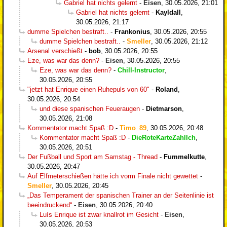
Gabriel hat nichts gelernt
-
Eisen
,
30.05.2026, 21:01
Gabriel hat nichts gelernt
-
Kayldall
,
30.05.2026, 21:17
dumme Spielchen bestraft..
-
Frankonius
,
30.05.2026, 20:55
dumme Spielchen bestraft..
-
Smeller
,
30.05.2026, 21:12
Arsenal verschießt
-
bob
,
30.05.2026, 20:55
Eze, was war das denn?
-
Eisen
,
30.05.2026, 20:55
Eze, was war das denn?
-
Chill-Instructor
,
30.05.2026, 20:55
"jetzt hat Enrique einen Ruhepuls von 60"
-
Roland
,
30.05.2026, 20:54
und diese spanischen Feueraugen
-
Dietmarson
,
30.05.2026, 21:08
Kommentator macht Spaß :D
-
Timo_89
,
30.05.2026, 20:48
Kommentator macht Spaß :D
-
DieRoteKarteZahlIch
,
30.05.2026, 20:51
Der Fußball und Sport am Samstag - Thread
-
Fummelkutte
,
30.05.2026, 20:47
Auf Elfmeterschießen hätte ich vorm Finale nicht gewettet
-
Smeller
,
30.05.2026, 20:45
„Das Temperament der spanischen Trainer an der Seitenlinie ist
beeindruckend“
-
Eisen
,
30.05.2026, 20:40
Luís Enrique ist zwar knallrot im Gesicht
-
Eisen
,
30.05.2026, 20:53