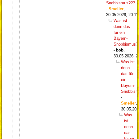
Snobbismus???
-
Smeller
,
30.05.2026, 20:11
Was ist
denn das
für ein
Bayern-
Snobbismus?
-
bob
,
30.05.2026, 2
Was ist
denn
das für
ein
Bayern-
Snobbism
-
Smeller
,
30.05.202
Was
ist
denn
das
für ein