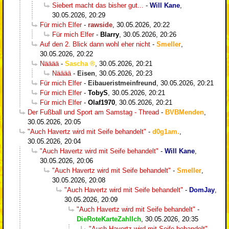
Siebert macht das bisher gut...
-
Will Kane
,
30.05.2026, 20:29
Für mich Elfer
-
rawside
,
30.05.2026, 20:22
Für mich Elfer
-
Blarry
,
30.05.2026, 20:26
Auf den 2. Blick dann wohl eher nicht
-
Smeller
,
30.05.2026, 20:22
Nääää
-
Sascha
,
30.05.2026, 20:21
Nääää
-
Eisen
,
30.05.2026, 20:23
Für mich Elfer
-
Eibaueristmeinfreund
,
30.05.2026, 20:21
Für mich Elfer
-
TobyS
,
30.05.2026, 20:21
Für mich Elfer
-
Olaf1970
,
30.05.2026, 20:21
Der Fußball und Sport am Samstag - Thread
-
BVBMenden
,
30.05.2026, 20:05
"Auch Havertz wird mit Seife behandelt"
-
d0g1am.
,
30.05.2026, 20:04
"Auch Havertz wird mit Seife behandelt"
-
Will Kane
,
30.05.2026, 20:06
"Auch Havertz wird mit Seife behandelt"
-
Smeller
,
30.05.2026, 20:08
"Auch Havertz wird mit Seife behandelt"
-
DomJay
,
30.05.2026, 20:09
"Auch Havertz wird mit Seife behandelt"
-
DieRoteKarteZahlIch
,
30.05.2026, 20:35
"Auch Havertz wird mit Seife behandelt"
-