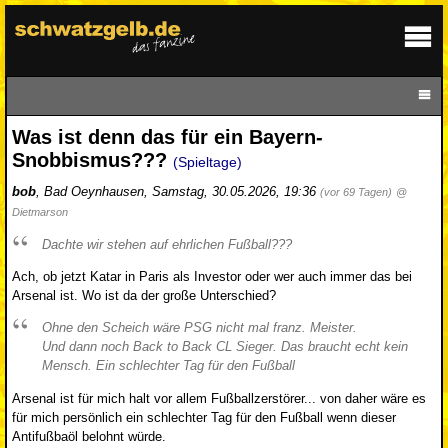
Was ist denn das für ein Bayern-
Snobbismus???
(Spieltage)
bob
,
Bad Oeynhausen
,
Samstag, 30.05.2026, 19:36
(vor 69 Tagen)
@
Dietmarson
Dachte wir stehen auf ehrlichen Fußball???
Ach, ob jetzt Katar in Paris als Investor oder wer auch immer das bei
Arsenal ist. Wo ist da der große Unterschied?
Ohne den Scheich wäre PSG nicht mal franz. Meister.
Und dann noch Back to Back CL Sieger. Das braucht echt kein
Mensch. Ein schlechter Tag für den Fußball
Arsenal ist für mich halt vor allem Fußballzerstörer... von daher wäre es
für mich persönlich ein schlechter Tag für den Fußball wenn dieser
Antifußbaöl belohnt würde.