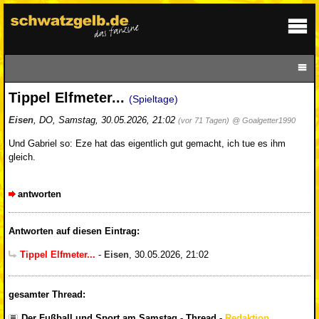
Tippel Elfmeter...
(Spieltage)
Eisen
,
DO
,
Samstag, 30.05.2026, 21:02
(vor 71 Tagen)
@ Goalgetter1990
Und Gabriel so: Eze hat das eigentlich gut gemacht, ich tue es ihm
gleich.
antworten
Antworten auf diesen Eintrag:
Tippel Elfmeter...
-
Eisen
,
30.05.2026, 21:02
gesamter Thread:
Der Fußball und Sport am Samstag - Thread
-
Redaktion