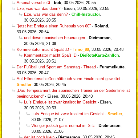
Arsenal verschießt
-
bob
,
30.05.2026, 20:55
Eze, was war das denn?
-
Eisen
,
30.05.2026, 20:55
Eze, was war das denn?
-
Chill-Instructor
,
30.05.2026, 20:55
"jetzt hat Enrique einen Ruhepuls von 60"
-
Roland
,
30.05.2026, 20:54
und diese spanischen Feueraugen
-
Dietmarson
,
30.05.2026, 21:08
Kommentator macht Spaß :D
-
Timo_89
,
30.05.2026, 20:48
Kommentator macht Spaß :D
-
DieRoteKarteZahlIch
,
30.05.2026, 20:51
Der Fußball und Sport am Samstag - Thread
-
Fummelkutte
,
30.05.2026, 20:47
Auf Elfmeterschießen hätte ich vorm Finale nicht gewettet
-
Smeller
,
30.05.2026, 20:45
„Das Temperament der spanischen Trainer an der Seitenlinie ist
beeindruckend“
-
Eisen
,
30.05.2026, 20:40
Luís Enrique ist zwar knallrot im Gesicht
-
Eisen
,
30.05.2026, 20:53
Luís Enrique ist zwar knallrot im Gesicht
-
Smeller
,
30.05.2026, 21:07
Wenger jedoch ganz normal im Sitz
-
Dietmarson
,
30.05.2026, 21:06
der ist noch klein
-
Dietmarson
,
30.05.2026, 20:45