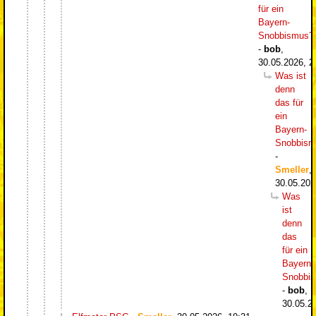
für ein
Bayern-
Snobbismus?
-
bob
,
30.05.2026, 2
Was ist
denn
das für
ein
Bayern-
Snobbism
-
Smeller
,
30.05.202
Was
ist
denn
das
für ein
Bayern-
Snobbi
-
bob
,
30.05.2