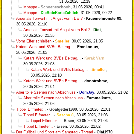
31.05.2026, 12:19
Mbappe
-
Schoeneschooh
,
31.05.2026, 00:41
Mbappe
-
DieRoteKarteZahlIch
,
31.05.2026, 00:22
Arsenals Torwart mit Angst vorm Ball?
-
Kruemelmonster09
,
30.05.2026, 21:10
Arsenals Torwart mit Angst vorm Ball?
-
Didi
,
30.05.2026, 21:35
Vorm Elfer schießen
-
Smeller
,
30.05.2026, 21:05
Katars Werk und BVBs Beitrag...
-
Frankonius
,
30.05.2026, 21:03
Katars Werk und BVBs Beitrag...
-
Karak Varn
,
30.05.2026, 21:08
Katars Werk und BVBs Beitrag...
-
Smeller
,
30.05.2026, 21:10
Katars Werk und BVBs Beitrag...
-
donotrobme
,
30.05.2026, 21:04
Aber tolle Szenen nach Abschluss
-
DomJay
,
30.05.2026, 21:02
Aber tolle Szenen nach Abschluss
-
Fummelkutte
,
30.05.2026, 21:06
Tippel Elfmeter...
-
Goalgetter1990
,
30.05.2026, 21:01
Tippel Elfmeter...
-
Sascha
,
30.05.2026, 21:03
Tippel Elfmeter...
-
Eisen
,
30.05.2026, 21:04
Tippel Elfmeter...
-
Eisen
,
30.05.2026, 21:02
Der Fußball und Sport am Samstag - Thread
-
Olaf1970
,