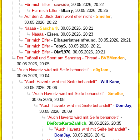
Für mich Elfer
-
rawside
,
30.05.2026, 20:22
Für mich Elfer
-
Blarry
,
30.05.2026, 20:26
Auf den 2. Blick dann wohl eher nicht
-
Smeller
,
30.05.2026, 20:22
Nääää
-
Sascha
,
30.05.2026, 20:21
Nääää
-
Eisen
,
30.05.2026, 20:23
Für mich Elfer
-
Eibaueristmeinfreund
,
30.05.2026, 20:21
Für mich Elfer
-
TobyS
,
30.05.2026, 20:21
Für mich Elfer
-
Olaf1970
,
30.05.2026, 20:21
Der Fußball und Sport am Samstag - Thread
-
BVBMenden
,
30.05.2026, 20:05
"Auch Havertz wird mit Seife behandelt"
-
d0g1am.
,
30.05.2026, 20:04
"Auch Havertz wird mit Seife behandelt"
-
Will Kane
,
30.05.2026, 20:06
"Auch Havertz wird mit Seife behandelt"
-
Smeller
,
30.05.2026, 20:08
"Auch Havertz wird mit Seife behandelt"
-
DomJay
,
30.05.2026, 20:09
"Auch Havertz wird mit Seife behandelt"
-
DieRoteKarteZahlIch
,
30.05.2026, 20:35
"Auch Havertz wird mit Seife behandelt"
-
DomJay
,
30.05.2026, 20:41