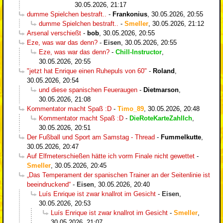
30.05.2026, 21:17
dumme Spielchen bestraft..
-
Frankonius
,
30.05.2026, 20:55
dumme Spielchen bestraft..
-
Smeller
,
30.05.2026, 21:12
Arsenal verschießt
-
bob
,
30.05.2026, 20:55
Eze, was war das denn?
-
Eisen
,
30.05.2026, 20:55
Eze, was war das denn?
-
Chill-Instructor
,
30.05.2026, 20:55
"jetzt hat Enrique einen Ruhepuls von 60"
-
Roland
,
30.05.2026, 20:54
und diese spanischen Feueraugen
-
Dietmarson
,
30.05.2026, 21:08
Kommentator macht Spaß :D
-
Timo_89
,
30.05.2026, 20:48
Kommentator macht Spaß :D
-
DieRoteKarteZahlIch
,
30.05.2026, 20:51
Der Fußball und Sport am Samstag - Thread
-
Fummelkutte
,
30.05.2026, 20:47
Auf Elfmeterschießen hätte ich vorm Finale nicht gewettet
-
Smeller
,
30.05.2026, 20:45
„Das Temperament der spanischen Trainer an der Seitenlinie ist
beeindruckend“
-
Eisen
,
30.05.2026, 20:40
Luís Enrique ist zwar knallrot im Gesicht
-
Eisen
,
30.05.2026, 20:53
Luís Enrique ist zwar knallrot im Gesicht
-
Smeller
,
30.05.2026, 21:07