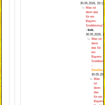
30.05.2026, 20:11
Was ist
denn das
für ein
Bayern-
Snobbismus?
-
bob
,
30.05.2026, 2
Was ist
denn
das für
ein
Bayern-
Snobbism
-
Smeller
,
30.05.202
Was
ist
denn
das
für ein
Bayern-