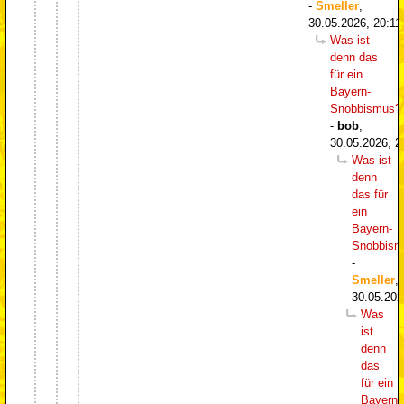
-
Smeller
,
30.05.2026, 20:11
Was ist
denn das
für ein
Bayern-
Snobbismus?
-
bob
,
30.05.2026, 2
Was ist
denn
das für
ein
Bayern-
Snobbism
-
Smeller
,
30.05.202
Was
ist
denn
das
für ein
Bayern-