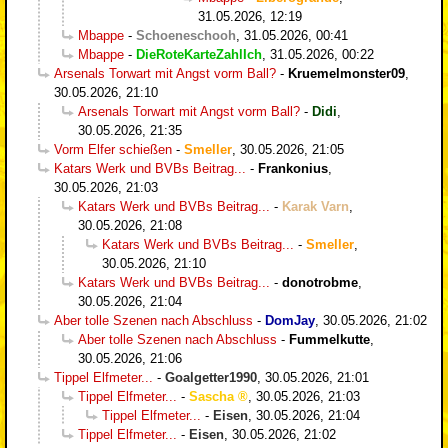
31.05.2026, 12:19
Mbappe
-
Schoeneschooh
,
31.05.2026, 00:41
Mbappe
-
DieRoteKarteZahlIch
,
31.05.2026, 00:22
Arsenals Torwart mit Angst vorm Ball?
-
Kruemelmonster09
,
30.05.2026, 21:10
Arsenals Torwart mit Angst vorm Ball?
-
Didi
,
30.05.2026, 21:35
Vorm Elfer schießen
-
Smeller
,
30.05.2026, 21:05
Katars Werk und BVBs Beitrag...
-
Frankonius
,
30.05.2026, 21:03
Katars Werk und BVBs Beitrag...
-
Karak Varn
,
30.05.2026, 21:08
Katars Werk und BVBs Beitrag...
-
Smeller
,
30.05.2026, 21:10
Katars Werk und BVBs Beitrag...
-
donotrobme
,
30.05.2026, 21:04
Aber tolle Szenen nach Abschluss
-
DomJay
,
30.05.2026, 21:02
Aber tolle Szenen nach Abschluss
-
Fummelkutte
,
30.05.2026, 21:06
Tippel Elfmeter...
-
Goalgetter1990
,
30.05.2026, 21:01
Tippel Elfmeter...
-
Sascha
,
30.05.2026, 21:03
Tippel Elfmeter...
-
Eisen
,
30.05.2026, 21:04
Tippel Elfmeter...
-
Eisen
,
30.05.2026, 21:02