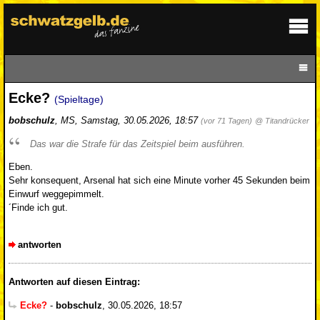
Ecke?
(Spieltage)
bobschulz
,
MS
,
Samstag, 30.05.2026, 18:57
(vor 71 Tagen)
@ Titandrücker
Das war die Strafe für das Zeitspiel beim ausführen.
Eben.
Sehr konsequent, Arsenal hat sich eine Minute vorher 45 Sekunden beim
Einwurf weggepimmelt.
´Finde ich gut.
antworten
Antworten auf diesen Eintrag:
Ecke?
-
bobschulz
,
30.05.2026, 18:57