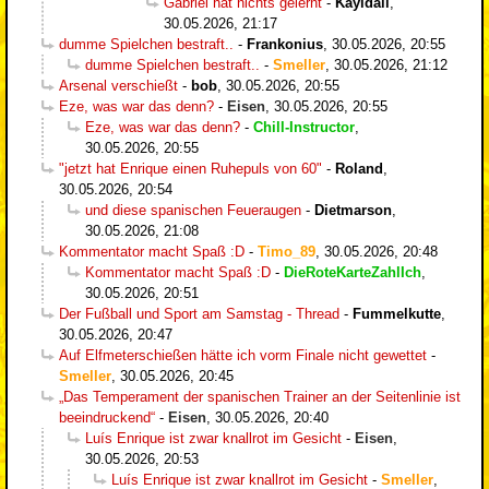
Gabriel hat nichts gelernt
-
Kayldall
,
30.05.2026, 21:17
dumme Spielchen bestraft..
-
Frankonius
,
30.05.2026, 20:55
dumme Spielchen bestraft..
-
Smeller
,
30.05.2026, 21:12
Arsenal verschießt
-
bob
,
30.05.2026, 20:55
Eze, was war das denn?
-
Eisen
,
30.05.2026, 20:55
Eze, was war das denn?
-
Chill-Instructor
,
30.05.2026, 20:55
"jetzt hat Enrique einen Ruhepuls von 60"
-
Roland
,
30.05.2026, 20:54
und diese spanischen Feueraugen
-
Dietmarson
,
30.05.2026, 21:08
Kommentator macht Spaß :D
-
Timo_89
,
30.05.2026, 20:48
Kommentator macht Spaß :D
-
DieRoteKarteZahlIch
,
30.05.2026, 20:51
Der Fußball und Sport am Samstag - Thread
-
Fummelkutte
,
30.05.2026, 20:47
Auf Elfmeterschießen hätte ich vorm Finale nicht gewettet
-
Smeller
,
30.05.2026, 20:45
„Das Temperament der spanischen Trainer an der Seitenlinie ist
beeindruckend“
-
Eisen
,
30.05.2026, 20:40
Luís Enrique ist zwar knallrot im Gesicht
-
Eisen
,
30.05.2026, 20:53
Luís Enrique ist zwar knallrot im Gesicht
-
Smeller
,