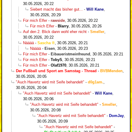
30.05.2026, 20:22
Siebert macht das bisher gut...
-
Will Kane
,
30.05.2026, 20:29
Für mich Elfer
-
rawside
,
30.05.2026, 20:22
Für mich Elfer
-
Blarry
,
30.05.2026, 20:26
Auf den 2. Blick dann wohl eher nicht
-
Smeller
,
30.05.2026, 20:22
Nääää
-
Sascha
,
30.05.2026, 20:21
Nääää
-
Eisen
,
30.05.2026, 20:23
Für mich Elfer
-
Eibaueristmeinfreund
,
30.05.2026, 20:21
Für mich Elfer
-
TobyS
,
30.05.2026, 20:21
Für mich Elfer
-
Olaf1970
,
30.05.2026, 20:21
Der Fußball und Sport am Samstag - Thread
-
BVBMenden
,
30.05.2026, 20:05
"Auch Havertz wird mit Seife behandelt"
-
d0g1am.
,
30.05.2026, 20:04
"Auch Havertz wird mit Seife behandelt"
-
Will Kane
,
30.05.2026, 20:06
"Auch Havertz wird mit Seife behandelt"
-
Smeller
,
30.05.2026, 20:08
"Auch Havertz wird mit Seife behandelt"
-
DomJay
,
30.05.2026, 20:09
"Auch Havertz wird mit Seife behandelt"
-