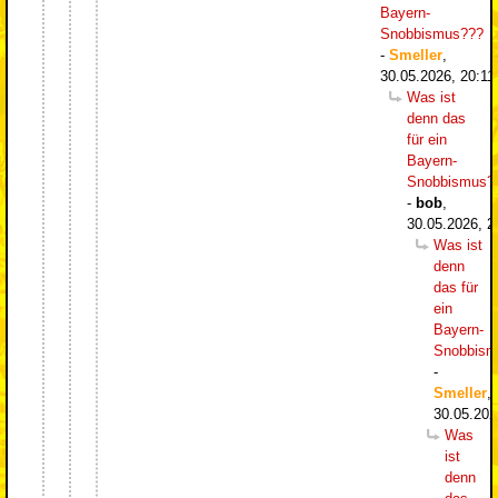
Bayern-
Snobbismus???
-
Smeller
,
30.05.2026, 20:11
Was ist
denn das
für ein
Bayern-
Snobbismus?
-
bob
,
30.05.2026, 2
Was ist
denn
das für
ein
Bayern-
Snobbism
-
Smeller
,
30.05.202
Was
ist
denn