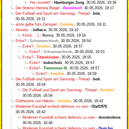
Yes, korrekt!
-
Hamburger-Jung
,
30.05.2026, 19:36
Der Helenio Herrera Riegel
-
Beutelwolf
,
30.05.2026, 19:17
Der Fußball und Sport am Samstag - Thread
-
bob
,
30.05.2026, 19:11
erste gelbe fürs Zeitspiel
-
Smeller
,
30.05.2026, 19:11
Abseits.
-
lothar.e
,
30.05.2026, 19:10
Knick... ;)
-
Benny
,
30.05.2026, 19:16
Ecke?
-
Schoeneschooh
,
30.05.2026, 18:54
Ecke?
-
Smeller
,
30.05.2026, 18:57
Ecke?
-
Schoeneschooh
,
30.05.2026, 19:03
Ecke?
-
Titandrücker
,
30.05.2026, 18:55
Ecke?
-
bobschulz
,
30.05.2026, 18:57
Ecke?
-
Tremonius III
,
30.05.2026, 18:57
Ecke?
-
Smeller
,
30.05.2026, 18:59
Der Fußball und Sport am Samstag - Thread
-
bob
,
30.05.2026, 18:54
Der Fußball und Sport am Samstag - Thread
-
Smeller
,
30.05.2026, 18:58
Clothesline von Hakimi
-
Smeller
,
30.05.2026, 18:42
Moderner Fussball scheint defensiv zu sein
-
Olaf1970
,
30.05.2026, 18:42
Moderner Fussball scheint defensiv zu sein
-
donotrobme
,
30.05.2026, 18:48
Moderner Fussball scheint defensiv zu sein
-
DomJay
,