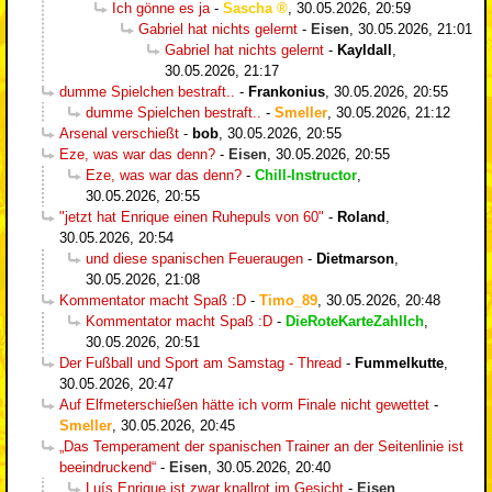
Ich gönne es ja
-
Sascha
,
30.05.2026, 20:59
Gabriel hat nichts gelernt
-
Eisen
,
30.05.2026, 21:01
Gabriel hat nichts gelernt
-
Kayldall
,
30.05.2026, 21:17
dumme Spielchen bestraft..
-
Frankonius
,
30.05.2026, 20:55
dumme Spielchen bestraft..
-
Smeller
,
30.05.2026, 21:12
Arsenal verschießt
-
bob
,
30.05.2026, 20:55
Eze, was war das denn?
-
Eisen
,
30.05.2026, 20:55
Eze, was war das denn?
-
Chill-Instructor
,
30.05.2026, 20:55
"jetzt hat Enrique einen Ruhepuls von 60"
-
Roland
,
30.05.2026, 20:54
und diese spanischen Feueraugen
-
Dietmarson
,
30.05.2026, 21:08
Kommentator macht Spaß :D
-
Timo_89
,
30.05.2026, 20:48
Kommentator macht Spaß :D
-
DieRoteKarteZahlIch
,
30.05.2026, 20:51
Der Fußball und Sport am Samstag - Thread
-
Fummelkutte
,
30.05.2026, 20:47
Auf Elfmeterschießen hätte ich vorm Finale nicht gewettet
-
Smeller
,
30.05.2026, 20:45
„Das Temperament der spanischen Trainer an der Seitenlinie ist
beeindruckend“
-
Eisen
,
30.05.2026, 20:40
Luís Enrique ist zwar knallrot im Gesicht
-
Eisen
,