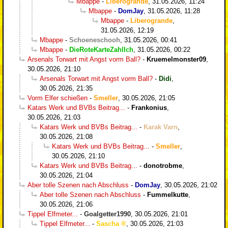
Mbappe
-
Liberogrande
,
31.05.2026, 11:24
Mbappe
-
DomJay
,
31.05.2026, 11:28
Mbappe
-
Liberogrande
,
31.05.2026, 12:19
Mbappe
-
Schoeneschooh
,
31.05.2026, 00:41
Mbappe
-
DieRoteKarteZahlIch
,
31.05.2026, 00:22
Arsenals Torwart mit Angst vorm Ball?
-
Kruemelmonster09
,
30.05.2026, 21:10
Arsenals Torwart mit Angst vorm Ball?
-
Didi
,
30.05.2026, 21:35
Vorm Elfer schießen
-
Smeller
,
30.05.2026, 21:05
Katars Werk und BVBs Beitrag...
-
Frankonius
,
30.05.2026, 21:03
Katars Werk und BVBs Beitrag...
-
Karak Varn
,
30.05.2026, 21:08
Katars Werk und BVBs Beitrag...
-
Smeller
,
30.05.2026, 21:10
Katars Werk und BVBs Beitrag...
-
donotrobme
,
30.05.2026, 21:04
Aber tolle Szenen nach Abschluss
-
DomJay
,
30.05.2026, 21:02
Aber tolle Szenen nach Abschluss
-
Fummelkutte
,
30.05.2026, 21:06
Tippel Elfmeter...
-
Goalgetter1990
,
30.05.2026, 21:01
Tippel Elfmeter...
-
Sascha
,
30.05.2026, 21:03