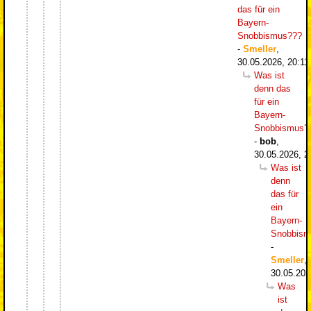
das für ein
Bayern-
Snobbismus???
-
Smeller
,
30.05.2026, 20:11
Was ist
denn das
für ein
Bayern-
Snobbismus?
-
bob
,
30.05.2026, 2
Was ist
denn
das für
ein
Bayern-
Snobbism
-
Smeller
,
30.05.202
Was
ist