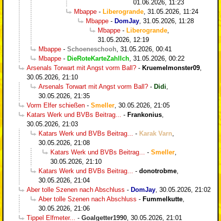
01.06.2026, 11:23
Mbappe
-
Liberogrande
,
31.05.2026, 11:24
Mbappe
-
DomJay
,
31.05.2026, 11:28
Mbappe
-
Liberogrande
,
31.05.2026, 12:19
Mbappe
-
Schoeneschooh
,
31.05.2026, 00:41
Mbappe
-
DieRoteKarteZahlIch
,
31.05.2026, 00:22
Arsenals Torwart mit Angst vorm Ball?
-
Kruemelmonster09
,
30.05.2026, 21:10
Arsenals Torwart mit Angst vorm Ball?
-
Didi
,
30.05.2026, 21:35
Vorm Elfer schießen
-
Smeller
,
30.05.2026, 21:05
Katars Werk und BVBs Beitrag...
-
Frankonius
,
30.05.2026, 21:03
Katars Werk und BVBs Beitrag...
-
Karak Varn
,
30.05.2026, 21:08
Katars Werk und BVBs Beitrag...
-
Smeller
,
30.05.2026, 21:10
Katars Werk und BVBs Beitrag...
-
donotrobme
,
30.05.2026, 21:04
Aber tolle Szenen nach Abschluss
-
DomJay
,
30.05.2026, 21:02
Aber tolle Szenen nach Abschluss
-
Fummelkutte
,
30.05.2026, 21:06
Tippel Elfmeter...
-
Goalgetter1990
,
30.05.2026, 21:01