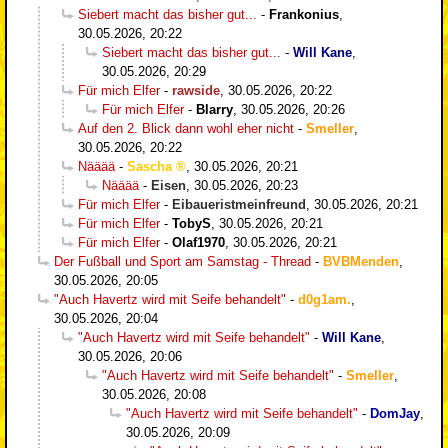
Siebert macht das bisher gut...
-
Frankonius
,
30.05.2026, 20:22
Siebert macht das bisher gut...
-
Will Kane
,
30.05.2026, 20:29
Für mich Elfer
-
rawside
,
30.05.2026, 20:22
Für mich Elfer
-
Blarry
,
30.05.2026, 20:26
Auf den 2. Blick dann wohl eher nicht
-
Smeller
,
30.05.2026, 20:22
Nääää
-
Sascha
,
30.05.2026, 20:21
Nääää
-
Eisen
,
30.05.2026, 20:23
Für mich Elfer
-
Eibaueristmeinfreund
,
30.05.2026, 20:21
Für mich Elfer
-
TobyS
,
30.05.2026, 20:21
Für mich Elfer
-
Olaf1970
,
30.05.2026, 20:21
Der Fußball und Sport am Samstag - Thread
-
BVBMenden
,
30.05.2026, 20:05
"Auch Havertz wird mit Seife behandelt"
-
d0g1am.
,
30.05.2026, 20:04
"Auch Havertz wird mit Seife behandelt"
-
Will Kane
,
30.05.2026, 20:06
"Auch Havertz wird mit Seife behandelt"
-
Smeller
,
30.05.2026, 20:08
"Auch Havertz wird mit Seife behandelt"
-
DomJay
,
30.05.2026, 20:09