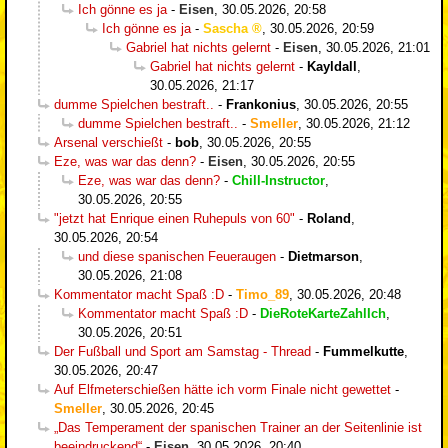
Ich gönne es ja
-
Eisen
,
30.05.2026, 20:58
Ich gönne es ja
-
Sascha
,
30.05.2026, 20:59
Gabriel hat nichts gelernt
-
Eisen
,
30.05.2026, 21:01
Gabriel hat nichts gelernt
-
Kayldall
,
30.05.2026, 21:17
dumme Spielchen bestraft..
-
Frankonius
,
30.05.2026, 20:55
dumme Spielchen bestraft..
-
Smeller
,
30.05.2026, 21:12
Arsenal verschießt
-
bob
,
30.05.2026, 20:55
Eze, was war das denn?
-
Eisen
,
30.05.2026, 20:55
Eze, was war das denn?
-
Chill-Instructor
,
30.05.2026, 20:55
"jetzt hat Enrique einen Ruhepuls von 60"
-
Roland
,
30.05.2026, 20:54
und diese spanischen Feueraugen
-
Dietmarson
,
30.05.2026, 21:08
Kommentator macht Spaß :D
-
Timo_89
,
30.05.2026, 20:48
Kommentator macht Spaß :D
-
DieRoteKarteZahlIch
,
30.05.2026, 20:51
Der Fußball und Sport am Samstag - Thread
-
Fummelkutte
,
30.05.2026, 20:47
Auf Elfmeterschießen hätte ich vorm Finale nicht gewettet
-
Smeller
,
30.05.2026, 20:45
„Das Temperament der spanischen Trainer an der Seitenlinie ist
beeindruckend“
-
Eisen
,
30.05.2026, 20:40