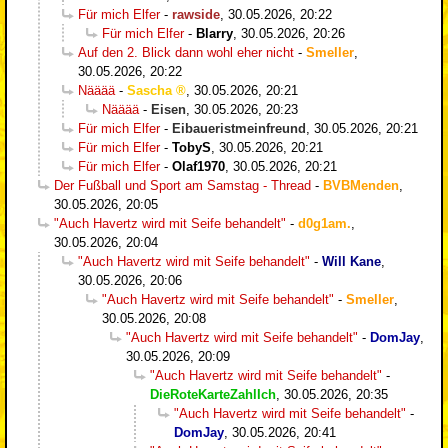
Für mich Elfer
-
rawside
,
30.05.2026, 20:22
Für mich Elfer
-
Blarry
,
30.05.2026, 20:26
Auf den 2. Blick dann wohl eher nicht
-
Smeller
,
30.05.2026, 20:22
Nääää
-
Sascha
,
30.05.2026, 20:21
Nääää
-
Eisen
,
30.05.2026, 20:23
Für mich Elfer
-
Eibaueristmeinfreund
,
30.05.2026, 20:21
Für mich Elfer
-
TobyS
,
30.05.2026, 20:21
Für mich Elfer
-
Olaf1970
,
30.05.2026, 20:21
Der Fußball und Sport am Samstag - Thread
-
BVBMenden
,
30.05.2026, 20:05
"Auch Havertz wird mit Seife behandelt"
-
d0g1am.
,
30.05.2026, 20:04
"Auch Havertz wird mit Seife behandelt"
-
Will Kane
,
30.05.2026, 20:06
"Auch Havertz wird mit Seife behandelt"
-
Smeller
,
30.05.2026, 20:08
"Auch Havertz wird mit Seife behandelt"
-
DomJay
,
30.05.2026, 20:09
"Auch Havertz wird mit Seife behandelt"
-
DieRoteKarteZahlIch
,
30.05.2026, 20:35
"Auch Havertz wird mit Seife behandelt"
-
DomJay
,
30.05.2026, 20:41