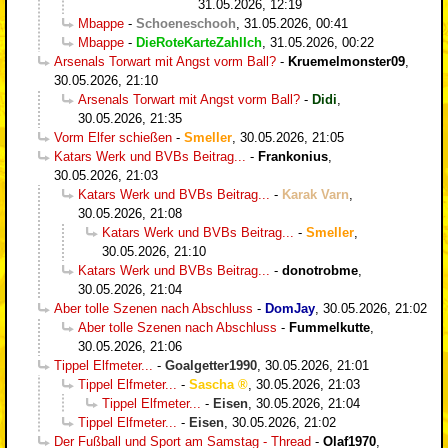
31.05.2026, 12:19
Mbappe
-
Schoeneschooh
,
31.05.2026, 00:41
Mbappe
-
DieRoteKarteZahlIch
,
31.05.2026, 00:22
Arsenals Torwart mit Angst vorm Ball?
-
Kruemelmonster09
,
30.05.2026, 21:10
Arsenals Torwart mit Angst vorm Ball?
-
Didi
,
30.05.2026, 21:35
Vorm Elfer schießen
-
Smeller
,
30.05.2026, 21:05
Katars Werk und BVBs Beitrag...
-
Frankonius
,
30.05.2026, 21:03
Katars Werk und BVBs Beitrag...
-
Karak Varn
,
30.05.2026, 21:08
Katars Werk und BVBs Beitrag...
-
Smeller
,
30.05.2026, 21:10
Katars Werk und BVBs Beitrag...
-
donotrobme
,
30.05.2026, 21:04
Aber tolle Szenen nach Abschluss
-
DomJay
,
30.05.2026, 21:02
Aber tolle Szenen nach Abschluss
-
Fummelkutte
,
30.05.2026, 21:06
Tippel Elfmeter...
-
Goalgetter1990
,
30.05.2026, 21:01
Tippel Elfmeter...
-
Sascha
,
30.05.2026, 21:03
Tippel Elfmeter...
-
Eisen
,
30.05.2026, 21:04
Tippel Elfmeter...
-
Eisen
,
30.05.2026, 21:02
Der Fußball und Sport am Samstag - Thread
-
Olaf1970
,