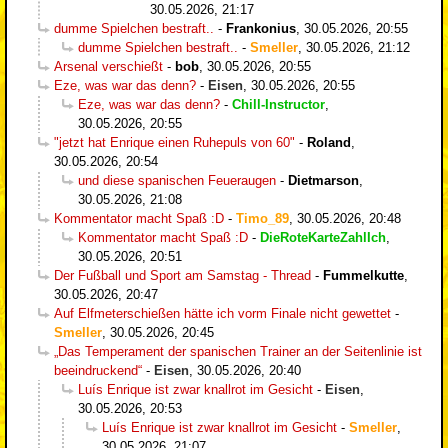
30.05.2026, 21:17
dumme Spielchen bestraft..
-
Frankonius
,
30.05.2026, 20:55
dumme Spielchen bestraft..
-
Smeller
,
30.05.2026, 21:12
Arsenal verschießt
-
bob
,
30.05.2026, 20:55
Eze, was war das denn?
-
Eisen
,
30.05.2026, 20:55
Eze, was war das denn?
-
Chill-Instructor
,
30.05.2026, 20:55
"jetzt hat Enrique einen Ruhepuls von 60"
-
Roland
,
30.05.2026, 20:54
und diese spanischen Feueraugen
-
Dietmarson
,
30.05.2026, 21:08
Kommentator macht Spaß :D
-
Timo_89
,
30.05.2026, 20:48
Kommentator macht Spaß :D
-
DieRoteKarteZahlIch
,
30.05.2026, 20:51
Der Fußball und Sport am Samstag - Thread
-
Fummelkutte
,
30.05.2026, 20:47
Auf Elfmeterschießen hätte ich vorm Finale nicht gewettet
-
Smeller
,
30.05.2026, 20:45
„Das Temperament der spanischen Trainer an der Seitenlinie ist
beeindruckend“
-
Eisen
,
30.05.2026, 20:40
Luís Enrique ist zwar knallrot im Gesicht
-
Eisen
,
30.05.2026, 20:53
Luís Enrique ist zwar knallrot im Gesicht
-
Smeller
,
30.05.2026, 21:07