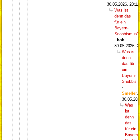
30.05.2026, 20:11
Was ist
denn das
für ein
Bayern-
Snobbismus?
-
bob
,
30.05.2026, 2
Was ist
denn
das für
ein
Bayern-
Snobbism
-
Smeller
,
30.05.202
Was
ist
denn
das
für ein
Bayern-