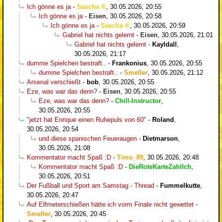
Ich gönne es ja
-
Sascha
,
30.05.2026, 20:55
Ich gönne es ja
-
Eisen
,
30.05.2026, 20:58
Ich gönne es ja
-
Sascha
,
30.05.2026, 20:59
Gabriel hat nichts gelernt
-
Eisen
,
30.05.2026, 21:01
Gabriel hat nichts gelernt
-
Kayldall
,
30.05.2026, 21:17
dumme Spielchen bestraft..
-
Frankonius
,
30.05.2026, 20:55
dumme Spielchen bestraft..
-
Smeller
,
30.05.2026, 21:12
Arsenal verschießt
-
bob
,
30.05.2026, 20:55
Eze, was war das denn?
-
Eisen
,
30.05.2026, 20:55
Eze, was war das denn?
-
Chill-Instructor
,
30.05.2026, 20:55
"jetzt hat Enrique einen Ruhepuls von 60"
-
Roland
,
30.05.2026, 20:54
und diese spanischen Feueraugen
-
Dietmarson
,
30.05.2026, 21:08
Kommentator macht Spaß :D
-
Timo_89
,
30.05.2026, 20:48
Kommentator macht Spaß :D
-
DieRoteKarteZahlIch
,
30.05.2026, 20:51
Der Fußball und Sport am Samstag - Thread
-
Fummelkutte
,
30.05.2026, 20:47
Auf Elfmeterschießen hätte ich vorm Finale nicht gewettet
-
Smeller
,
30.05.2026, 20:45