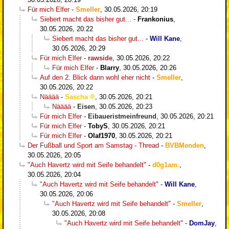
Für mich Elfer
-
Smeller
,
30.05.2026, 20:19
Siebert macht das bisher gut...
-
Frankonius
,
30.05.2026, 20:22
Siebert macht das bisher gut...
-
Will Kane
,
30.05.2026, 20:29
Für mich Elfer
-
rawside
,
30.05.2026, 20:22
Für mich Elfer
-
Blarry
,
30.05.2026, 20:26
Auf den 2. Blick dann wohl eher nicht
-
Smeller
,
30.05.2026, 20:22
Nääää
-
Sascha
,
30.05.2026, 20:21
Nääää
-
Eisen
,
30.05.2026, 20:23
Für mich Elfer
-
Eibaueristmeinfreund
,
30.05.2026, 20:21
Für mich Elfer
-
TobyS
,
30.05.2026, 20:21
Für mich Elfer
-
Olaf1970
,
30.05.2026, 20:21
Der Fußball und Sport am Samstag - Thread
-
BVBMenden
,
30.05.2026, 20:05
"Auch Havertz wird mit Seife behandelt"
-
d0g1am.
,
30.05.2026, 20:04
"Auch Havertz wird mit Seife behandelt"
-
Will Kane
,
30.05.2026, 20:06
"Auch Havertz wird mit Seife behandelt"
-
Smeller
,
30.05.2026, 20:08
"Auch Havertz wird mit Seife behandelt"
-
DomJay
,