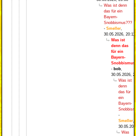
Was ist denn
das für ein
Bayern-
Snobbismus???
-
Smeller
,
30.05.2026, 20:11
Was ist
denn das
für ein
Bayern-
Snobbismus
-
bob
,
30.05.2026, 2
Was ist
denn
das für
ein
Bayern-
Snobbism
-
Smeller
,
30.05.202
Was