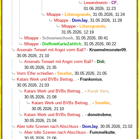
Lewandowski
-
CF
,
01.06.2026, 11:23
Mbappe
-
Liberogrande
,
31.05.2026, 11:24
Mbappe
-
DomJay
,
31.05.2026, 11:28
Mbappe
-
Liberogrande
,
31.05.2026, 12:19
Mbappe
-
Schoeneschooh
,
31.05.2026, 00:41
Mbappe
-
DieRoteKarteZahlIch
,
31.05.2026, 00:22
Arsenals Torwart mit Angst vorm Ball?
-
Kruemelmonster09
,
30.05.2026, 21:10
Arsenals Torwart mit Angst vorm Ball?
-
Didi
,
30.05.2026, 21:35
Vorm Elfer schießen
-
Smeller
,
30.05.2026, 21:05
Katars Werk und BVBs Beitrag...
-
Frankonius
,
30.05.2026, 21:03
Katars Werk und BVBs Beitrag...
-
Karak Varn
,
30.05.2026, 21:08
Katars Werk und BVBs Beitrag...
-
Smeller
,
30.05.2026, 21:10
Katars Werk und BVBs Beitrag...
-
donotrobme
,
30.05.2026, 21:04
Aber tolle Szenen nach Abschluss
-
DomJay
,
30.05.2026, 21:02
Aber tolle Szenen nach Abschluss
-
Fummelkutte
,
30.05.2026, 21:06