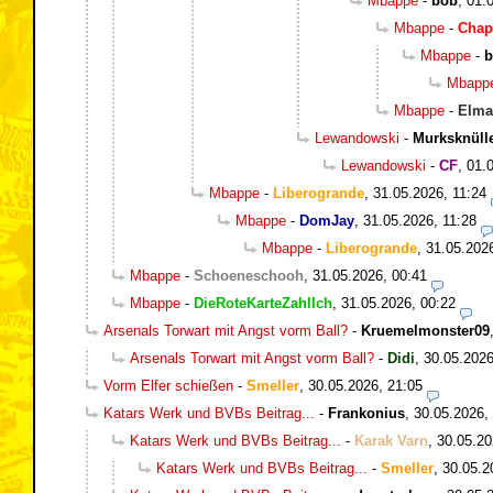
Mbappe
-
bob
,
01.
Mbappe
-
Chap
Mbappe
-
b
Mbapp
Mbappe
-
Elma
Lewandowski
-
Murksknüll
Lewandowski
-
CF
,
01.
Mbappe
-
Liberogrande
,
31.05.2026, 11:24
Mbappe
-
DomJay
,
31.05.2026, 11:28
Mbappe
-
Liberogrande
,
31.05.202
Mbappe
-
Schoeneschooh
,
31.05.2026, 00:41
Mbappe
-
DieRoteKarteZahlIch
,
31.05.2026, 00:22
Arsenals Torwart mit Angst vorm Ball?
-
Kruemelmonster09
Arsenals Torwart mit Angst vorm Ball?
-
Didi
,
30.05.2026
Vorm Elfer schießen
-
Smeller
,
30.05.2026, 21:05
Katars Werk und BVBs Beitrag...
-
Frankonius
,
30.05.2026,
Katars Werk und BVBs Beitrag...
-
Karak Varn
,
30.05.20
Katars Werk und BVBs Beitrag...
-
Smeller
,
30.05.2