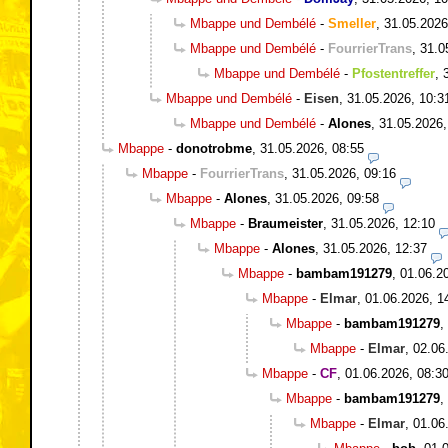
Mbappe und Dembélé
-
Smeller
,
31.05.2026
Mbappe und Dembélé
-
FourrierTrans
,
31.0
Mbappe und Dembélé
-
Pfostentreffer
,
Mbappe und Dembélé
-
Eisen
,
31.05.2026, 10:3
Mbappe und Dembélé
-
Alones
,
31.05.2026,
Mbappe
-
donotrobme
,
31.05.2026, 08:55
Mbappe
-
FourrierTrans
,
31.05.2026, 09:16
Mbappe
-
Alones
,
31.05.2026, 09:58
Mbappe
-
Braumeister
,
31.05.2026, 12:10
Mbappe
-
Alones
,
31.05.2026, 12:37
Mbappe
-
bambam191279
,
01.06.2
Mbappe
-
Elmar
,
01.06.2026, 1
Mbappe
-
bambam191279
,
Mbappe
-
Elmar
,
02.06
Mbappe
-
CF
,
01.06.2026, 08:3
Mbappe
-
bambam191279
,
Mbappe
-
Elmar
,
01.06