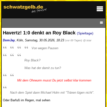
Havertz! 1:0 denkt an Roy Black
(Spieltage)
DomJay
,
Köln
,
Samstag, 30.05.2026, 18:23
(vor 69 Tagen)
@ istar
Von wegen Pausen
Roy Black?
Was hat der damit zu tun?
Mit dem Ohrwurm musst Du jetzt selbst klar kommen
Nach dem Spiel dann Michael Holm mit "Tränen lügen nicht".
Oder Barfuß im Regen, mal sehen