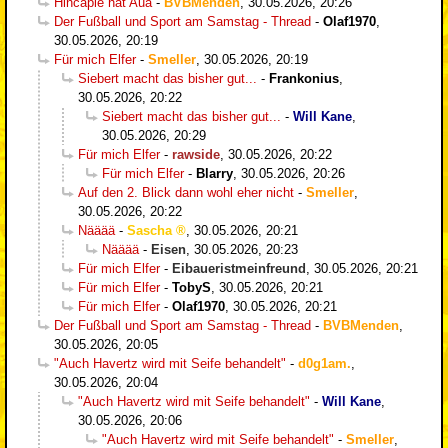
Hincapie hat Aua
-
BVBMenden
,
30.05.2026, 20:26
Der Fußball und Sport am Samstag - Thread
-
Olaf1970
,
30.05.2026, 20:19
Für mich Elfer
-
Smeller
,
30.05.2026, 20:19
Siebert macht das bisher gut...
-
Frankonius
,
30.05.2026, 20:22
Siebert macht das bisher gut...
-
Will Kane
,
30.05.2026, 20:29
Für mich Elfer
-
rawside
,
30.05.2026, 20:22
Für mich Elfer
-
Blarry
,
30.05.2026, 20:26
Auf den 2. Blick dann wohl eher nicht
-
Smeller
,
30.05.2026, 20:22
Nääää
-
Sascha
,
30.05.2026, 20:21
Nääää
-
Eisen
,
30.05.2026, 20:23
Für mich Elfer
-
Eibaueristmeinfreund
,
30.05.2026, 20:21
Für mich Elfer
-
TobyS
,
30.05.2026, 20:21
Für mich Elfer
-
Olaf1970
,
30.05.2026, 20:21
Der Fußball und Sport am Samstag - Thread
-
BVBMenden
,
30.05.2026, 20:05
"Auch Havertz wird mit Seife behandelt"
-
d0g1am.
,
30.05.2026, 20:04
"Auch Havertz wird mit Seife behandelt"
-
Will Kane
,
30.05.2026, 20:06
"Auch Havertz wird mit Seife behandelt"
-
Smeller
,