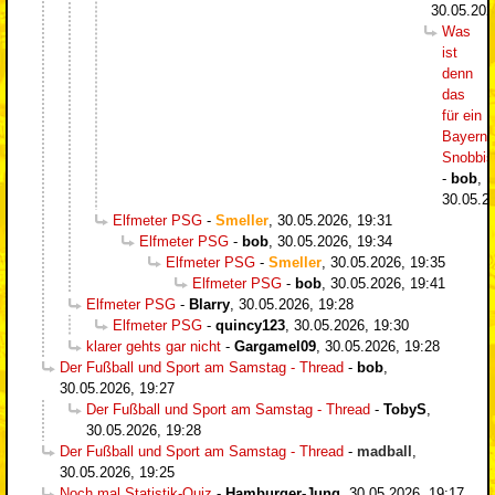
30.05.202
Was
ist
denn
das
für ein
Bayern-
Snobbi
-
bob
,
30.05.2
Elfmeter PSG
-
Smeller
,
30.05.2026, 19:31
Elfmeter PSG
-
bob
,
30.05.2026, 19:34
Elfmeter PSG
-
Smeller
,
30.05.2026, 19:35
Elfmeter PSG
-
bob
,
30.05.2026, 19:41
Elfmeter PSG
-
Blarry
,
30.05.2026, 19:28
Elfmeter PSG
-
quincy123
,
30.05.2026, 19:30
klarer gehts gar nicht
-
Gargamel09
,
30.05.2026, 19:28
Der Fußball und Sport am Samstag - Thread
-
bob
,
30.05.2026, 19:27
Der Fußball und Sport am Samstag - Thread
-
TobyS
,
30.05.2026, 19:28
Der Fußball und Sport am Samstag - Thread
-
madball
,
30.05.2026, 19:25
Noch mal Statistik-Quiz
-
Hamburger-Jung
,
30.05.2026, 19:17