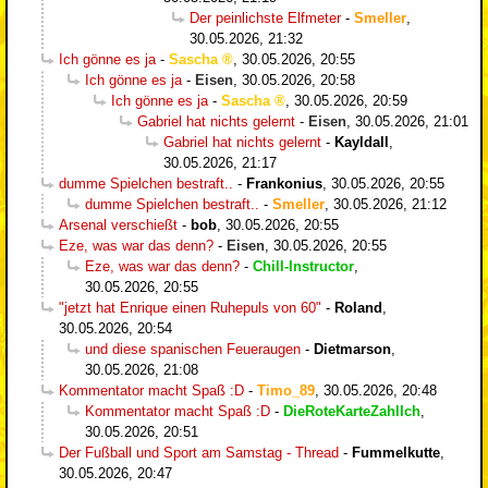
Der peinlichste Elfmeter
-
Smeller
,
30.05.2026, 21:32
Ich gönne es ja
-
Sascha
,
30.05.2026, 20:55
Ich gönne es ja
-
Eisen
,
30.05.2026, 20:58
Ich gönne es ja
-
Sascha
,
30.05.2026, 20:59
Gabriel hat nichts gelernt
-
Eisen
,
30.05.2026, 21:01
Gabriel hat nichts gelernt
-
Kayldall
,
30.05.2026, 21:17
dumme Spielchen bestraft..
-
Frankonius
,
30.05.2026, 20:55
dumme Spielchen bestraft..
-
Smeller
,
30.05.2026, 21:12
Arsenal verschießt
-
bob
,
30.05.2026, 20:55
Eze, was war das denn?
-
Eisen
,
30.05.2026, 20:55
Eze, was war das denn?
-
Chill-Instructor
,
30.05.2026, 20:55
"jetzt hat Enrique einen Ruhepuls von 60"
-
Roland
,
30.05.2026, 20:54
und diese spanischen Feueraugen
-
Dietmarson
,
30.05.2026, 21:08
Kommentator macht Spaß :D
-
Timo_89
,
30.05.2026, 20:48
Kommentator macht Spaß :D
-
DieRoteKarteZahlIch
,
30.05.2026, 20:51
Der Fußball und Sport am Samstag - Thread
-
Fummelkutte
,
30.05.2026, 20:47