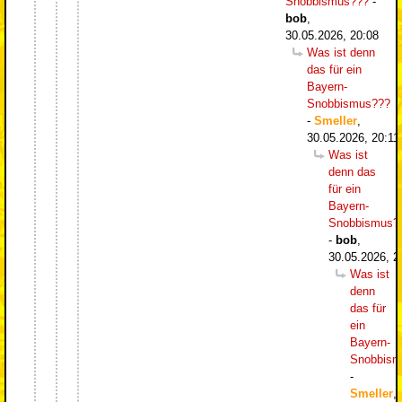
Snobbismus???
-
bob
,
30.05.2026, 20:08
Was ist denn
das für ein
Bayern-
Snobbismus???
-
Smeller
,
30.05.2026, 20:11
Was ist
denn das
für ein
Bayern-
Snobbismus?
-
bob
,
30.05.2026, 2
Was ist
denn
das für
ein
Bayern-
Snobbism
-
Smeller
,