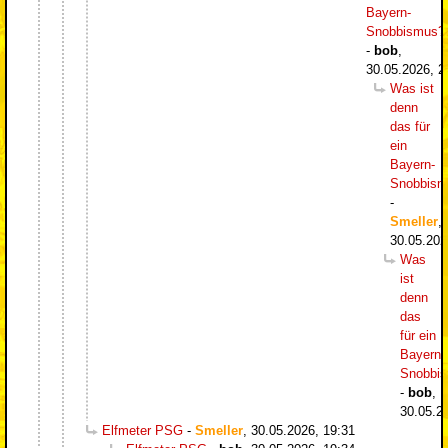
Bayern-
Snobbismus?
-
bob
,
30.05.2026, 2
Was ist
denn
das für
ein
Bayern-
Snobbism
-
Smeller
,
30.05.202
Was
ist
denn
das
für ein
Bayern-
Snobbi
-
bob
,
30.05.2
Elfmeter PSG
-
Smeller
,
30.05.2026, 19:31