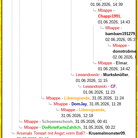
01.06.2026, 14:39
Mbappe
-
Chappi1991
,
01.06.2026, 14:43
Mbappe
-
bambam191279
,
02.06.2026, 05:37
Mbappe
-
donotrobme
,
02.06.2026, 0
Mbappe
-
Elmar
,
01.06.2026, 14:42
Lewandowski
-
Murksknüller
,
01.06.2026, 11:15
Lewandowski
-
CF
,
01.06.2026, 11:23
Mbappe
-
Liberogrande
,
31.05.2026, 11:24
Mbappe
-
DomJay
,
31.05.2026, 11:28
Mbappe
-
Liberogrande
,
31.05.2026, 12:19
Mbappe
-
Schoeneschooh
,
31.05.2026, 00:41
Mbappe
-
DieRoteKarteZahlIch
,
31.05.2026, 00:22
Arsenals Torwart mit Angst vorm Ball?
-
Kruemelmonster09
,