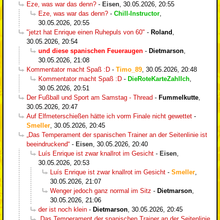
Eze, was war das denn?
-
Eisen
,
30.05.2026, 20:55
Eze, was war das denn?
-
Chill-Instructor
,
30.05.2026, 20:55
"jetzt hat Enrique einen Ruhepuls von 60"
-
Roland
,
30.05.2026, 20:54
und diese spanischen Feueraugen
-
Dietmarson
,
30.05.2026, 21:08
Kommentator macht Spaß :D
-
Timo_89
,
30.05.2026, 20:48
Kommentator macht Spaß :D
-
DieRoteKarteZahlIch
,
30.05.2026, 20:51
Der Fußball und Sport am Samstag - Thread
-
Fummelkutte
,
30.05.2026, 20:47
Auf Elfmeterschießen hätte ich vorm Finale nicht gewettet
-
Smeller
,
30.05.2026, 20:45
„Das Temperament der spanischen Trainer an der Seitenlinie ist
beeindruckend“
-
Eisen
,
30.05.2026, 20:40
Luís Enrique ist zwar knallrot im Gesicht
-
Eisen
,
30.05.2026, 20:53
Luís Enrique ist zwar knallrot im Gesicht
-
Smeller
,
30.05.2026, 21:07
Wenger jedoch ganz normal im Sitz
-
Dietmarson
,
30.05.2026, 21:06
der ist noch klein
-
Dietmarson
,
30.05.2026, 20:45
„Das Temperament der spanischen Trainer an der Seitenlinie