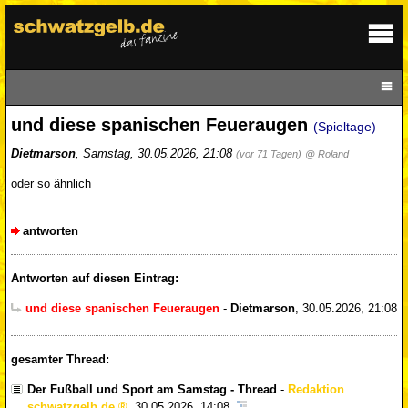
und diese spanischen Feueraugen
(Spieltage)
Dietmarson
,
Samstag, 30.05.2026, 21:08
(vor 71 Tagen)
@ Roland
oder so ähnlich
antworten
Antworten auf diesen Eintrag:
und diese spanischen Feueraugen
-
Dietmarson
,
30.05.2026, 21:08
gesamter Thread:
Der Fußball und Sport am Samstag - Thread
-
Redaktion
schwatzgelb.de
,
30.05.2026, 14:08