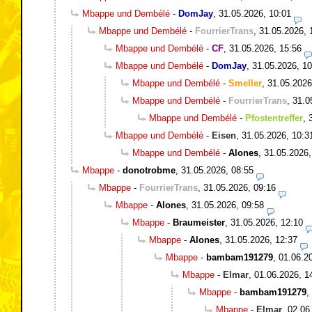
Mbappe und Dembélé
-
DomJay
,
31.05.2026, 10:01
Mbappe und Dembélé
-
FourrierTrans
,
31.05.2026, 
Mbappe und Dembélé
-
CF
,
31.05.2026, 15:56
Mbappe und Dembélé
-
DomJay
,
31.05.2026, 10
Mbappe und Dembélé
-
Smeller
,
31.05.2026
Mbappe und Dembélé
-
FourrierTrans
,
31.0
Mbappe und Dembélé
-
Pfostentreffer
,
Mbappe und Dembélé
-
Eisen
,
31.05.2026, 10:3
Mbappe und Dembélé
-
Alones
,
31.05.2026,
Mbappe
-
donotrobme
,
31.05.2026, 08:55
Mbappe
-
FourrierTrans
,
31.05.2026, 09:16
Mbappe
-
Alones
,
31.05.2026, 09:58
Mbappe
-
Braumeister
,
31.05.2026, 12:10
Mbappe
-
Alones
,
31.05.2026, 12:37
Mbappe
-
bambam191279
,
01.06.2
Mbappe
-
Elmar
,
01.06.2026, 1
Mbappe
-
bambam191279
,
Mbappe
-
Elmar
,
02.06