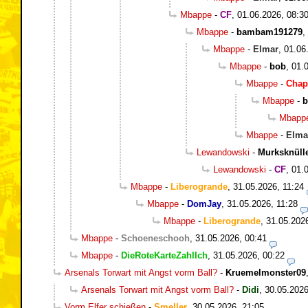
Mbappe
-
CF
,
01.06.2026, 08:3
Mbappe
-
bambam191279
,
Mbappe
-
Elmar
,
01.06
Mbappe
-
bob
,
01.
Mbappe
-
Chap
Mbappe
-
b
Mbapp
Mbappe
-
Elma
Lewandowski
-
Murksknüll
Lewandowski
-
CF
,
01.
Mbappe
-
Liberogrande
,
31.05.2026, 11:24
Mbappe
-
DomJay
,
31.05.2026, 11:28
Mbappe
-
Liberogrande
,
31.05.202
Mbappe
-
Schoeneschooh
,
31.05.2026, 00:41
Mbappe
-
DieRoteKarteZahlIch
,
31.05.2026, 00:22
Arsenals Torwart mit Angst vorm Ball?
-
Kruemelmonster09
Arsenals Torwart mit Angst vorm Ball?
-
Didi
,
30.05.2026
Vorm Elfer schießen
-
Smeller
,
30.05.2026, 21:05