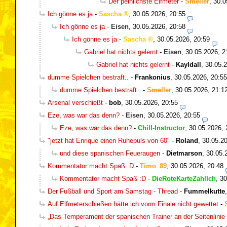
Der peinlichste Elfmeter
-
Smeller
,
30.0
Ich gönne es ja
-
Sascha
,
30.05.2026, 20:55
Ich gönne es ja
-
Eisen
,
30.05.2026, 20:58
Ich gönne es ja
-
Sascha
,
30.05.2026, 20:59
Gabriel hat nichts gelernt
-
Eisen
,
30.05.2026, 2
Gabriel hat nichts gelernt
-
Kayldall
,
30.05.2
dumme Spielchen bestraft..
-
Frankonius
,
30.05.2026, 20:55
dumme Spielchen bestraft..
-
Smeller
,
30.05.2026, 21:1
Arsenal verschießt
-
bob
,
30.05.2026, 20:55
Eze, was war das denn?
-
Eisen
,
30.05.2026, 20:55
Eze, was war das denn?
-
Chill-Instructor
,
30.05.2026, 
"jetzt hat Enrique einen Ruhepuls von 60"
-
Roland
,
30.05.20
und diese spanischen Feueraugen
-
Dietmarson
,
30.05.
Kommentator macht Spaß :D
-
Timo_89
,
30.05.2026, 20:48
Kommentator macht Spaß :D
-
DieRoteKarteZahlIch
,
30
Der Fußball und Sport am Samstag - Thread
-
Fummelkutte
Auf Elfmeterschießen hätte ich vorm Finale nicht gewettet
-
„Das Temperament der spanischen Trainer an der Seitenlinie 