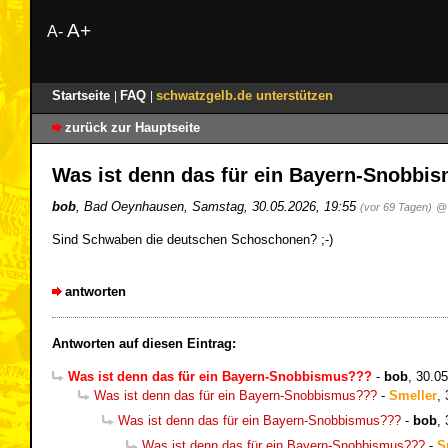
A+
A-
Startseite
FAQ
schwatzgelb.de unterstützen
|
|
zurück zur Hauptseite
Was ist denn das für ein Bayern-Snobb
bob
,
Bad Oeynhausen
,
Samstag, 30.05.2026, 19:55
(vor 69 Tagen)
@ 
Sind Schwaben die deutschen Schoschonen? ;-)
antworten
Antworten auf diesen Eintrag:
Was ist denn das für ein Bayern-Snobbismus???
-
bob
,
30.05
Was ist denn das für ein Bayern-Snobbismus???
-
Smeller
,
Was ist denn das für ein Bayern-Snobbismus???
-
bob
,
Was ist denn das für ein Bayern-Snobbismus???
-
S