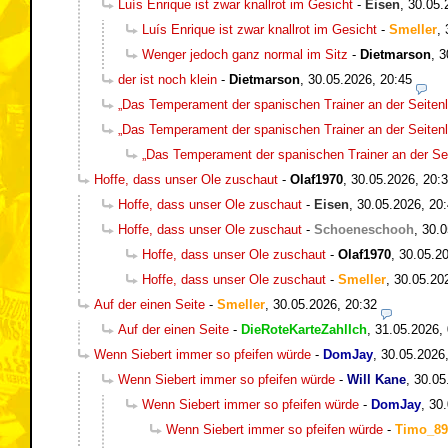
Luís Enrique ist zwar knallrot im Gesicht
-
Eisen
,
30.05.
Luís Enrique ist zwar knallrot im Gesicht
-
Smeller
,
Wenger jedoch ganz normal im Sitz
-
Dietmarson
,
3
der ist noch klein
-
Dietmarson
,
30.05.2026, 20:45
„Das Temperament der spanischen Trainer an der Seitenli
„Das Temperament der spanischen Trainer an der Seitenli
„Das Temperament der spanischen Trainer an der Seit
Hoffe, dass unser Ole zuschaut
-
Olaf1970
,
30.05.2026, 20:
Hoffe, dass unser Ole zuschaut
-
Eisen
,
30.05.2026, 20
Hoffe, dass unser Ole zuschaut
-
Schoeneschooh
,
30.0
Hoffe, dass unser Ole zuschaut
-
Olaf1970
,
30.05.20
Hoffe, dass unser Ole zuschaut
-
Smeller
,
30.05.20
Auf der einen Seite
-
Smeller
,
30.05.2026, 20:32
Auf der einen Seite
-
DieRoteKarteZahlIch
,
31.05.2026,
Wenn Siebert immer so pfeifen würde
-
DomJay
,
30.05.2026
Wenn Siebert immer so pfeifen würde
-
Will Kane
,
30.05
Wenn Siebert immer so pfeifen würde
-
DomJay
,
30.
Wenn Siebert immer so pfeifen würde
-
Timo_89