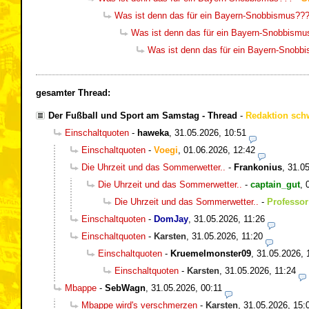
Was ist denn das für ein Bayern-Snobbismus??
Was ist denn das für ein Bayern-Snobbismu
Was ist denn das für ein Bayern-Snobb
gesamter Thread:
Der Fußball und Sport am Samstag - Thread
-
Redaktion sch
Einschaltquoten
-
haweka
,
31.05.2026, 10:51
Einschaltquoten
-
Voegi
,
01.06.2026, 12:42
Die Uhrzeit und das Sommerwetter..
-
Frankonius
,
31.05
Die Uhrzeit und das Sommerwetter..
-
captain_gut
,
Die Uhrzeit und das Sommerwetter..
-
Professor
Einschaltquoten
-
DomJay
,
31.05.2026, 11:26
Einschaltquoten
-
Karsten
,
31.05.2026, 11:20
Einschaltquoten
-
Kruemelmonster09
,
31.05.2026, 
Einschaltquoten
-
Karsten
,
31.05.2026, 11:24
Mbappe
-
SebWagn
,
31.05.2026, 00:11
Mbappe wird's verschmerzen
-
Karsten
,
31.05.2026, 15: