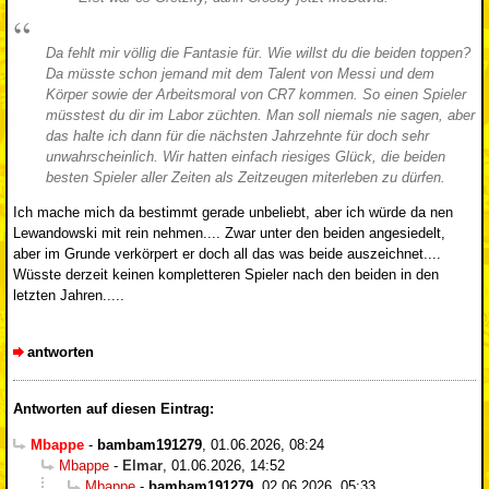
Da fehlt mir völlig die Fantasie für. Wie willst du die beiden toppen?
Da müsste schon jemand mit dem Talent von Messi und dem
Körper sowie der Arbeitsmoral von CR7 kommen. So einen Spieler
müsstest du dir im Labor züchten. Man soll niemals nie sagen, aber
das halte ich dann für die nächsten Jahrzehnte für doch sehr
unwahrscheinlich. Wir hatten einfach riesiges Glück, die beiden
besten Spieler aller Zeiten als Zeitzeugen miterleben zu dürfen.
Ich mache mich da bestimmt gerade unbeliebt, aber ich würde da nen
Lewandowski mit rein nehmen.... Zwar unter den beiden angesiedelt,
aber im Grunde verkörpert er doch all das was beide auszeichnet....
Wüsste derzeit keinen kompletteren Spieler nach den beiden in den
letzten Jahren.....
antworten
Antworten auf diesen Eintrag:
Mbappe
-
bambam191279
,
01.06.2026, 08:24
Mbappe
-
Elmar
,
01.06.2026, 14:52
Mbappe
-
bambam191279
,
02.06.2026, 05:33