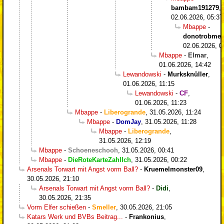
bambam191279
,
02.06.2026, 05:37
Mbappe
-
donotrobme
,
02.06.2026, 0
Mbappe
-
Elmar
,
01.06.2026, 14:42
Lewandowski
-
Murksknüller
,
01.06.2026, 11:15
Lewandowski
-
CF
,
01.06.2026, 11:23
Mbappe
-
Liberogrande
,
31.05.2026, 11:24
Mbappe
-
DomJay
,
31.05.2026, 11:28
Mbappe
-
Liberogrande
,
31.05.2026, 12:19
Mbappe
-
Schoeneschooh
,
31.05.2026, 00:41
Mbappe
-
DieRoteKarteZahlIch
,
31.05.2026, 00:22
Arsenals Torwart mit Angst vorm Ball?
-
Kruemelmonster09
,
30.05.2026, 21:10
Arsenals Torwart mit Angst vorm Ball?
-
Didi
,
30.05.2026, 21:35
Vorm Elfer schießen
-
Smeller
,
30.05.2026, 21:05
Katars Werk und BVBs Beitrag...
-
Frankonius
,