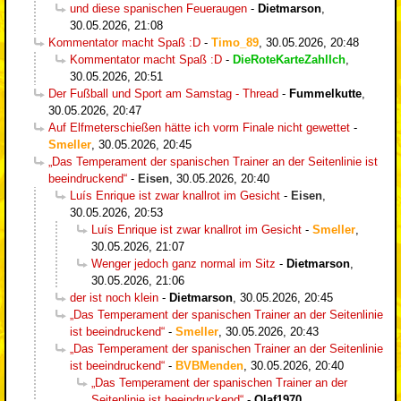
und diese spanischen Feueraugen
-
Dietmarson
,
30.05.2026, 21:08
Kommentator macht Spaß :D
-
Timo_89
,
30.05.2026, 20:48
Kommentator macht Spaß :D
-
DieRoteKarteZahlIch
,
30.05.2026, 20:51
Der Fußball und Sport am Samstag - Thread
-
Fummelkutte
,
30.05.2026, 20:47
Auf Elfmeterschießen hätte ich vorm Finale nicht gewettet
-
Smeller
,
30.05.2026, 20:45
„Das Temperament der spanischen Trainer an der Seitenlinie ist
beeindruckend“
-
Eisen
,
30.05.2026, 20:40
Luís Enrique ist zwar knallrot im Gesicht
-
Eisen
,
30.05.2026, 20:53
Luís Enrique ist zwar knallrot im Gesicht
-
Smeller
,
30.05.2026, 21:07
Wenger jedoch ganz normal im Sitz
-
Dietmarson
,
30.05.2026, 21:06
der ist noch klein
-
Dietmarson
,
30.05.2026, 20:45
„Das Temperament der spanischen Trainer an der Seitenlinie
ist beeindruckend“
-
Smeller
,
30.05.2026, 20:43
„Das Temperament der spanischen Trainer an der Seitenlinie
ist beeindruckend“
-
BVBMenden
,
30.05.2026, 20:40
„Das Temperament der spanischen Trainer an der
Seitenlinie ist beeindruckend“
-
Olaf1970
,