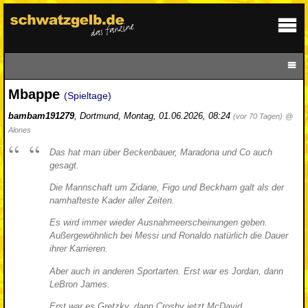
Mbappe
(Spieltage)
bambam191279
,
Dortmund
,
Montag, 01.06.2026, 08:24
(vor 70 Tagen)
@
Alones
Das hat man über Beckenbauer, Maradona und Co auch
gesagt.
Die Mannschaft um Zidane, Figo und Beckham galt als der
namhafteste Kader aller Zeiten.
Es wird immer wieder Ausnahmeerscheinungen geben.
Außergewöhnlich bei Messi und Ronaldo natürlich die Dauer
ihrer Karrieren.
Aber auch in anderen Sportarten. Erst war es Jordan, dann
LeBron James.
Erst war es Gretzky, dann Crosby jetzt McDavid.