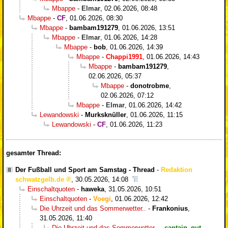
Mbappe
-
Elmar
,
02.06.2026, 08:48
Mbappe
-
CF
,
01.06.2026, 08:30
Mbappe
-
bambam191279
,
01.06.2026, 13:51
Mbappe
-
Elmar
,
01.06.2026, 14:28
Mbappe
-
bob
,
01.06.2026, 14:39
Mbappe
-
Chappi1991
,
01.06.2026, 14:43
Mbappe
-
bambam191279
,
02.06.2026, 05:37
Mbappe
-
donotrobme
,
02.06.2026, 07:12
Mbappe
-
Elmar
,
01.06.2026, 14:42
Lewandowski
-
Murksknüller
,
01.06.2026, 11:15
Lewandowski
-
CF
,
01.06.2026, 11:23
gesamter Thread:
Der Fußball und Sport am Samstag - Thread
-
Redaktion
schwatzgelb.de
,
30.05.2026, 14:08
Einschaltquoten
-
haweka
,
31.05.2026, 10:51
Einschaltquoten
-
Voegi
,
01.06.2026, 12:42
Die Uhrzeit und das Sommerwetter..
-
Frankonius
,
31.05.2026, 11:40
Die Uhrzeit und das Sommerwetter..
-
captain_gut
,