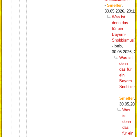
-
Smeller
,
30.05.2026, 20:11
Was ist
denn das
für ein
Bayern-
Snobbismus?
-
bob
,
30.05.2026, 2
Was ist
denn
das für
ein
Bayern-
Snobbism
-
Smeller
,
30.05.202
Was
ist
denn
das
für ein