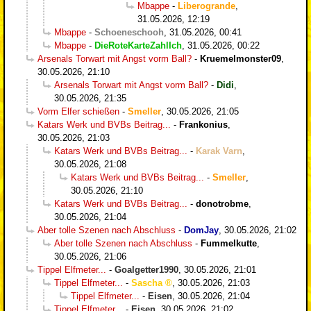
Mbappe
-
Liberogrande
,
31.05.2026, 12:19
Mbappe
-
Schoeneschooh
,
31.05.2026, 00:41
Mbappe
-
DieRoteKarteZahlIch
,
31.05.2026, 00:22
Arsenals Torwart mit Angst vorm Ball?
-
Kruemelmonster09
,
30.05.2026, 21:10
Arsenals Torwart mit Angst vorm Ball?
-
Didi
,
30.05.2026, 21:35
Vorm Elfer schießen
-
Smeller
,
30.05.2026, 21:05
Katars Werk und BVBs Beitrag...
-
Frankonius
,
30.05.2026, 21:03
Katars Werk und BVBs Beitrag...
-
Karak Varn
,
30.05.2026, 21:08
Katars Werk und BVBs Beitrag...
-
Smeller
,
30.05.2026, 21:10
Katars Werk und BVBs Beitrag...
-
donotrobme
,
30.05.2026, 21:04
Aber tolle Szenen nach Abschluss
-
DomJay
,
30.05.2026, 21:02
Aber tolle Szenen nach Abschluss
-
Fummelkutte
,
30.05.2026, 21:06
Tippel Elfmeter...
-
Goalgetter1990
,
30.05.2026, 21:01
Tippel Elfmeter...
-
Sascha
,
30.05.2026, 21:03
Tippel Elfmeter...
-
Eisen
,
30.05.2026, 21:04
Tippel Elfmeter...
-
Eisen
,
30.05.2026, 21:02