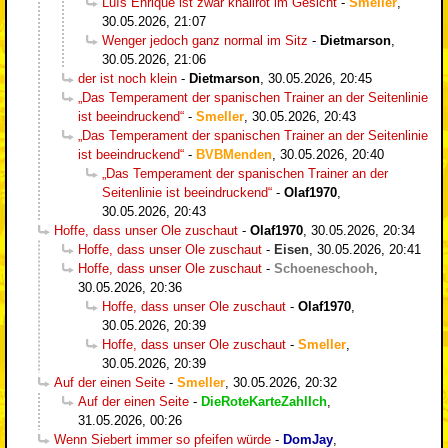
Luís Enrique ist zwar knallrot im Gesicht
-
Smeller
,
30.05.2026, 21:07
Wenger jedoch ganz normal im Sitz
-
Dietmarson
,
30.05.2026, 21:06
der ist noch klein
-
Dietmarson
,
30.05.2026, 20:45
„Das Temperament der spanischen Trainer an der Seitenlinie
ist beeindruckend“
-
Smeller
,
30.05.2026, 20:43
„Das Temperament der spanischen Trainer an der Seitenlinie
ist beeindruckend“
-
BVBMenden
,
30.05.2026, 20:40
„Das Temperament der spanischen Trainer an der
Seitenlinie ist beeindruckend“
-
Olaf1970
,
30.05.2026, 20:43
Hoffe, dass unser Ole zuschaut
-
Olaf1970
,
30.05.2026, 20:34
Hoffe, dass unser Ole zuschaut
-
Eisen
,
30.05.2026, 20:41
Hoffe, dass unser Ole zuschaut
-
Schoeneschooh
,
30.05.2026, 20:36
Hoffe, dass unser Ole zuschaut
-
Olaf1970
,
30.05.2026, 20:39
Hoffe, dass unser Ole zuschaut
-
Smeller
,
30.05.2026, 20:39
Auf der einen Seite
-
Smeller
,
30.05.2026, 20:32
Auf der einen Seite
-
DieRoteKarteZahlIch
,
31.05.2026, 00:26
Wenn Siebert immer so pfeifen würde
-
DomJay
,