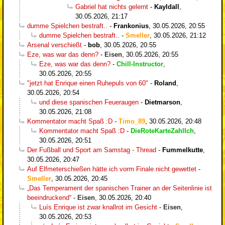
Gabriel hat nichts gelernt
-
Kayldall
,
30.05.2026, 21:17
dumme Spielchen bestraft..
-
Frankonius
,
30.05.2026, 20:55
dumme Spielchen bestraft..
-
Smeller
,
30.05.2026, 21:12
Arsenal verschießt
-
bob
,
30.05.2026, 20:55
Eze, was war das denn?
-
Eisen
,
30.05.2026, 20:55
Eze, was war das denn?
-
Chill-Instructor
,
30.05.2026, 20:55
"jetzt hat Enrique einen Ruhepuls von 60"
-
Roland
,
30.05.2026, 20:54
und diese spanischen Feueraugen
-
Dietmarson
,
30.05.2026, 21:08
Kommentator macht Spaß :D
-
Timo_89
,
30.05.2026, 20:48
Kommentator macht Spaß :D
-
DieRoteKarteZahlIch
,
30.05.2026, 20:51
Der Fußball und Sport am Samstag - Thread
-
Fummelkutte
,
30.05.2026, 20:47
Auf Elfmeterschießen hätte ich vorm Finale nicht gewettet
-
Smeller
,
30.05.2026, 20:45
„Das Temperament der spanischen Trainer an der Seitenlinie ist
beeindruckend“
-
Eisen
,
30.05.2026, 20:40
Luís Enrique ist zwar knallrot im Gesicht
-
Eisen
,
30.05.2026, 20:53