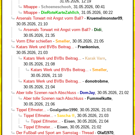
31.05.2026, 12:19
Mbappe
-
Schoeneschooh
,
31.05.2026, 00:41
Mbappe
-
DieRoteKarteZahlIch
,
31.05.2026, 00:22
Arsenals Torwart mit Angst vorm Ball?
-
Kruemelmonster09
,
30.05.2026, 21:10
Arsenals Torwart mit Angst vorm Ball?
-
Didi
,
30.05.2026, 21:35
Vorm Elfer schießen
-
Smeller
,
30.05.2026, 21:05
Katars Werk und BVBs Beitrag...
-
Frankonius
,
30.05.2026, 21:03
Katars Werk und BVBs Beitrag...
-
Karak Varn
,
30.05.2026, 21:08
Katars Werk und BVBs Beitrag...
-
Smeller
,
30.05.2026, 21:10
Katars Werk und BVBs Beitrag...
-
donotrobme
,
30.05.2026, 21:04
Aber tolle Szenen nach Abschluss
-
DomJay
,
30.05.2026, 21:02
Aber tolle Szenen nach Abschluss
-
Fummelkutte
,
30.05.2026, 21:06
Tippel Elfmeter...
-
Goalgetter1990
,
30.05.2026, 21:01
Tippel Elfmeter...
-
Sascha
,
30.05.2026, 21:03
Tippel Elfmeter...
-
Eisen
,
30.05.2026, 21:04
Tippel Elfmeter...
-
Eisen
,
30.05.2026, 21:02
Der Fußball und Sport am Samstag - Thread
-
Olaf1970
,