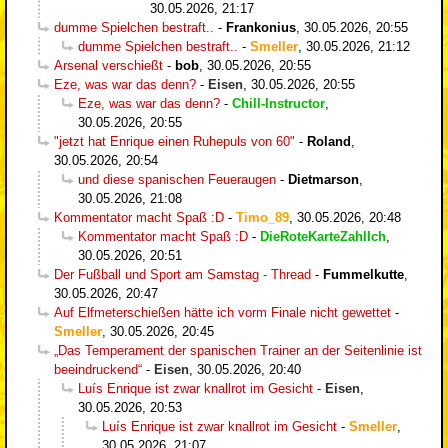
30.05.2026, 21:17
dumme Spielchen bestraft..
-
Frankonius
,
30.05.2026, 20:55
dumme Spielchen bestraft..
-
Smeller
,
30.05.2026, 21:12
Arsenal verschießt
-
bob
,
30.05.2026, 20:55
Eze, was war das denn?
-
Eisen
,
30.05.2026, 20:55
Eze, was war das denn?
-
Chill-Instructor
,
30.05.2026, 20:55
"jetzt hat Enrique einen Ruhepuls von 60"
-
Roland
,
30.05.2026, 20:54
und diese spanischen Feueraugen
-
Dietmarson
,
30.05.2026, 21:08
Kommentator macht Spaß :D
-
Timo_89
,
30.05.2026, 20:48
Kommentator macht Spaß :D
-
DieRoteKarteZahlIch
,
30.05.2026, 20:51
Der Fußball und Sport am Samstag - Thread
-
Fummelkutte
,
30.05.2026, 20:47
Auf Elfmeterschießen hätte ich vorm Finale nicht gewettet
-
Smeller
,
30.05.2026, 20:45
„Das Temperament der spanischen Trainer an der Seitenlinie ist
beeindruckend“
-
Eisen
,
30.05.2026, 20:40
Luís Enrique ist zwar knallrot im Gesicht
-
Eisen
,
30.05.2026, 20:53
Luís Enrique ist zwar knallrot im Gesicht
-
Smeller
,
30.05.2026, 21:07