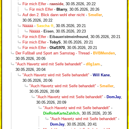
Für mich Elfer
-
rawside
,
30.05.2026, 20:22
Für mich Elfer
-
Blarry
,
30.05.2026, 20:26
Auf den 2. Blick dann wohl eher nicht
-
Smeller
,
30.05.2026, 20:22
Nääää
-
Sascha
,
30.05.2026, 20:21
Nääää
-
Eisen
,
30.05.2026, 20:23
Für mich Elfer
-
Eibaueristmeinfreund
,
30.05.2026, 20:21
Für mich Elfer
-
TobyS
,
30.05.2026, 20:21
Für mich Elfer
-
Olaf1970
,
30.05.2026, 20:21
Der Fußball und Sport am Samstag - Thread
-
BVBMenden
,
30.05.2026, 20:05
"Auch Havertz wird mit Seife behandelt"
-
d0g1am.
,
30.05.2026, 20:04
"Auch Havertz wird mit Seife behandelt"
-
Will Kane
,
30.05.2026, 20:06
"Auch Havertz wird mit Seife behandelt"
-
Smeller
,
30.05.2026, 20:08
"Auch Havertz wird mit Seife behandelt"
-
DomJay
,
30.05.2026, 20:09
"Auch Havertz wird mit Seife behandelt"
-
DieRoteKarteZahlIch
,
30.05.2026, 20:35
"Auch Havertz wird mit Seife behandelt"
-
DomJay
,
30.05.2026, 20:41