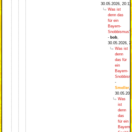
30.05.2026, 20:11
Was ist
denn das
für ein
Bayern-
Snobbismus?
-
bob
,
30.05.2026, 2
Was ist
denn
das für
ein
Bayern-
Snobbism
-
Smeller
,
30.05.202
Was
ist
denn
das
für ein
Bayern-