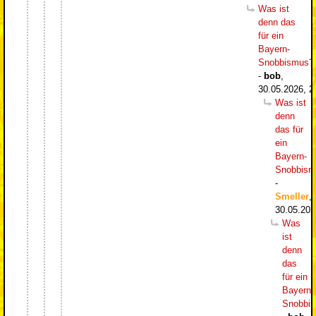
Was ist
denn das
für ein
Bayern-
Snobbismus?
-
bob
,
30.05.2026, 2
Was ist
denn
das für
ein
Bayern-
Snobbism
-
Smeller
,
30.05.202
Was
ist
denn
das
für ein
Bayern-
Snobbi