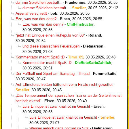
dumme Spielchen bestraft..
-
Frankonius
,
30.05.2026, 20:55
dumme Spielchen bestraft..
-
Smeller
,
30.05.2026, 21:12
Arsenal verschießt
-
bob
,
30.05.2026, 20:55
Eze, was war das denn?
-
Eisen
,
30.05.2026, 20:55
Eze, was war das denn?
-
Chill-Instructor
,
30.05.2026, 20:55
"jetzt hat Enrique einen Ruhepuls von 60"
-
Roland
,
30.05.2026, 20:54
und diese spanischen Feueraugen
-
Dietmarson
,
30.05.2026, 21:08
Kommentator macht Spaß :D
-
Timo_89
,
30.05.2026, 20:48
Kommentator macht Spaß :D
-
DieRoteKarteZahlIch
,
30.05.2026, 20:51
Der Fußball und Sport am Samstag - Thread
-
Fummelkutte
,
30.05.2026, 20:47
Auf Elfmeterschießen hätte ich vorm Finale nicht gewettet
-
Smeller
,
30.05.2026, 20:45
„Das Temperament der spanischen Trainer an der Seitenlinie ist
beeindruckend“
-
Eisen
,
30.05.2026, 20:40
Luís Enrique ist zwar knallrot im Gesicht
-
Eisen
,
30.05.2026, 20:53
Luís Enrique ist zwar knallrot im Gesicht
-
Smeller
,
30.05.2026, 21:07
Wenger jedoch ganz normal im Sitz
-
Dietmarson
,