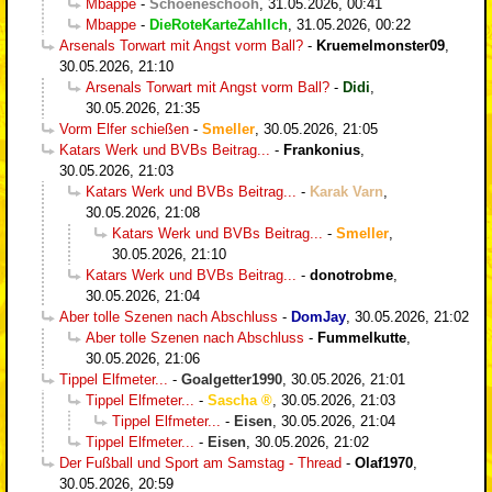
Mbappe
-
Schoeneschooh
,
31.05.2026, 00:41
Mbappe
-
DieRoteKarteZahlIch
,
31.05.2026, 00:22
Arsenals Torwart mit Angst vorm Ball?
-
Kruemelmonster09
,
30.05.2026, 21:10
Arsenals Torwart mit Angst vorm Ball?
-
Didi
,
30.05.2026, 21:35
Vorm Elfer schießen
-
Smeller
,
30.05.2026, 21:05
Katars Werk und BVBs Beitrag...
-
Frankonius
,
30.05.2026, 21:03
Katars Werk und BVBs Beitrag...
-
Karak Varn
,
30.05.2026, 21:08
Katars Werk und BVBs Beitrag...
-
Smeller
,
30.05.2026, 21:10
Katars Werk und BVBs Beitrag...
-
donotrobme
,
30.05.2026, 21:04
Aber tolle Szenen nach Abschluss
-
DomJay
,
30.05.2026, 21:02
Aber tolle Szenen nach Abschluss
-
Fummelkutte
,
30.05.2026, 21:06
Tippel Elfmeter...
-
Goalgetter1990
,
30.05.2026, 21:01
Tippel Elfmeter...
-
Sascha
,
30.05.2026, 21:03
Tippel Elfmeter...
-
Eisen
,
30.05.2026, 21:04
Tippel Elfmeter...
-
Eisen
,
30.05.2026, 21:02
Der Fußball und Sport am Samstag - Thread
-
Olaf1970
,
30.05.2026, 20:59