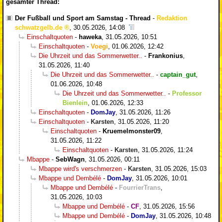
gesamter Thread:
Der Fußball und Sport am Samstag - Thread
-
Redaktion
schwatzgelb.de
,
30.05.2026, 14:08
Einschaltquoten
-
haweka
,
31.05.2026, 10:51
Einschaltquoten
-
Voegi
,
01.06.2026, 12:42
Die Uhrzeit und das Sommerwetter..
-
Frankonius
,
31.05.2026, 11:40
Die Uhrzeit und das Sommerwetter..
-
captain_gut
,
01.06.2026, 10:48
Die Uhrzeit und das Sommerwetter..
-
Professor
Bienlein
,
01.06.2026, 12:33
Einschaltquoten
-
DomJay
,
31.05.2026, 11:26
Einschaltquoten
-
Karsten
,
31.05.2026, 11:20
Einschaltquoten
-
Kruemelmonster09
,
31.05.2026, 11:22
Einschaltquoten
-
Karsten
,
31.05.2026, 11:24
Mbappe
-
SebWagn
,
31.05.2026, 00:11
Mbappe wird's verschmerzen
-
Karsten
,
31.05.2026, 15:03
Mbappe und Dembélé
-
DomJay
,
31.05.2026, 10:01
Mbappe und Dembélé
-
FourrierTrans
,
31.05.2026, 10:03
Mbappe und Dembélé
-
CF
,
31.05.2026, 15:56
Mbappe und Dembélé
-
DomJay
,
31.05.2026, 10:48