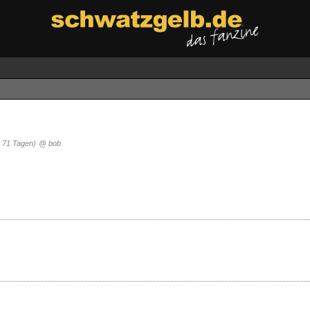
r 71 Tagen)
@ bob