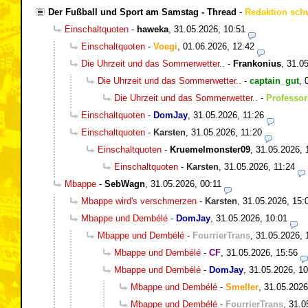
Der Fußball und Sport am Samstag - Thread
-
Redaktion sch
Einschaltquoten
-
haweka
,
31.05.2026, 10:51
Einschaltquoten
-
Voegi
,
01.06.2026, 12:42
Die Uhrzeit und das Sommerwetter..
-
Frankonius
,
31.05
Die Uhrzeit und das Sommerwetter..
-
captain_gut
,
Die Uhrzeit und das Sommerwetter..
-
Professor
Einschaltquoten
-
DomJay
,
31.05.2026, 11:26
Einschaltquoten
-
Karsten
,
31.05.2026, 11:20
Einschaltquoten
-
Kruemelmonster09
,
31.05.2026, 
Einschaltquoten
-
Karsten
,
31.05.2026, 11:24
Mbappe
-
SebWagn
,
31.05.2026, 00:11
Mbappe wird's verschmerzen
-
Karsten
,
31.05.2026, 15:
Mbappe und Dembélé
-
DomJay
,
31.05.2026, 10:01
Mbappe und Dembélé
-
FourrierTrans
,
31.05.2026, 
Mbappe und Dembélé
-
CF
,
31.05.2026, 15:56
Mbappe und Dembélé
-
DomJay
,
31.05.2026, 10
Mbappe und Dembélé
-
Smeller
,
31.05.2026
Mbappe und Dembélé
-
FourrierTrans
,
31.0