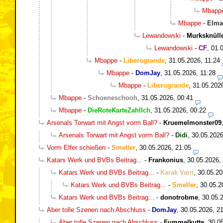
Mbapp
Mbappe
-
Elma
Lewandowski
-
Murksknüll
Lewandowski
-
CF
,
01.
Mbappe
-
Liberogrande
,
31.05.2026, 11:24
Mbappe
-
DomJay
,
31.05.2026, 11:28
Mbappe
-
Liberogrande
,
31.05.202
Mbappe
-
Schoeneschooh
,
31.05.2026, 00:41
Mbappe
-
DieRoteKarteZahlIch
,
31.05.2026, 00:22
Arsenals Torwart mit Angst vorm Ball?
-
Kruemelmonster09
Arsenals Torwart mit Angst vorm Ball?
-
Didi
,
30.05.2026
Vorm Elfer schießen
-
Smeller
,
30.05.2026, 21:05
Katars Werk und BVBs Beitrag...
-
Frankonius
,
30.05.2026,
Katars Werk und BVBs Beitrag...
-
Karak Varn
,
30.05.20
Katars Werk und BVBs Beitrag...
-
Smeller
,
30.05.2
Katars Werk und BVBs Beitrag...
-
donotrobme
,
30.05.
Aber tolle Szenen nach Abschluss
-
DomJay
,
30.05.2026, 2
Aber tolle Szenen nach Abschluss
-
Fummelkutte
,
30.0