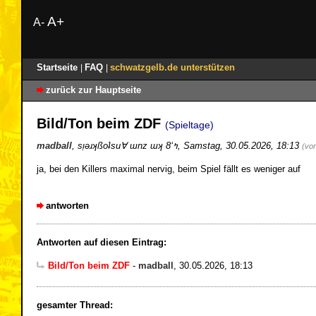
A+
A-
Startseite
FAQ
schwatzgelb.de unterstützen
|
|
zurück zur Hauptseite
Bild/Ton beim ZDF
(Spieltage)
madball
,
sᴉǝɹʞßoʇsu∀ ɯnz ɯʞ 8ʻߤ
,
Samstag, 30.05.2026, 18:13
(vo
ja, bei den Killers maximal nervig, beim Spiel fällt es weniger auf
antworten
Antworten auf diesen Eintrag:
Bild/Ton beim ZDF
-
madball
,
30.05.2026, 18:13
gesamter Thread: