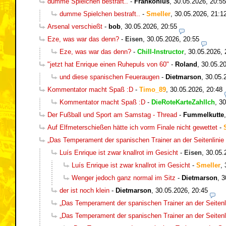
dumme Spielchen bestraft..
-
Frankonius
,
30.05.2026, 20:55
dumme Spielchen bestraft..
-
Smeller
,
30.05.2026, 21:1
Arsenal verschießt
-
bob
,
30.05.2026, 20:55
Eze, was war das denn?
-
Eisen
,
30.05.2026, 20:55
Eze, was war das denn?
-
Chill-Instructor
,
30.05.2026, 
"jetzt hat Enrique einen Ruhepuls von 60"
-
Roland
,
30.05.20
und diese spanischen Feueraugen
-
Dietmarson
,
30.05.
Kommentator macht Spaß :D
-
Timo_89
,
30.05.2026, 20:48
Kommentator macht Spaß :D
-
DieRoteKarteZahlIch
,
30
Der Fußball und Sport am Samstag - Thread
-
Fummelkutte
Auf Elfmeterschießen hätte ich vorm Finale nicht gewettet
-
„Das Temperament der spanischen Trainer an der Seitenlinie 
Luís Enrique ist zwar knallrot im Gesicht
-
Eisen
,
30.05.
Luís Enrique ist zwar knallrot im Gesicht
-
Smeller
,
Wenger jedoch ganz normal im Sitz
-
Dietmarson
,
3
der ist noch klein
-
Dietmarson
,
30.05.2026, 20:45
„Das Temperament der spanischen Trainer an der Seitenli
„Das Temperament der spanischen Trainer an der Seitenli