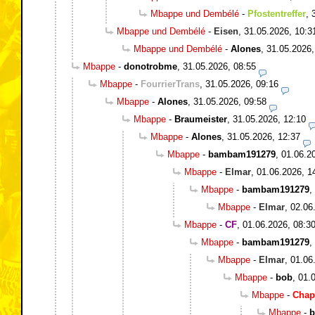
Mbappe und Dembélé
-
Pfostentreffer
,
Mbappe und Dembélé
-
Eisen
,
31.05.2026, 10:3
Mbappe und Dembélé
-
Alones
,
31.05.2026,
Mbappe
-
donotrobme
,
31.05.2026, 08:55
Mbappe
-
FourrierTrans
,
31.05.2026, 09:16
Mbappe
-
Alones
,
31.05.2026, 09:58
Mbappe
-
Braumeister
,
31.05.2026, 12:10
Mbappe
-
Alones
,
31.05.2026, 12:37
Mbappe
-
bambam191279
,
01.06.2
Mbappe
-
Elmar
,
01.06.2026, 1
Mbappe
-
bambam191279
,
Mbappe
-
Elmar
,
02.06
Mbappe
-
CF
,
01.06.2026, 08:3
Mbappe
-
bambam191279
,
Mbappe
-
Elmar
,
01.06
Mbappe
-
bob
,
01.
Mbappe
-
Chap
Mbappe
-
b