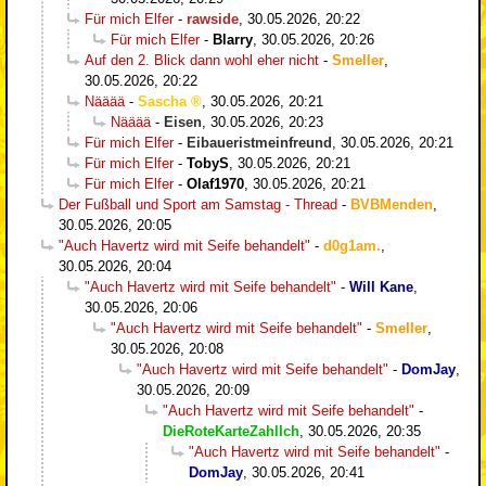
Für mich Elfer
-
rawside
,
30.05.2026, 20:22
Für mich Elfer
-
Blarry
,
30.05.2026, 20:26
Auf den 2. Blick dann wohl eher nicht
-
Smeller
,
30.05.2026, 20:22
Nääää
-
Sascha
,
30.05.2026, 20:21
Nääää
-
Eisen
,
30.05.2026, 20:23
Für mich Elfer
-
Eibaueristmeinfreund
,
30.05.2026, 20:21
Für mich Elfer
-
TobyS
,
30.05.2026, 20:21
Für mich Elfer
-
Olaf1970
,
30.05.2026, 20:21
Der Fußball und Sport am Samstag - Thread
-
BVBMenden
,
30.05.2026, 20:05
"Auch Havertz wird mit Seife behandelt"
-
d0g1am.
,
30.05.2026, 20:04
"Auch Havertz wird mit Seife behandelt"
-
Will Kane
,
30.05.2026, 20:06
"Auch Havertz wird mit Seife behandelt"
-
Smeller
,
30.05.2026, 20:08
"Auch Havertz wird mit Seife behandelt"
-
DomJay
,
30.05.2026, 20:09
"Auch Havertz wird mit Seife behandelt"
-
DieRoteKarteZahlIch
,
30.05.2026, 20:35
"Auch Havertz wird mit Seife behandelt"
-
DomJay
,
30.05.2026, 20:41