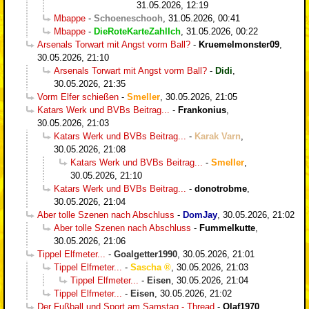
31.05.2026, 12:19
Mbappe
-
Schoeneschooh
,
31.05.2026, 00:41
Mbappe
-
DieRoteKarteZahlIch
,
31.05.2026, 00:22
Arsenals Torwart mit Angst vorm Ball?
-
Kruemelmonster09
,
30.05.2026, 21:10
Arsenals Torwart mit Angst vorm Ball?
-
Didi
,
30.05.2026, 21:35
Vorm Elfer schießen
-
Smeller
,
30.05.2026, 21:05
Katars Werk und BVBs Beitrag...
-
Frankonius
,
30.05.2026, 21:03
Katars Werk und BVBs Beitrag...
-
Karak Varn
,
30.05.2026, 21:08
Katars Werk und BVBs Beitrag...
-
Smeller
,
30.05.2026, 21:10
Katars Werk und BVBs Beitrag...
-
donotrobme
,
30.05.2026, 21:04
Aber tolle Szenen nach Abschluss
-
DomJay
,
30.05.2026, 21:02
Aber tolle Szenen nach Abschluss
-
Fummelkutte
,
30.05.2026, 21:06
Tippel Elfmeter...
-
Goalgetter1990
,
30.05.2026, 21:01
Tippel Elfmeter...
-
Sascha
,
30.05.2026, 21:03
Tippel Elfmeter...
-
Eisen
,
30.05.2026, 21:04
Tippel Elfmeter...
-
Eisen
,
30.05.2026, 21:02
Der Fußball und Sport am Samstag - Thread
-
Olaf1970
,