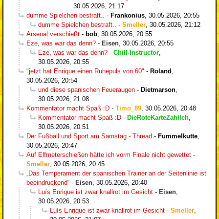
30.05.2026, 21:17
dumme Spielchen bestraft..
-
Frankonius
,
30.05.2026, 20:55
dumme Spielchen bestraft..
-
Smeller
,
30.05.2026, 21:12
Arsenal verschießt
-
bob
,
30.05.2026, 20:55
Eze, was war das denn?
-
Eisen
,
30.05.2026, 20:55
Eze, was war das denn?
-
Chill-Instructor
,
30.05.2026, 20:55
"jetzt hat Enrique einen Ruhepuls von 60"
-
Roland
,
30.05.2026, 20:54
und diese spanischen Feueraugen
-
Dietmarson
,
30.05.2026, 21:08
Kommentator macht Spaß :D
-
Timo_89
,
30.05.2026, 20:48
Kommentator macht Spaß :D
-
DieRoteKarteZahlIch
,
30.05.2026, 20:51
Der Fußball und Sport am Samstag - Thread
-
Fummelkutte
,
30.05.2026, 20:47
Auf Elfmeterschießen hätte ich vorm Finale nicht gewettet
-
Smeller
,
30.05.2026, 20:45
„Das Temperament der spanischen Trainer an der Seitenlinie ist
beeindruckend“
-
Eisen
,
30.05.2026, 20:40
Luís Enrique ist zwar knallrot im Gesicht
-
Eisen
,
30.05.2026, 20:53
Luís Enrique ist zwar knallrot im Gesicht
-
Smeller
,