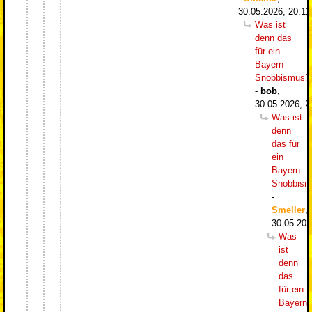
30.05.2026, 20:11
Was ist
denn das
für ein
Bayern-
Snobbismus?
-
bob
,
30.05.2026, 2
Was ist
denn
das für
ein
Bayern-
Snobbism
-
Smeller
,
30.05.202
Was
ist
denn
das
für ein
Bayern-