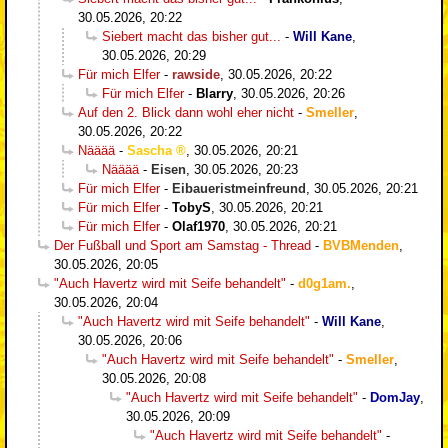
30.05.2026, 20:22
Siebert macht das bisher gut...
-
Will Kane
,
30.05.2026, 20:29
Für mich Elfer
-
rawside
,
30.05.2026, 20:22
Für mich Elfer
-
Blarry
,
30.05.2026, 20:26
Auf den 2. Blick dann wohl eher nicht
-
Smeller
,
30.05.2026, 20:22
Nääää
-
Sascha
,
30.05.2026, 20:21
Nääää
-
Eisen
,
30.05.2026, 20:23
Für mich Elfer
-
Eibaueristmeinfreund
,
30.05.2026, 20:21
Für mich Elfer
-
TobyS
,
30.05.2026, 20:21
Für mich Elfer
-
Olaf1970
,
30.05.2026, 20:21
Der Fußball und Sport am Samstag - Thread
-
BVBMenden
,
30.05.2026, 20:05
"Auch Havertz wird mit Seife behandelt"
-
d0g1am.
,
30.05.2026, 20:04
"Auch Havertz wird mit Seife behandelt"
-
Will Kane
,
30.05.2026, 20:06
"Auch Havertz wird mit Seife behandelt"
-
Smeller
,
30.05.2026, 20:08
"Auch Havertz wird mit Seife behandelt"
-
DomJay
,
30.05.2026, 20:09
"Auch Havertz wird mit Seife behandelt"
-