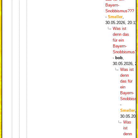
Bayern-
Snobbismus???
-
Smeller
,
30.05.2026, 20:11
Was ist
denn das
für ein
Bayern-
Snobbismus?
-
bob
,
30.05.2026, 2
Was ist
denn
das für
ein
Bayern-
Snobbism
-
Smeller
,
30.05.202
Was
ist
denn