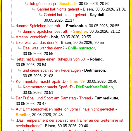
Ich gönne es ja
-
Sascha
,
30.05.2026, 20:59
Gabriel hat nichts gelernt
-
Eisen
,
30.05.2026, 21:01
Gabriel hat nichts gelernt
-
Kayldall
,
30.05.2026, 21:17
dumme Spielchen bestraft..
-
Frankonius
,
30.05.2026, 20:55
dumme Spielchen bestraft..
-
Smeller
,
30.05.2026, 21:12
Arsenal verschießt
-
bob
,
30.05.2026, 20:55
Eze, was war das denn?
-
Eisen
,
30.05.2026, 20:55
Eze, was war das denn?
-
Chill-Instructor
,
30.05.2026, 20:55
"jetzt hat Enrique einen Ruhepuls von 60"
-
Roland
,
30.05.2026, 20:54
und diese spanischen Feueraugen
-
Dietmarson
,
30.05.2026, 21:08
Kommentator macht Spaß :D
-
Timo_89
,
30.05.2026, 20:48
Kommentator macht Spaß :D
-
DieRoteKarteZahlIch
,
30.05.2026, 20:51
Der Fußball und Sport am Samstag - Thread
-
Fummelkutte
,
30.05.2026, 20:47
Auf Elfmeterschießen hätte ich vorm Finale nicht gewettet
-
Smeller
,
30.05.2026, 20:45
„Das Temperament der spanischen Trainer an der Seitenlinie ist
beeindruckend“
-
Eisen
,
30.05.2026, 20:40