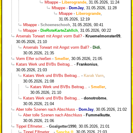
Mbappe
-
Liberogrande
,
31.05.2026, 11:24
Mbappe
-
DomJay
,
31.05.2026, 11:28
Mbappe
-
Liberogrande
,
31.05.2026, 12:19
Mbappe
-
Schoeneschooh
,
31.05.2026, 00:41
Mbappe
-
DieRoteKarteZahlIch
,
31.05.2026, 00:22
Arsenals Torwart mit Angst vorm Ball?
-
Kruemelmonster09
,
30.05.2026, 21:10
Arsenals Torwart mit Angst vorm Ball?
-
Didi
,
30.05.2026, 21:35
Vorm Elfer schießen
-
Smeller
,
30.05.2026, 21:05
Katars Werk und BVBs Beitrag...
-
Frankonius
,
30.05.2026, 21:03
Katars Werk und BVBs Beitrag...
-
Karak Varn
,
30.05.2026, 21:08
Katars Werk und BVBs Beitrag...
-
Smeller
,
30.05.2026, 21:10
Katars Werk und BVBs Beitrag...
-
donotrobme
,
30.05.2026, 21:04
Aber tolle Szenen nach Abschluss
-
DomJay
,
30.05.2026, 21:02
Aber tolle Szenen nach Abschluss
-
Fummelkutte
,
30.05.2026, 21:06
Tippel Elfmeter...
-
Goalgetter1990
,
30.05.2026, 21:01
Tippel Elfmeter...
-
Sascha
,
30.05.2026, 21:03