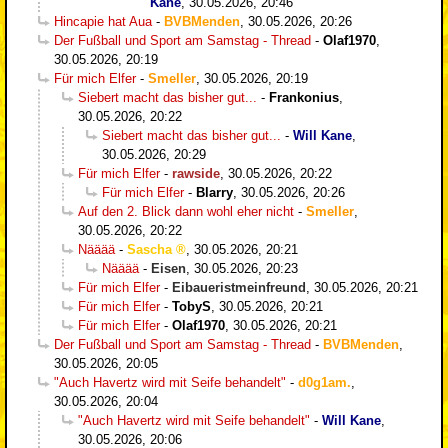
Kane
,
30.05.2026, 20:46
Hincapie hat Aua
-
BVBMenden
,
30.05.2026, 20:26
Der Fußball und Sport am Samstag - Thread
-
Olaf1970
,
30.05.2026, 20:19
Für mich Elfer
-
Smeller
,
30.05.2026, 20:19
Siebert macht das bisher gut...
-
Frankonius
,
30.05.2026, 20:22
Siebert macht das bisher gut...
-
Will Kane
,
30.05.2026, 20:29
Für mich Elfer
-
rawside
,
30.05.2026, 20:22
Für mich Elfer
-
Blarry
,
30.05.2026, 20:26
Auf den 2. Blick dann wohl eher nicht
-
Smeller
,
30.05.2026, 20:22
Nääää
-
Sascha
,
30.05.2026, 20:21
Nääää
-
Eisen
,
30.05.2026, 20:23
Für mich Elfer
-
Eibaueristmeinfreund
,
30.05.2026, 20:21
Für mich Elfer
-
TobyS
,
30.05.2026, 20:21
Für mich Elfer
-
Olaf1970
,
30.05.2026, 20:21
Der Fußball und Sport am Samstag - Thread
-
BVBMenden
,
30.05.2026, 20:05
"Auch Havertz wird mit Seife behandelt"
-
d0g1am.
,
30.05.2026, 20:04
"Auch Havertz wird mit Seife behandelt"
-
Will Kane
,
30.05.2026, 20:06