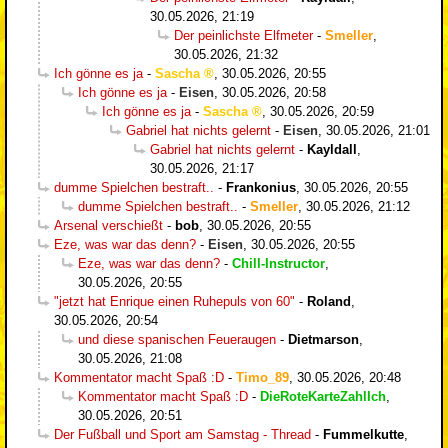
30.05.2026, 21:19
Der peinlichste Elfmeter
-
Smeller
,
30.05.2026, 21:32
Ich gönne es ja
-
Sascha
,
30.05.2026, 20:55
Ich gönne es ja
-
Eisen
,
30.05.2026, 20:58
Ich gönne es ja
-
Sascha
,
30.05.2026, 20:59
Gabriel hat nichts gelernt
-
Eisen
,
30.05.2026, 21:01
Gabriel hat nichts gelernt
-
Kayldall
,
30.05.2026, 21:17
dumme Spielchen bestraft..
-
Frankonius
,
30.05.2026, 20:55
dumme Spielchen bestraft..
-
Smeller
,
30.05.2026, 21:12
Arsenal verschießt
-
bob
,
30.05.2026, 20:55
Eze, was war das denn?
-
Eisen
,
30.05.2026, 20:55
Eze, was war das denn?
-
Chill-Instructor
,
30.05.2026, 20:55
"jetzt hat Enrique einen Ruhepuls von 60"
-
Roland
,
30.05.2026, 20:54
und diese spanischen Feueraugen
-
Dietmarson
,
30.05.2026, 21:08
Kommentator macht Spaß :D
-
Timo_89
,
30.05.2026, 20:48
Kommentator macht Spaß :D
-
DieRoteKarteZahlIch
,
30.05.2026, 20:51
Der Fußball und Sport am Samstag - Thread
-
Fummelkutte
,