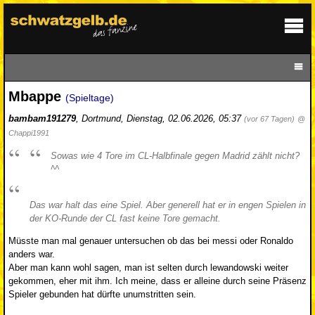
Mbappe
(Spieltage)
bambam191279
,
Dortmund
,
Dienstag, 02.06.2026, 05:37
(vor 67 Tagen)
@
Chappi1991
Sowas wie 4 Tore im CL-Halbfinale gegen Madrid zählt nicht?
^^
Das war halt das eine Spiel. Aber generell hat er in engen Spielen in
der KO-Runde der CL fast keine Tore gemacht.
Müsste man mal genauer untersuchen ob das bei messi oder Ronaldo
anders war.
Aber man kann wohl sagen, man ist selten durch lewandowski weiter
gekommen, eher mit ihm. Ich meine, dass er alleine durch seine Präsenz
Spieler gebunden hat dürfte unumstritten sein.