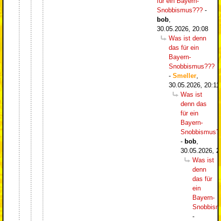
für ein Bayern-
Snobbismus???
-
bob
,
30.05.2026, 20:08
Was ist denn
das für ein
Bayern-
Snobbismus???
-
Smeller
,
30.05.2026, 20:11
Was ist
denn das
für ein
Bayern-
Snobbismus?
-
bob
,
30.05.2026, 2
Was ist
denn
das für
ein
Bayern-
Snobbism
-