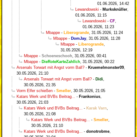
01.06.2026, 14:42
Lewandowski
-
Murksknüller
,
01.06.2026, 11:15
Lewandowski
-
CF
,
01.06.2026, 11:23
Mbappe
-
Liberogrande
,
31.05.2026, 11:24
Mbappe
-
DomJay
,
31.05.2026, 11:28
Mbappe
-
Liberogrande
,
31.05.2026, 12:19
Mbappe
-
Schoeneschooh
,
31.05.2026, 00:41
Mbappe
-
DieRoteKarteZahlIch
,
31.05.2026, 00:22
Arsenals Torwart mit Angst vorm Ball?
-
Kruemelmonster09
,
30.05.2026, 21:10
Arsenals Torwart mit Angst vorm Ball?
-
Didi
,
30.05.2026, 21:35
Vorm Elfer schießen
-
Smeller
,
30.05.2026, 21:05
Katars Werk und BVBs Beitrag...
-
Frankonius
,
30.05.2026, 21:03
Katars Werk und BVBs Beitrag...
-
Karak Varn
,
30.05.2026, 21:08
Katars Werk und BVBs Beitrag...
-
Smeller
,
30.05.2026, 21:10
Katars Werk und BVBs Beitrag...
-
donotrobme
,