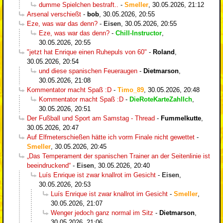
dumme Spielchen bestraft..
-
Smeller
,
30.05.2026, 21:12
Arsenal verschießt
-
bob
,
30.05.2026, 20:55
Eze, was war das denn?
-
Eisen
,
30.05.2026, 20:55
Eze, was war das denn?
-
Chill-Instructor
,
30.05.2026, 20:55
"jetzt hat Enrique einen Ruhepuls von 60"
-
Roland
,
30.05.2026, 20:54
und diese spanischen Feueraugen
-
Dietmarson
,
30.05.2026, 21:08
Kommentator macht Spaß :D
-
Timo_89
,
30.05.2026, 20:48
Kommentator macht Spaß :D
-
DieRoteKarteZahlIch
,
30.05.2026, 20:51
Der Fußball und Sport am Samstag - Thread
-
Fummelkutte
,
30.05.2026, 20:47
Auf Elfmeterschießen hätte ich vorm Finale nicht gewettet
-
Smeller
,
30.05.2026, 20:45
„Das Temperament der spanischen Trainer an der Seitenlinie ist
beeindruckend“
-
Eisen
,
30.05.2026, 20:40
Luís Enrique ist zwar knallrot im Gesicht
-
Eisen
,
30.05.2026, 20:53
Luís Enrique ist zwar knallrot im Gesicht
-
Smeller
,
30.05.2026, 21:07
Wenger jedoch ganz normal im Sitz
-
Dietmarson
,
30.05.2026, 21:06