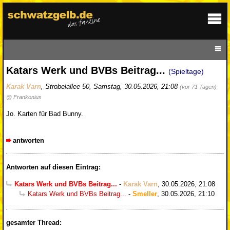
Katars Werk und BVBs Beitrag...
(Spieltage)
Karak Varn
,
Strobelallee 50
,
Samstag, 30.05.2026, 21:08
(vor 71 Tagen)
@ Frankonius
Jo. Karten für Bad Bunny.
antworten
Antworten auf diesen Eintrag:
Katars Werk und BVBs Beitrag...
-
Karak Varn
,
30.05.2026, 21:08
Katars Werk und BVBs Beitrag...
-
Smeller
,
30.05.2026, 21:10
gesamter Thread: