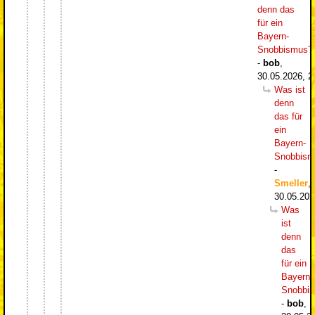
denn das
für ein
Bayern-
Snobbismus?
-
bob
,
30.05.2026, 2
Was ist
denn
das für
ein
Bayern-
Snobbism
-
Smeller
,
30.05.202
Was
ist
denn
das
für ein
Bayern-
Snobbi
-
bob
,