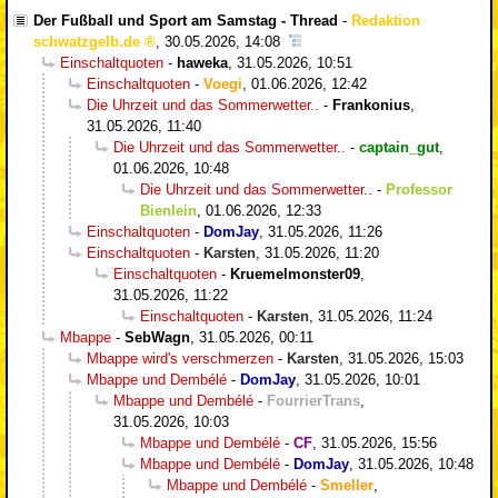
Der Fußball und Sport am Samstag - Thread
-
Redaktion
schwatzgelb.de
,
30.05.2026, 14:08
Einschaltquoten
-
haweka
,
31.05.2026, 10:51
Einschaltquoten
-
Voegi
,
01.06.2026, 12:42
Die Uhrzeit und das Sommerwetter..
-
Frankonius
,
31.05.2026, 11:40
Die Uhrzeit und das Sommerwetter..
-
captain_gut
,
01.06.2026, 10:48
Die Uhrzeit und das Sommerwetter..
-
Professor
Bienlein
,
01.06.2026, 12:33
Einschaltquoten
-
DomJay
,
31.05.2026, 11:26
Einschaltquoten
-
Karsten
,
31.05.2026, 11:20
Einschaltquoten
-
Kruemelmonster09
,
31.05.2026, 11:22
Einschaltquoten
-
Karsten
,
31.05.2026, 11:24
Mbappe
-
SebWagn
,
31.05.2026, 00:11
Mbappe wird's verschmerzen
-
Karsten
,
31.05.2026, 15:03
Mbappe und Dembélé
-
DomJay
,
31.05.2026, 10:01
Mbappe und Dembélé
-
FourrierTrans
,
31.05.2026, 10:03
Mbappe und Dembélé
-
CF
,
31.05.2026, 15:56
Mbappe und Dembélé
-
DomJay
,
31.05.2026, 10:48
Mbappe und Dembélé
-
Smeller
,