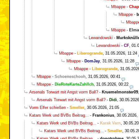
Mbappe
-
Chap
Mbappe
-
b
Mbapp
Mbappe
-
Elma
Lewandowski
-
Murksknüll
Lewandowski
-
CF
,
01.
Mbappe
-
Liberogrande
,
31.05.2026, 11:24
Mbappe
-
DomJay
,
31.05.2026, 11:28
Mbappe
-
Liberogrande
,
31.05.202
Mbappe
-
Schoeneschooh
,
31.05.2026, 00:41
Mbappe
-
DieRoteKarteZahlIch
,
31.05.2026, 00:22
Arsenals Torwart mit Angst vorm Ball?
-
Kruemelmonster09
Arsenals Torwart mit Angst vorm Ball?
-
Didi
,
30.05.2026
Vorm Elfer schießen
-
Smeller
,
30.05.2026, 21:05
Katars Werk und BVBs Beitrag...
-
Frankonius
,
30.05.2026,
Katars Werk und BVBs Beitrag...
-
Karak Varn
,
30.05.20
Katars Werk und BVBs Beitrag...
-
Smeller
,
30.05.2
Katars Werk und BVBs Beitrag...
-
donotrobme
,
30.05.