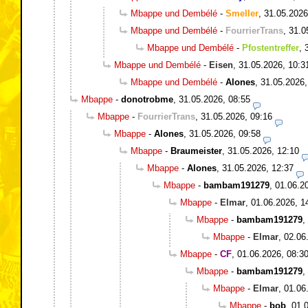
Mbappe und Dembélé
-
Smeller
,
31.05.2026
Mbappe und Dembélé
-
FourrierTrans
,
31.0
Mbappe und Dembélé
-
Pfostentreffer
,
Mbappe und Dembélé
-
Eisen
,
31.05.2026, 10:3
Mbappe und Dembélé
-
Alones
,
31.05.2026,
Mbappe
-
donotrobme
,
31.05.2026, 08:55
Mbappe
-
FourrierTrans
,
31.05.2026, 09:16
Mbappe
-
Alones
,
31.05.2026, 09:58
Mbappe
-
Braumeister
,
31.05.2026, 12:10
Mbappe
-
Alones
,
31.05.2026, 12:37
Mbappe
-
bambam191279
,
01.06.2
Mbappe
-
Elmar
,
01.06.2026, 1
Mbappe
-
bambam191279
,
Mbappe
-
Elmar
,
02.06
Mbappe
-
CF
,
01.06.2026, 08:3
Mbappe
-
bambam191279
,
Mbappe
-
Elmar
,
01.06
Mbappe
-
bob
,
01.