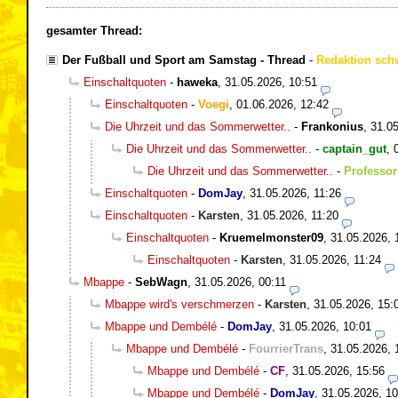
gesamter Thread:
Der Fußball und Sport am Samstag - Thread
-
Redaktion sch
Einschaltquoten
-
haweka
,
31.05.2026, 10:51
Einschaltquoten
-
Voegi
,
01.06.2026, 12:42
Die Uhrzeit und das Sommerwetter..
-
Frankonius
,
31.05
Die Uhrzeit und das Sommerwetter..
-
captain_gut
,
Die Uhrzeit und das Sommerwetter..
-
Professor
Einschaltquoten
-
DomJay
,
31.05.2026, 11:26
Einschaltquoten
-
Karsten
,
31.05.2026, 11:20
Einschaltquoten
-
Kruemelmonster09
,
31.05.2026, 
Einschaltquoten
-
Karsten
,
31.05.2026, 11:24
Mbappe
-
SebWagn
,
31.05.2026, 00:11
Mbappe wird's verschmerzen
-
Karsten
,
31.05.2026, 15:
Mbappe und Dembélé
-
DomJay
,
31.05.2026, 10:01
Mbappe und Dembélé
-
FourrierTrans
,
31.05.2026, 
Mbappe und Dembélé
-
CF
,
31.05.2026, 15:56
Mbappe und Dembélé
-
DomJay
,
31.05.2026, 10