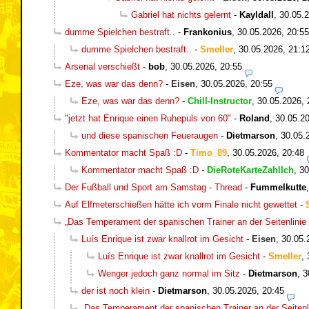
Gabriel hat nichts gelernt
-
Kayldall
,
30.05.2
dumme Spielchen bestraft..
-
Frankonius
,
30.05.2026, 20:55
dumme Spielchen bestraft..
-
Smeller
,
30.05.2026, 21:1
Arsenal verschießt
-
bob
,
30.05.2026, 20:55
Eze, was war das denn?
-
Eisen
,
30.05.2026, 20:55
Eze, was war das denn?
-
Chill-Instructor
,
30.05.2026, 
"jetzt hat Enrique einen Ruhepuls von 60"
-
Roland
,
30.05.20
und diese spanischen Feueraugen
-
Dietmarson
,
30.05.
Kommentator macht Spaß :D
-
Timo_89
,
30.05.2026, 20:48
Kommentator macht Spaß :D
-
DieRoteKarteZahlIch
,
30
Der Fußball und Sport am Samstag - Thread
-
Fummelkutte
Auf Elfmeterschießen hätte ich vorm Finale nicht gewettet
-
„Das Temperament der spanischen Trainer an der Seitenlinie 
Luís Enrique ist zwar knallrot im Gesicht
-
Eisen
,
30.05.
Luís Enrique ist zwar knallrot im Gesicht
-
Smeller
,
Wenger jedoch ganz normal im Sitz
-
Dietmarson
,
3
der ist noch klein
-
Dietmarson
,
30.05.2026, 20:45
„Das Temperament der spanischen Trainer an der Seitenli