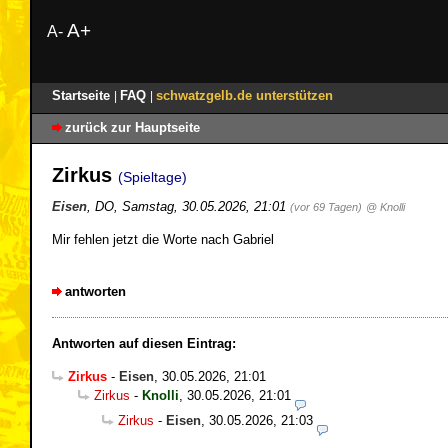
A+
A-
Startseite
FAQ
schwatzgelb.de unterstützen
|
|
zurück zur Hauptseite
Zirkus
(Spieltage)
Eisen
,
DO
,
Samstag, 30.05.2026, 21:01
(vor 69 Tagen)
@ Knolli
Mir fehlen jetzt die Worte nach Gabriel
antworten
Antworten auf diesen Eintrag:
Zirkus
-
Eisen
,
30.05.2026, 21:01
Zirkus
-
Knolli
,
30.05.2026, 21:01
Zirkus
-
Eisen
,
30.05.2026, 21:03