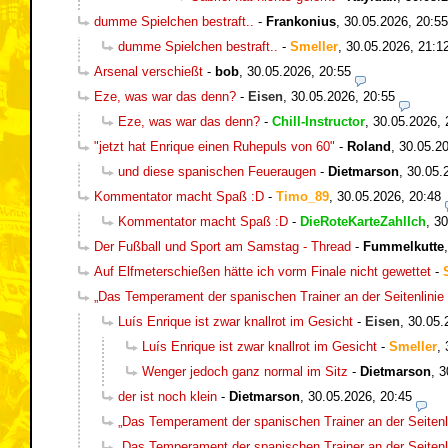
dumme Spielchen bestraft..
-
Frankonius
,
30.05.2026, 20:55
dumme Spielchen bestraft..
-
Smeller
,
30.05.2026, 21:1
Arsenal verschießt
-
bob
,
30.05.2026, 20:55
Eze, was war das denn?
-
Eisen
,
30.05.2026, 20:55
Eze, was war das denn?
-
Chill-Instructor
,
30.05.2026, 
"jetzt hat Enrique einen Ruhepuls von 60"
-
Roland
,
30.05.20
und diese spanischen Feueraugen
-
Dietmarson
,
30.05.
Kommentator macht Spaß :D
-
Timo_89
,
30.05.2026, 20:48
Kommentator macht Spaß :D
-
DieRoteKarteZahlIch
,
30
Der Fußball und Sport am Samstag - Thread
-
Fummelkutte
Auf Elfmeterschießen hätte ich vorm Finale nicht gewettet
-
„Das Temperament der spanischen Trainer an der Seitenlinie 
Luís Enrique ist zwar knallrot im Gesicht
-
Eisen
,
30.05.
Luís Enrique ist zwar knallrot im Gesicht
-
Smeller
,
Wenger jedoch ganz normal im Sitz
-
Dietmarson
,
3
der ist noch klein
-
Dietmarson
,
30.05.2026, 20:45
„Das Temperament der spanischen Trainer an der Seitenli
„Das Temperament der spanischen Trainer an der Seitenli