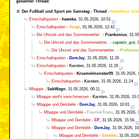
gesamter Thread:
Der Fußball und Sport am Samstag - Thread
-
Redaktion sch
Einschaltquoten
-
haweka
,
31.05.2026, 10:51
Einschaltquoten
-
Voegi
,
01.06.2026, 12:42
Die Uhrzeit und das Sommerwetter..
-
Frankonius
,
31.05
Die Uhrzeit und das Sommerwetter..
-
captain_gut
,
Die Uhrzeit und das Sommerwetter..
-
Professor
Einschaltquoten
-
DomJay
,
31.05.2026, 11:26
Einschaltquoten
-
Karsten
,
31.05.2026, 11:20
Einschaltquoten
-
Kruemelmonster09
,
31.05.2026, 
Einschaltquoten
-
Karsten
,
31.05.2026, 11:24
Mbappe
-
SebWagn
,
31.05.2026, 00:11
Mbappe wird's verschmerzen
-
Karsten
,
31.05.2026, 15:
Mbappe und Dembélé
-
DomJay
,
31.05.2026, 10:01
Mbappe und Dembélé
-
FourrierTrans
,
31.05.2026, 
Mbappe und Dembélé
-
CF
,
31.05.2026, 15:56
Mbappe und Dembélé
-
DomJay
,
31.05.2026, 10
Mbappe und Dembélé
-
Smeller
,
31.05.2026