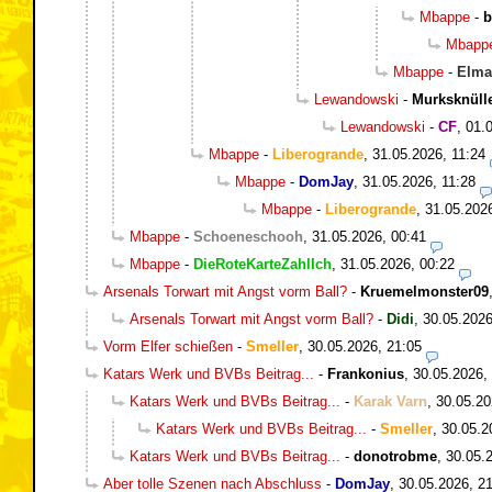
Mbappe
-
b
Mbapp
Mbappe
-
Elma
Lewandowski
-
Murksknüll
Lewandowski
-
CF
,
01.
Mbappe
-
Liberogrande
,
31.05.2026, 11:24
Mbappe
-
DomJay
,
31.05.2026, 11:28
Mbappe
-
Liberogrande
,
31.05.202
Mbappe
-
Schoeneschooh
,
31.05.2026, 00:41
Mbappe
-
DieRoteKarteZahlIch
,
31.05.2026, 00:22
Arsenals Torwart mit Angst vorm Ball?
-
Kruemelmonster09
Arsenals Torwart mit Angst vorm Ball?
-
Didi
,
30.05.2026
Vorm Elfer schießen
-
Smeller
,
30.05.2026, 21:05
Katars Werk und BVBs Beitrag...
-
Frankonius
,
30.05.2026,
Katars Werk und BVBs Beitrag...
-
Karak Varn
,
30.05.20
Katars Werk und BVBs Beitrag...
-
Smeller
,
30.05.2
Katars Werk und BVBs Beitrag...
-
donotrobme
,
30.05.
Aber tolle Szenen nach Abschluss
-
DomJay
,
30.05.2026, 2