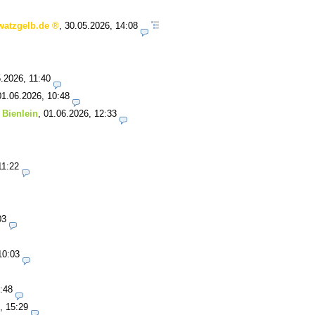
watzgelb.de
,
30.05.2026, 14:08
.2026, 11:40
01.06.2026, 10:48
 Bienlein
,
01.06.2026, 12:33
11:22
03
10:03
:48
, 15:29