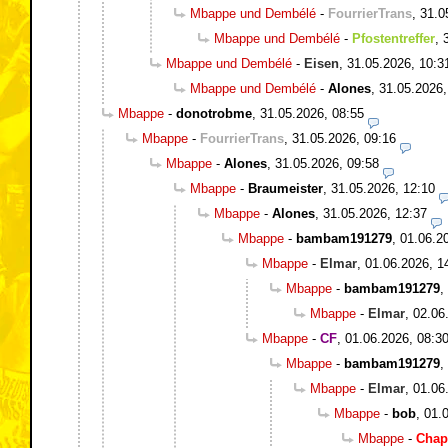
Mbappe und Dembélé
-
FourrierTrans
,
31.0
Mbappe und Dembélé
-
Pfostentreffer
,
Mbappe und Dembélé
-
Eisen
,
31.05.2026, 10:3
Mbappe und Dembélé
-
Alones
,
31.05.2026,
Mbappe
-
donotrobme
,
31.05.2026, 08:55
Mbappe
-
FourrierTrans
,
31.05.2026, 09:16
Mbappe
-
Alones
,
31.05.2026, 09:58
Mbappe
-
Braumeister
,
31.05.2026, 12:10
Mbappe
-
Alones
,
31.05.2026, 12:37
Mbappe
-
bambam191279
,
01.06.2
Mbappe
-
Elmar
,
01.06.2026, 1
Mbappe
-
bambam191279
,
Mbappe
-
Elmar
,
02.06
Mbappe
-
CF
,
01.06.2026, 08:3
Mbappe
-
bambam191279
,
Mbappe
-
Elmar
,
01.06
Mbappe
-
bob
,
01.
Mbappe
-
Chap