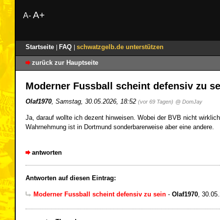
A+
A-
Startseite
FAQ
schwatzgelb.de unterstützen
|
|
zurück zur Hauptseite
Moderner Fussball scheint defensiv zu s
Olaf1970
,
Samstag, 30.05.2026, 18:52
(vor 69 Tagen)
@ DomJay
Ja, darauf wollte ich dezent hinweisen. Wobei der BVB nicht wirklich
Wahrnehmung ist in Dortmund sonderbarerweise aber eine andere.
antworten
Antworten auf diesen Eintrag:
Moderner Fussball scheint defensiv zu sein
-
Olaf1970
,
30.05.