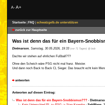
A+
A-
Startseite
FAQ
schwatzgelb.de unterstützen
|
|
zurück zur Hauptseite
Was ist denn das für ein Bayern-Snobb
Dietmarson
,
Samstag, 30.05.2026, 19:33
(vor 71 Tagen)
@ bob
Dachte wir stehen auf ehrlichen Fußball???
Ohne den Scheich wäre PSG nicht mal franz. Meister.
Und dann noch Back to Back CL Sieger. Das braucht echt kein Mens
antworten
Antworten auf diesen Eintrag:
Was ist denn das für ein Bayern-Snobbismus???
-
Dietmarso
Kein Unterschied PL zu PSG -> Stan Kroenke
-
SebWagn
,
3