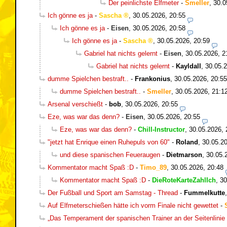
Der peinlichste Elfmeter
-
Smeller
,
30.0
Ich gönne es ja
-
Sascha
,
30.05.2026, 20:55
Ich gönne es ja
-
Eisen
,
30.05.2026, 20:58
Ich gönne es ja
-
Sascha
,
30.05.2026, 20:59
Gabriel hat nichts gelernt
-
Eisen
,
30.05.2026, 2
Gabriel hat nichts gelernt
-
Kayldall
,
30.05.2
dumme Spielchen bestraft..
-
Frankonius
,
30.05.2026, 20:55
dumme Spielchen bestraft..
-
Smeller
,
30.05.2026, 21:1
Arsenal verschießt
-
bob
,
30.05.2026, 20:55
Eze, was war das denn?
-
Eisen
,
30.05.2026, 20:55
Eze, was war das denn?
-
Chill-Instructor
,
30.05.2026, 
"jetzt hat Enrique einen Ruhepuls von 60"
-
Roland
,
30.05.20
und diese spanischen Feueraugen
-
Dietmarson
,
30.05.
Kommentator macht Spaß :D
-
Timo_89
,
30.05.2026, 20:48
Kommentator macht Spaß :D
-
DieRoteKarteZahlIch
,
30
Der Fußball und Sport am Samstag - Thread
-
Fummelkutte
Auf Elfmeterschießen hätte ich vorm Finale nicht gewettet
-
„Das Temperament der spanischen Trainer an der Seitenlinie 