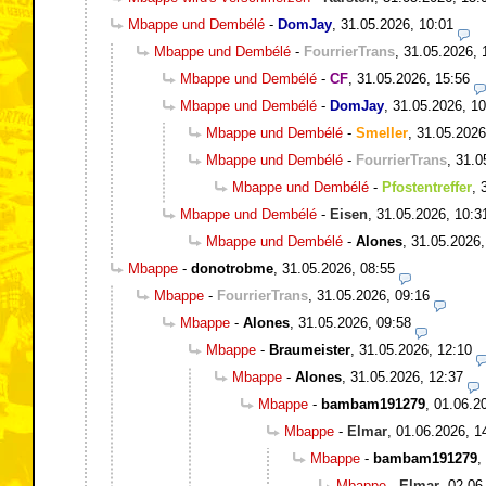
Mbappe und Dembélé
-
DomJay
,
31.05.2026, 10:01
Mbappe und Dembélé
-
FourrierTrans
,
31.05.2026, 
Mbappe und Dembélé
-
CF
,
31.05.2026, 15:56
Mbappe und Dembélé
-
DomJay
,
31.05.2026, 10
Mbappe und Dembélé
-
Smeller
,
31.05.2026
Mbappe und Dembélé
-
FourrierTrans
,
31.0
Mbappe und Dembélé
-
Pfostentreffer
,
Mbappe und Dembélé
-
Eisen
,
31.05.2026, 10:3
Mbappe und Dembélé
-
Alones
,
31.05.2026,
Mbappe
-
donotrobme
,
31.05.2026, 08:55
Mbappe
-
FourrierTrans
,
31.05.2026, 09:16
Mbappe
-
Alones
,
31.05.2026, 09:58
Mbappe
-
Braumeister
,
31.05.2026, 12:10
Mbappe
-
Alones
,
31.05.2026, 12:37
Mbappe
-
bambam191279
,
01.06.2
Mbappe
-
Elmar
,
01.06.2026, 1
Mbappe
-
bambam191279
,
Mbappe
-
Elmar
,
02.06