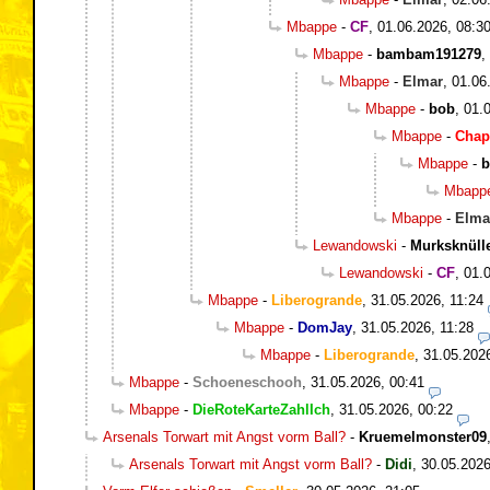
Mbappe
-
CF
,
01.06.2026, 08:3
Mbappe
-
bambam191279
,
Mbappe
-
Elmar
,
01.06
Mbappe
-
bob
,
01.
Mbappe
-
Chap
Mbappe
-
b
Mbapp
Mbappe
-
Elma
Lewandowski
-
Murksknüll
Lewandowski
-
CF
,
01.
Mbappe
-
Liberogrande
,
31.05.2026, 11:24
Mbappe
-
DomJay
,
31.05.2026, 11:28
Mbappe
-
Liberogrande
,
31.05.202
Mbappe
-
Schoeneschooh
,
31.05.2026, 00:41
Mbappe
-
DieRoteKarteZahlIch
,
31.05.2026, 00:22
Arsenals Torwart mit Angst vorm Ball?
-
Kruemelmonster09
Arsenals Torwart mit Angst vorm Ball?
-
Didi
,
30.05.2026