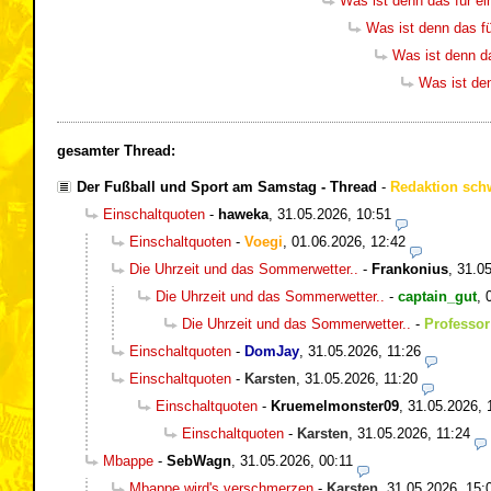
Was ist denn das für 
Was ist denn das f
Was ist denn d
Was ist de
gesamter Thread:
Der Fußball und Sport am Samstag - Thread
-
Redaktion sch
Einschaltquoten
-
haweka
,
31.05.2026, 10:51
Einschaltquoten
-
Voegi
,
01.06.2026, 12:42
Die Uhrzeit und das Sommerwetter..
-
Frankonius
,
31.05
Die Uhrzeit und das Sommerwetter..
-
captain_gut
,
Die Uhrzeit und das Sommerwetter..
-
Professor
Einschaltquoten
-
DomJay
,
31.05.2026, 11:26
Einschaltquoten
-
Karsten
,
31.05.2026, 11:20
Einschaltquoten
-
Kruemelmonster09
,
31.05.2026, 
Einschaltquoten
-
Karsten
,
31.05.2026, 11:24
Mbappe
-
SebWagn
,
31.05.2026, 00:11
Mbappe wird's verschmerzen
-
Karsten
,
31.05.2026, 15: