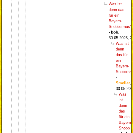
Was ist
denn das
für ein
Bayern-
Snobbismus?
-
bob
,
30.05.2026, 2
Was ist
denn
das für
ein
Bayern-
Snobbism
-
Smeller
,
30.05.202
Was
ist
denn
das
für ein
Bayern-
Snobbi