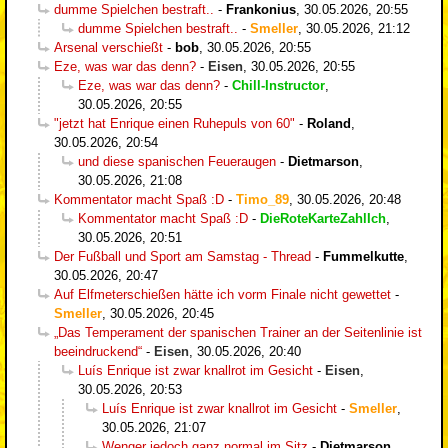
dumme Spielchen bestraft..
-
Frankonius
,
30.05.2026, 20:55
dumme Spielchen bestraft..
-
Smeller
,
30.05.2026, 21:12
Arsenal verschießt
-
bob
,
30.05.2026, 20:55
Eze, was war das denn?
-
Eisen
,
30.05.2026, 20:55
Eze, was war das denn?
-
Chill-Instructor
,
30.05.2026, 20:55
"jetzt hat Enrique einen Ruhepuls von 60"
-
Roland
,
30.05.2026, 20:54
und diese spanischen Feueraugen
-
Dietmarson
,
30.05.2026, 21:08
Kommentator macht Spaß :D
-
Timo_89
,
30.05.2026, 20:48
Kommentator macht Spaß :D
-
DieRoteKarteZahlIch
,
30.05.2026, 20:51
Der Fußball und Sport am Samstag - Thread
-
Fummelkutte
,
30.05.2026, 20:47
Auf Elfmeterschießen hätte ich vorm Finale nicht gewettet
-
Smeller
,
30.05.2026, 20:45
„Das Temperament der spanischen Trainer an der Seitenlinie ist
beeindruckend“
-
Eisen
,
30.05.2026, 20:40
Luís Enrique ist zwar knallrot im Gesicht
-
Eisen
,
30.05.2026, 20:53
Luís Enrique ist zwar knallrot im Gesicht
-
Smeller
,
30.05.2026, 21:07
Wenger jedoch ganz normal im Sitz
-
Dietmarson
,