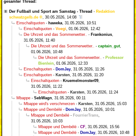
gesamter Thread:
Der Fußball und Sport am Samstag - Thread
-
Redaktion
schwatzgelb.de
,
30.05.2026, 14:08
Einschaltquoten
-
haweka
,
31.05.2026, 10:51
Einschaltquoten
-
Voegi
,
01.06.2026, 12:42
Die Uhrzeit und das Sommerwetter..
-
Frankonius
,
31.05.2026, 11:40
Die Uhrzeit und das Sommerwetter..
-
captain_gut
,
01.06.2026, 10:48
Die Uhrzeit und das Sommerwetter..
-
Professor
Bienlein
,
01.06.2026, 12:33
Einschaltquoten
-
DomJay
,
31.05.2026, 11:26
Einschaltquoten
-
Karsten
,
31.05.2026, 11:20
Einschaltquoten
-
Kruemelmonster09
,
31.05.2026, 11:22
Einschaltquoten
-
Karsten
,
31.05.2026, 11:24
Mbappe
-
SebWagn
,
31.05.2026, 00:11
Mbappe wird's verschmerzen
-
Karsten
,
31.05.2026, 15:03
Mbappe und Dembélé
-
DomJay
,
31.05.2026, 10:01
Mbappe und Dembélé
-
FourrierTrans
,
31.05.2026, 10:03
Mbappe und Dembélé
-
CF
,
31.05.2026, 15:56
Mbappe und Dembélé
-
DomJay
,
31.05.2026, 10:48