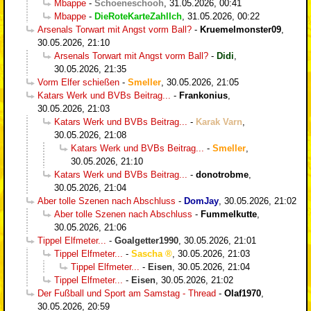
Mbappe
-
Schoeneschooh
,
31.05.2026, 00:41
Mbappe
-
DieRoteKarteZahlIch
,
31.05.2026, 00:22
Arsenals Torwart mit Angst vorm Ball?
-
Kruemelmonster09
,
30.05.2026, 21:10
Arsenals Torwart mit Angst vorm Ball?
-
Didi
,
30.05.2026, 21:35
Vorm Elfer schießen
-
Smeller
,
30.05.2026, 21:05
Katars Werk und BVBs Beitrag...
-
Frankonius
,
30.05.2026, 21:03
Katars Werk und BVBs Beitrag...
-
Karak Varn
,
30.05.2026, 21:08
Katars Werk und BVBs Beitrag...
-
Smeller
,
30.05.2026, 21:10
Katars Werk und BVBs Beitrag...
-
donotrobme
,
30.05.2026, 21:04
Aber tolle Szenen nach Abschluss
-
DomJay
,
30.05.2026, 21:02
Aber tolle Szenen nach Abschluss
-
Fummelkutte
,
30.05.2026, 21:06
Tippel Elfmeter...
-
Goalgetter1990
,
30.05.2026, 21:01
Tippel Elfmeter...
-
Sascha
,
30.05.2026, 21:03
Tippel Elfmeter...
-
Eisen
,
30.05.2026, 21:04
Tippel Elfmeter...
-
Eisen
,
30.05.2026, 21:02
Der Fußball und Sport am Samstag - Thread
-
Olaf1970
,
30.05.2026, 20:59