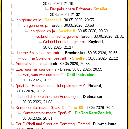
30.05.2026, 21:19
Der peinlichste Elfmeter
-
Smeller
,
30.05.2026, 21:32
Ich gönne es ja
-
Sascha
,
30.05.2026, 20:55
Ich gönne es ja
-
Eisen
,
30.05.2026, 20:58
Ich gönne es ja
-
Sascha
,
30.05.2026, 20:59
Gabriel hat nichts gelernt
-
Eisen
,
30.05.2026, 21:01
Gabriel hat nichts gelernt
-
Kayldall
,
30.05.2026, 21:17
dumme Spielchen bestraft..
-
Frankonius
,
30.05.2026, 20:55
dumme Spielchen bestraft..
-
Smeller
,
30.05.2026, 21:12
Arsenal verschießt
-
bob
,
30.05.2026, 20:55
Eze, was war das denn?
-
Eisen
,
30.05.2026, 20:55
Eze, was war das denn?
-
Chill-Instructor
,
30.05.2026, 20:55
"jetzt hat Enrique einen Ruhepuls von 60"
-
Roland
,
30.05.2026, 20:54
und diese spanischen Feueraugen
-
Dietmarson
,
30.05.2026, 21:08
Kommentator macht Spaß :D
-
Timo_89
,
30.05.2026, 20:48
Kommentator macht Spaß :D
-
DieRoteKarteZahlIch
,
30.05.2026, 20:51
Der Fußball und Sport am Samstag - Thread
-
Fummelkutte
,