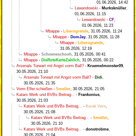
01.06.2026, 14:42
Lewandowski
-
Murksknüller
,
01.06.2026, 11:15
Lewandowski
-
CF
,
01.06.2026, 11:23
Mbappe
-
Liberogrande
,
31.05.2026, 11:24
Mbappe
-
DomJay
,
31.05.2026, 11:28
Mbappe
-
Liberogrande
,
31.05.2026, 12:19
Mbappe
-
Schoeneschooh
,
31.05.2026, 00:41
Mbappe
-
DieRoteKarteZahlIch
,
31.05.2026, 00:22
Arsenals Torwart mit Angst vorm Ball?
-
Kruemelmonster09
,
30.05.2026, 21:10
Arsenals Torwart mit Angst vorm Ball?
-
Didi
,
30.05.2026, 21:35
Vorm Elfer schießen
-
Smeller
,
30.05.2026, 21:05
Katars Werk und BVBs Beitrag...
-
Frankonius
,
30.05.2026, 21:03
Katars Werk und BVBs Beitrag...
-
Karak Varn
,
30.05.2026, 21:08
Katars Werk und BVBs Beitrag...
-
Smeller
,
30.05.2026, 21:10
Katars Werk und BVBs Beitrag...
-
donotrobme
,
30.05.2026, 21:04