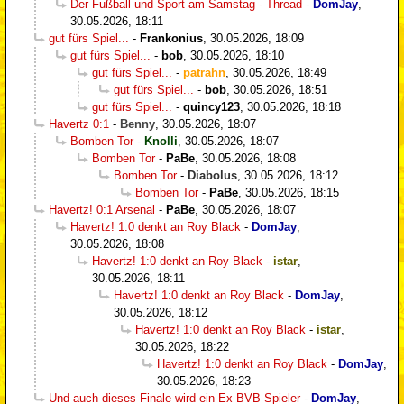
Der Fußball und Sport am Samstag - Thread
-
DomJay
,
30.05.2026, 18:11
gut fürs Spiel...
-
Frankonius
,
30.05.2026, 18:09
gut fürs Spiel...
-
bob
,
30.05.2026, 18:10
gut fürs Spiel...
-
patrahn
,
30.05.2026, 18:49
gut fürs Spiel...
-
bob
,
30.05.2026, 18:51
gut fürs Spiel...
-
quincy123
,
30.05.2026, 18:18
Havertz 0:1
-
Benny
,
30.05.2026, 18:07
Bomben Tor
-
Knolli
,
30.05.2026, 18:07
Bomben Tor
-
PaBe
,
30.05.2026, 18:08
Bomben Tor
-
Diabolus
,
30.05.2026, 18:12
Bomben Tor
-
PaBe
,
30.05.2026, 18:15
Havertz! 0:1 Arsenal
-
PaBe
,
30.05.2026, 18:07
Havertz! 1:0 denkt an Roy Black
-
DomJay
,
30.05.2026, 18:08
Havertz! 1:0 denkt an Roy Black
-
istar
,
30.05.2026, 18:11
Havertz! 1:0 denkt an Roy Black
-
DomJay
,
30.05.2026, 18:12
Havertz! 1:0 denkt an Roy Black
-
istar
,
30.05.2026, 18:22
Havertz! 1:0 denkt an Roy Black
-
DomJay
,
30.05.2026, 18:23
Und auch dieses Finale wird ein Ex BVB Spieler
-
DomJay
,