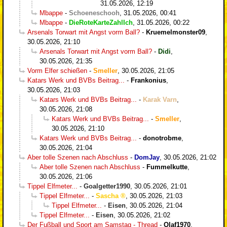
31.05.2026, 12:19
Mbappe
-
Schoeneschooh
,
31.05.2026, 00:41
Mbappe
-
DieRoteKarteZahlIch
,
31.05.2026, 00:22
Arsenals Torwart mit Angst vorm Ball?
-
Kruemelmonster09
,
30.05.2026, 21:10
Arsenals Torwart mit Angst vorm Ball?
-
Didi
,
30.05.2026, 21:35
Vorm Elfer schießen
-
Smeller
,
30.05.2026, 21:05
Katars Werk und BVBs Beitrag...
-
Frankonius
,
30.05.2026, 21:03
Katars Werk und BVBs Beitrag...
-
Karak Varn
,
30.05.2026, 21:08
Katars Werk und BVBs Beitrag...
-
Smeller
,
30.05.2026, 21:10
Katars Werk und BVBs Beitrag...
-
donotrobme
,
30.05.2026, 21:04
Aber tolle Szenen nach Abschluss
-
DomJay
,
30.05.2026, 21:02
Aber tolle Szenen nach Abschluss
-
Fummelkutte
,
30.05.2026, 21:06
Tippel Elfmeter...
-
Goalgetter1990
,
30.05.2026, 21:01
Tippel Elfmeter...
-
Sascha
,
30.05.2026, 21:03
Tippel Elfmeter...
-
Eisen
,
30.05.2026, 21:04
Tippel Elfmeter...
-
Eisen
,
30.05.2026, 21:02
Der Fußball und Sport am Samstag - Thread
-
Olaf1970
,