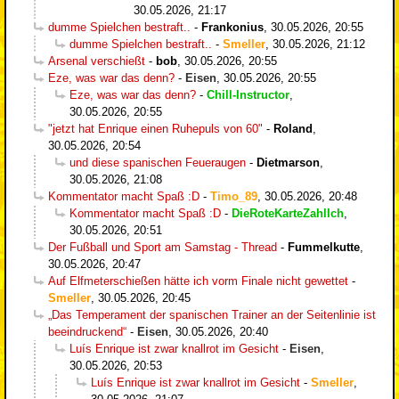
30.05.2026, 21:17
dumme Spielchen bestraft..
-
Frankonius
,
30.05.2026, 20:55
dumme Spielchen bestraft..
-
Smeller
,
30.05.2026, 21:12
Arsenal verschießt
-
bob
,
30.05.2026, 20:55
Eze, was war das denn?
-
Eisen
,
30.05.2026, 20:55
Eze, was war das denn?
-
Chill-Instructor
,
30.05.2026, 20:55
"jetzt hat Enrique einen Ruhepuls von 60"
-
Roland
,
30.05.2026, 20:54
und diese spanischen Feueraugen
-
Dietmarson
,
30.05.2026, 21:08
Kommentator macht Spaß :D
-
Timo_89
,
30.05.2026, 20:48
Kommentator macht Spaß :D
-
DieRoteKarteZahlIch
,
30.05.2026, 20:51
Der Fußball und Sport am Samstag - Thread
-
Fummelkutte
,
30.05.2026, 20:47
Auf Elfmeterschießen hätte ich vorm Finale nicht gewettet
-
Smeller
,
30.05.2026, 20:45
„Das Temperament der spanischen Trainer an der Seitenlinie ist
beeindruckend“
-
Eisen
,
30.05.2026, 20:40
Luís Enrique ist zwar knallrot im Gesicht
-
Eisen
,
30.05.2026, 20:53
Luís Enrique ist zwar knallrot im Gesicht
-
Smeller
,