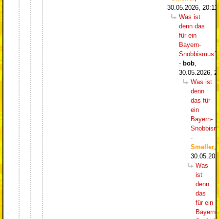
30.05.2026, 20:11
Was ist
denn das
für ein
Bayern-
Snobbismus?
-
bob
,
30.05.2026, 2
Was ist
denn
das für
ein
Bayern-
Snobbism
-
Smeller
,
30.05.202
Was
ist
denn
das
für ein
Bayern-