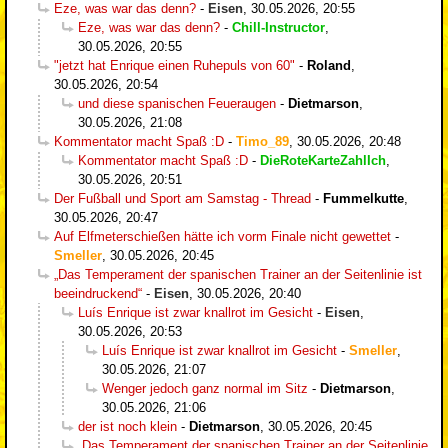
Eze, was war das denn?
-
Eisen
,
30.05.2026, 20:55
Eze, was war das denn?
-
Chill-Instructor
,
30.05.2026, 20:55
"jetzt hat Enrique einen Ruhepuls von 60"
-
Roland
,
30.05.2026, 20:54
und diese spanischen Feueraugen
-
Dietmarson
,
30.05.2026, 21:08
Kommentator macht Spaß :D
-
Timo_89
,
30.05.2026, 20:48
Kommentator macht Spaß :D
-
DieRoteKarteZahlIch
,
30.05.2026, 20:51
Der Fußball und Sport am Samstag - Thread
-
Fummelkutte
,
30.05.2026, 20:47
Auf Elfmeterschießen hätte ich vorm Finale nicht gewettet
-
Smeller
,
30.05.2026, 20:45
„Das Temperament der spanischen Trainer an der Seitenlinie ist
beeindruckend“
-
Eisen
,
30.05.2026, 20:40
Luís Enrique ist zwar knallrot im Gesicht
-
Eisen
,
30.05.2026, 20:53
Luís Enrique ist zwar knallrot im Gesicht
-
Smeller
,
30.05.2026, 21:07
Wenger jedoch ganz normal im Sitz
-
Dietmarson
,
30.05.2026, 21:06
der ist noch klein
-
Dietmarson
,
30.05.2026, 20:45
„Das Temperament der spanischen Trainer an der Seitenlinie