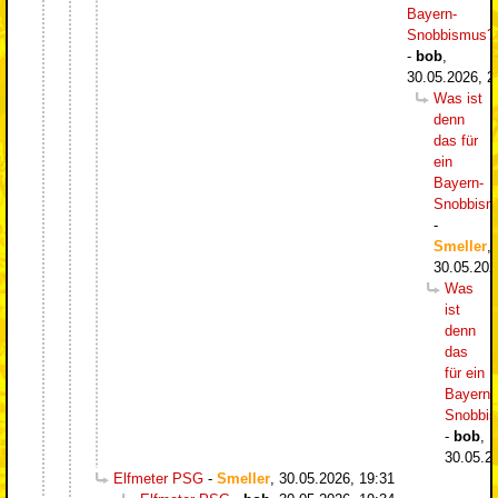
Bayern-
Snobbismus?
-
bob
,
30.05.2026, 2
Was ist
denn
das für
ein
Bayern-
Snobbism
-
Smeller
,
30.05.202
Was
ist
denn
das
für ein
Bayern-
Snobbi
-
bob
,
30.05.2
Elfmeter PSG
-
Smeller
,
30.05.2026, 19:31