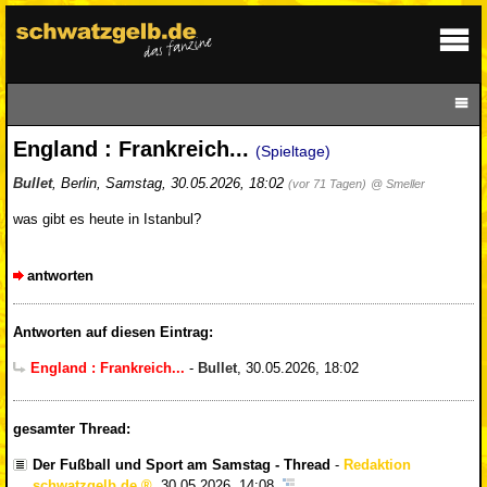
England : Frankreich...
(Spieltage)
Bullet
,
Berlin
,
Samstag, 30.05.2026, 18:02
(vor 71 Tagen)
@ Smeller
was gibt es heute in Istanbul?
antworten
Antworten auf diesen Eintrag:
England : Frankreich...
-
Bullet
,
30.05.2026, 18:02
gesamter Thread:
Der Fußball und Sport am Samstag - Thread
-
Redaktion
schwatzgelb.de
,
30.05.2026, 14:08