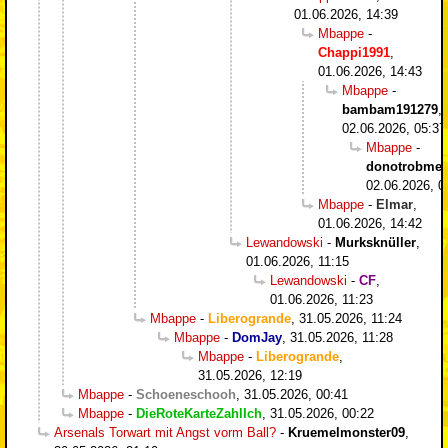
01.06.2026, 14:39
Mbappe
-
Chappi1991
,
01.06.2026, 14:43
Mbappe
-
bambam191279
,
02.06.2026, 05:37
Mbappe
-
donotrobme
,
02.06.2026, 0
Mbappe
-
Elmar
,
01.06.2026, 14:42
Lewandowski
-
Murksknüller
,
01.06.2026, 11:15
Lewandowski
-
CF
,
01.06.2026, 11:23
Mbappe
-
Liberogrande
,
31.05.2026, 11:24
Mbappe
-
DomJay
,
31.05.2026, 11:28
Mbappe
-
Liberogrande
,
31.05.2026, 12:19
Mbappe
-
Schoeneschooh
,
31.05.2026, 00:41
Mbappe
-
DieRoteKarteZahlIch
,
31.05.2026, 00:22
Arsenals Torwart mit Angst vorm Ball?
-
Kruemelmonster09
,