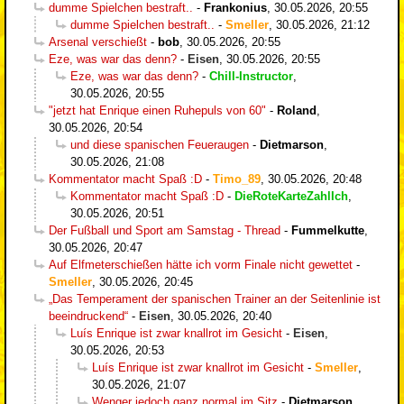
dumme Spielchen bestraft..
-
Frankonius
,
30.05.2026, 20:55
dumme Spielchen bestraft..
-
Smeller
,
30.05.2026, 21:12
Arsenal verschießt
-
bob
,
30.05.2026, 20:55
Eze, was war das denn?
-
Eisen
,
30.05.2026, 20:55
Eze, was war das denn?
-
Chill-Instructor
,
30.05.2026, 20:55
"jetzt hat Enrique einen Ruhepuls von 60"
-
Roland
,
30.05.2026, 20:54
und diese spanischen Feueraugen
-
Dietmarson
,
30.05.2026, 21:08
Kommentator macht Spaß :D
-
Timo_89
,
30.05.2026, 20:48
Kommentator macht Spaß :D
-
DieRoteKarteZahlIch
,
30.05.2026, 20:51
Der Fußball und Sport am Samstag - Thread
-
Fummelkutte
,
30.05.2026, 20:47
Auf Elfmeterschießen hätte ich vorm Finale nicht gewettet
-
Smeller
,
30.05.2026, 20:45
„Das Temperament der spanischen Trainer an der Seitenlinie ist
beeindruckend“
-
Eisen
,
30.05.2026, 20:40
Luís Enrique ist zwar knallrot im Gesicht
-
Eisen
,
30.05.2026, 20:53
Luís Enrique ist zwar knallrot im Gesicht
-
Smeller
,
30.05.2026, 21:07
Wenger jedoch ganz normal im Sitz
-
Dietmarson
,