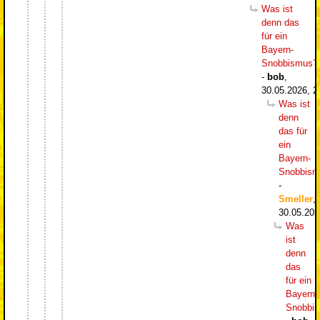
Was ist
denn das
für ein
Bayern-
Snobbismus?
-
bob
,
30.05.2026, 2
Was ist
denn
das für
ein
Bayern-
Snobbism
-
Smeller
,
30.05.202
Was
ist
denn
das
für ein
Bayern-
Snobbi