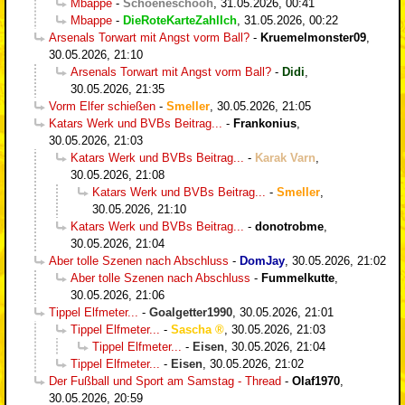
Mbappe
-
Schoeneschooh
,
31.05.2026, 00:41
Mbappe
-
DieRoteKarteZahlIch
,
31.05.2026, 00:22
Arsenals Torwart mit Angst vorm Ball?
-
Kruemelmonster09
,
30.05.2026, 21:10
Arsenals Torwart mit Angst vorm Ball?
-
Didi
,
30.05.2026, 21:35
Vorm Elfer schießen
-
Smeller
,
30.05.2026, 21:05
Katars Werk und BVBs Beitrag...
-
Frankonius
,
30.05.2026, 21:03
Katars Werk und BVBs Beitrag...
-
Karak Varn
,
30.05.2026, 21:08
Katars Werk und BVBs Beitrag...
-
Smeller
,
30.05.2026, 21:10
Katars Werk und BVBs Beitrag...
-
donotrobme
,
30.05.2026, 21:04
Aber tolle Szenen nach Abschluss
-
DomJay
,
30.05.2026, 21:02
Aber tolle Szenen nach Abschluss
-
Fummelkutte
,
30.05.2026, 21:06
Tippel Elfmeter...
-
Goalgetter1990
,
30.05.2026, 21:01
Tippel Elfmeter...
-
Sascha
,
30.05.2026, 21:03
Tippel Elfmeter...
-
Eisen
,
30.05.2026, 21:04
Tippel Elfmeter...
-
Eisen
,
30.05.2026, 21:02
Der Fußball und Sport am Samstag - Thread
-
Olaf1970
,
30.05.2026, 20:59