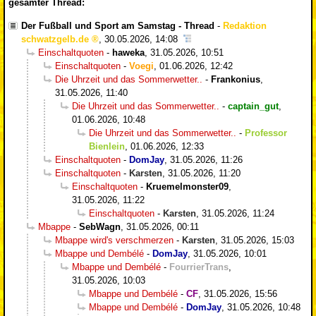
gesamter Thread:
Der Fußball und Sport am Samstag - Thread
-
Redaktion
schwatzgelb.de
,
30.05.2026, 14:08
Einschaltquoten
-
haweka
,
31.05.2026, 10:51
Einschaltquoten
-
Voegi
,
01.06.2026, 12:42
Die Uhrzeit und das Sommerwetter..
-
Frankonius
,
31.05.2026, 11:40
Die Uhrzeit und das Sommerwetter..
-
captain_gut
,
01.06.2026, 10:48
Die Uhrzeit und das Sommerwetter..
-
Professor
Bienlein
,
01.06.2026, 12:33
Einschaltquoten
-
DomJay
,
31.05.2026, 11:26
Einschaltquoten
-
Karsten
,
31.05.2026, 11:20
Einschaltquoten
-
Kruemelmonster09
,
31.05.2026, 11:22
Einschaltquoten
-
Karsten
,
31.05.2026, 11:24
Mbappe
-
SebWagn
,
31.05.2026, 00:11
Mbappe wird's verschmerzen
-
Karsten
,
31.05.2026, 15:03
Mbappe und Dembélé
-
DomJay
,
31.05.2026, 10:01
Mbappe und Dembélé
-
FourrierTrans
,
31.05.2026, 10:03
Mbappe und Dembélé
-
CF
,
31.05.2026, 15:56
Mbappe und Dembélé
-
DomJay
,
31.05.2026, 10:48