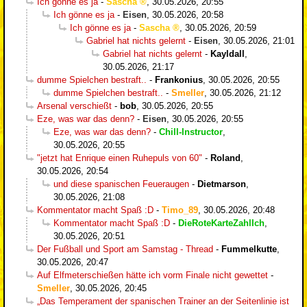
Ich gönne es ja
-
Sascha
,
30.05.2026, 20:55
Ich gönne es ja
-
Eisen
,
30.05.2026, 20:58
Ich gönne es ja
-
Sascha
,
30.05.2026, 20:59
Gabriel hat nichts gelernt
-
Eisen
,
30.05.2026, 21:01
Gabriel hat nichts gelernt
-
Kayldall
,
30.05.2026, 21:17
dumme Spielchen bestraft..
-
Frankonius
,
30.05.2026, 20:55
dumme Spielchen bestraft..
-
Smeller
,
30.05.2026, 21:12
Arsenal verschießt
-
bob
,
30.05.2026, 20:55
Eze, was war das denn?
-
Eisen
,
30.05.2026, 20:55
Eze, was war das denn?
-
Chill-Instructor
,
30.05.2026, 20:55
"jetzt hat Enrique einen Ruhepuls von 60"
-
Roland
,
30.05.2026, 20:54
und diese spanischen Feueraugen
-
Dietmarson
,
30.05.2026, 21:08
Kommentator macht Spaß :D
-
Timo_89
,
30.05.2026, 20:48
Kommentator macht Spaß :D
-
DieRoteKarteZahlIch
,
30.05.2026, 20:51
Der Fußball und Sport am Samstag - Thread
-
Fummelkutte
,
30.05.2026, 20:47
Auf Elfmeterschießen hätte ich vorm Finale nicht gewettet
-
Smeller
,
30.05.2026, 20:45
„Das Temperament der spanischen Trainer an der Seitenlinie ist