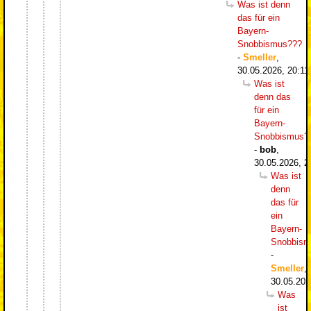
Was ist denn
das für ein
Bayern-
Snobbismus???
-
Smeller
,
30.05.2026, 20:11
Was ist
denn das
für ein
Bayern-
Snobbismus?
-
bob
,
30.05.2026, 2
Was ist
denn
das für
ein
Bayern-
Snobbism
-
Smeller
,
30.05.202
Was
ist