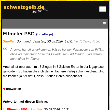
Elfmeter PSG
(Spieltage)
Smeller
,
Dortmund
,
Samstag, 30.05.2026, 19:31
(vor 70 Tagen)
@ bob
Arsenal hat 88 angekommen Pässe bei ner Passquote von 67%...
ohne die "leichten" Lose mit Leverkusen und Madrid... die wären
doch nicht im Finale
Arsenal ist aber auch mit 8 Siegen in 8 Spielen Erster in der Ligaphase
geworden. So haben die sich den einfacheren Weg schon verdient. Und
die können ja nix dafür, dass Atletico Barca ausschaltet.
antworten
Antworten auf diesen Eintrag:
Elfmeter PSG
-
Smeller
,
30.05.2026, 19:31