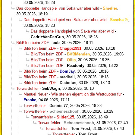
30.05.2026, 18:28
Das doppelte Handspiel von Saka war aber wild
-
Smeller
,
30.05.2026, 18:19
Das doppelte Handspiel von Saka war aber wild
-
Sascha
,
30.05.2026, 18:23
Das doppelte Handspiel von Saka war aber wild
-
CedricVanDerGun
,
30.05.2026, 18:28
Bild/Ton beim ZDF
-
bob
,
30.05.2026, 18:11
Bild/Ton beim ZDF
-
Chappi1991
,
30.05.2026, 18:18
Bild/Ton beim ZDF
-
BVBMenden
,
30.05.2026, 19:06
Bild/Ton beim ZDF
-
Ollis
,
30.05.2026, 18:35
Bild/Ton beim ZDF
-
Readonly
,
30.05.2026, 18:22
Bild/Ton beim ZDF
-
DomJay
,
30.05.2026, 18:16
Bild/Ton beim ZDF
-
madball
,
30.05.2026, 18:13
Bild/Ton beim ZDF
-
Diabolus
,
30.05.2026, 18:13
Torwartfehler
-
SebWagn
,
30.05.2026, 18:10
Manuel Neuer - Wie stehen eigentlich die Wettquoten für
-
Franke
,
04.06.2026, 17:11
Torwartfehler
-
Dennis-77
,
30.05.2026, 18:38
Torwartfehler
-
Schoeneschooh
,
30.05.2026, 18:19
Torwartfehler
-
Slider125
,
30.05.2026, 18:49
Torwartfehler
-
Schoeneschooh
,
31.05.2026, 02:40
Torwartfehler
-
Tom Frost
,
31.05.2026, 07:43
Torwartfehler
-
Tom Frost
,