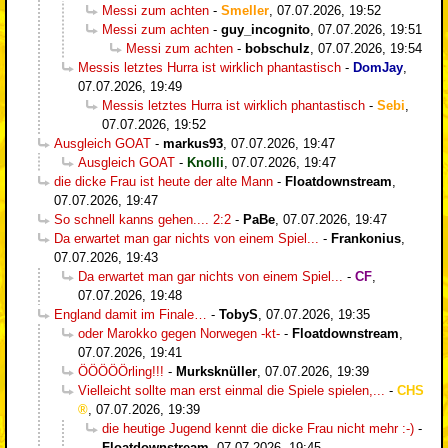
Messi zum achten
-
Smeller
,
07.07.2026, 19:52
Messi zum achten
-
guy_incognito
,
07.07.2026, 19:51
Messi zum achten
-
bobschulz
,
07.07.2026, 19:54
Messis letztes Hurra ist wirklich phantastisch
-
DomJay
,
07.07.2026, 19:49
Messis letztes Hurra ist wirklich phantastisch
-
Sebi
,
07.07.2026, 19:52
Ausgleich GOAT
-
markus93
,
07.07.2026, 19:47
Ausgleich GOAT
-
Knolli
,
07.07.2026, 19:47
die dicke Frau ist heute der alte Mann
-
Floatdownstream
,
07.07.2026, 19:47
So schnell kanns gehen.... 2:2
-
PaBe
,
07.07.2026, 19:47
Da erwartet man gar nichts von einem Spiel...
-
Frankonius
,
07.07.2026, 19:43
Da erwartet man gar nichts von einem Spiel...
-
CF
,
07.07.2026, 19:48
England damit im Finale…
-
TobyS
,
07.07.2026, 19:35
oder Marokko gegen Norwegen -kt-
-
Floatdownstream
,
07.07.2026, 19:41
ÖÖÖÖÖrling!!!
-
Murksknüller
,
07.07.2026, 19:39
Vielleicht sollte man erst einmal die Spiele spielen,...
-
CHS
,
07.07.2026, 19:39
die heutige Jugend kennt die dicke Frau nicht mehr :-)
-
Floatdownstream
,
07.07.2026, 19:45