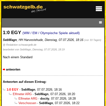
1:0 EGY
(WM / EM / Olympische Spiele aktuell)
SebWagn
,
HH Harvestehude
,
Dienstag, 07.07.2026, 18:16
(vor 33 Tagen)
@ Redaktion schwatzgelb.de
bearbeitet von SebWagn, Dienstag, 07.07.2026, 18:19
Nach einem Standard
antworten
Antworten auf diesen Eintrag:
1:0 EGY
-
SebWagn
,
07.07.2026, 18:16
Elfmeter ARG
-
SebWagn
,
07.07.2026, 18:20
Elfmeter ARG
-
docity
,
07.07.2026, 18:28
Verschossen
-
SebWagn
,
07.07.2026, 18:22