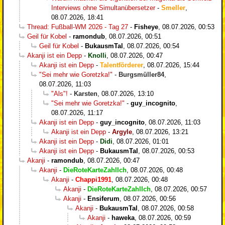
Interviews ohne Simultanübersetzer
-
Smeller
,
08.07.2026, 18:41
Thread: Fußball-WM 2026 - Tag 27
-
Fisheye
,
08.07.2026, 00:53
Geil für Kobel
-
ramondub
,
08.07.2026, 00:51
Geil für Kobel
-
BukausmTal
,
08.07.2026, 00:54
Akanji ist ein Depp
-
Knolli
,
08.07.2026, 00:47
Akanji ist ein Depp
-
Talentförderer
,
08.07.2026, 15:44
"Sei mehr wie Goretzka!"
-
Burgsmüller84
,
08.07.2026, 11:03
"Als"!
-
Karsten
,
08.07.2026, 13:10
"Sei mehr wie Goretzka!"
-
guy_incognito
,
08.07.2026, 11:17
Akanji ist ein Depp
-
guy_incognito
,
08.07.2026, 11:03
Akanji ist ein Depp
-
Argyle
,
08.07.2026, 13:21
Akanji ist ein Depp
-
Didi
,
08.07.2026, 01:01
Akanji ist ein Depp
-
BukausmTal
,
08.07.2026, 00:53
Akanji
-
ramondub
,
08.07.2026, 00:47
Akanji
-
DieRoteKarteZahlIch
,
08.07.2026, 00:48
Akanji
-
Chappi1991
,
08.07.2026, 00:48
Akanji
-
DieRoteKarteZahlIch
,
08.07.2026, 00:57
Akanji
-
Ensiferum
,
08.07.2026, 00:56
Akanji
-
BukausmTal
,
08.07.2026, 00:58
Akanji
-
haweka
,
08.07.2026, 00:59