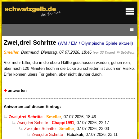
Zwei,drei Schritte
(WM / EM / Olympische Spiele aktuell)
Smeller
,
Dortmund
,
Dienstag, 07.07.2026, 18:46
(vor 33 Tagen)
@ SebWagn
Viel mehr Elfer, die in die obere Hälfte geschossen werden, gehen rein,
aber nach 120 Minuten hoch in die Ecke zu schießen ist auch ein Risiko.
Elfer können übers Tor gehen, aber nicht drunter durch.
antworten
Antworten auf diesen Eintrag:
Zwei,drei Schritte
-
Smeller
,
07.07.2026, 18:46
Zwei,drei Schritte
-
Chappi1991
,
07.07.2026, 22:17
Zwei,drei Schritte
-
Smeller
,
07.07.2026, 23:03
Zwei,drei Schritte
-
Habakuk
,
07.07.2026, 23:11