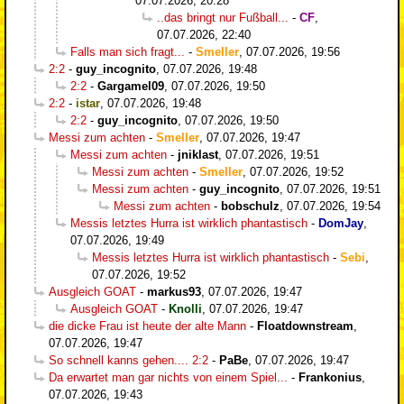
07.07.2026, 20:28
..das bringt nur Fußball...
-
CF
,
07.07.2026, 22:40
Falls man sich fragt...
-
Smeller
,
07.07.2026, 19:56
2:2
-
guy_incognito
,
07.07.2026, 19:48
2:2
-
Gargamel09
,
07.07.2026, 19:50
2:2
-
istar
,
07.07.2026, 19:48
2:2
-
guy_incognito
,
07.07.2026, 19:50
Messi zum achten
-
Smeller
,
07.07.2026, 19:47
Messi zum achten
-
jniklast
,
07.07.2026, 19:51
Messi zum achten
-
Smeller
,
07.07.2026, 19:52
Messi zum achten
-
guy_incognito
,
07.07.2026, 19:51
Messi zum achten
-
bobschulz
,
07.07.2026, 19:54
Messis letztes Hurra ist wirklich phantastisch
-
DomJay
,
07.07.2026, 19:49
Messis letztes Hurra ist wirklich phantastisch
-
Sebi
,
07.07.2026, 19:52
Ausgleich GOAT
-
markus93
,
07.07.2026, 19:47
Ausgleich GOAT
-
Knolli
,
07.07.2026, 19:47
die dicke Frau ist heute der alte Mann
-
Floatdownstream
,
07.07.2026, 19:47
So schnell kanns gehen.... 2:2
-
PaBe
,
07.07.2026, 19:47
Da erwartet man gar nichts von einem Spiel...
-
Frankonius
,
07.07.2026, 19:43