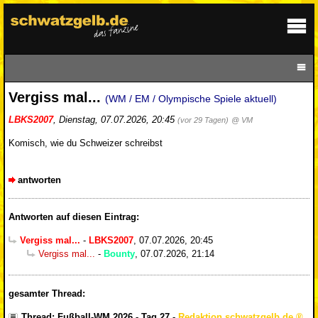
Vergiss mal...
(WM / EM / Olympische Spiele aktuell)
LBKS2007
,
Dienstag, 07.07.2026, 20:45
(vor 29 Tagen)
@ VM
Komisch, wie du Schweizer schreibst
antworten
Antworten auf diesen Eintrag:
Vergiss mal...
-
LBKS2007
,
07.07.2026, 20:45
Vergiss mal...
-
Bounty
,
07.07.2026, 21:14
gesamter Thread:
Thread: Fußball-WM 2026 - Tag 27
-
Redaktion schwatzgelb.de
,