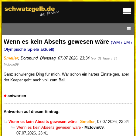
Wenn es kein Abseits gewesen wäre
(WM / EM /
Olympische Spiele aktuell)
Smeller
,
Dortmund
,
Dienstag, 07.07.2026, 23:34
(vor 31 Tagen)
@
Mclovin09
Ganz schwieriges Ding für mich. War schon ein hartes Einsteigen, aber
der Keeper geht auch voll zum Ball.
antworten
Antworten auf diesen Eintrag:
Wenn es kein Abseits gewesen wäre
-
Smeller
,
07.07.2026, 23:34
Wenn es kein Abseits gewesen wäre
-
Mclovin09
,
07.07.2026, 23:41