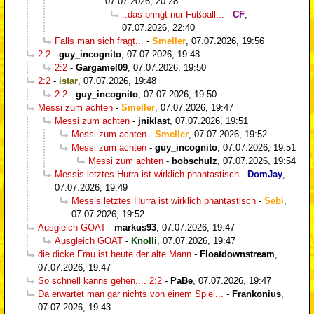
07.07.2026, 20:28
..das bringt nur Fußball...
-
CF
,
07.07.2026, 22:40
Falls man sich fragt...
-
Smeller
,
07.07.2026, 19:56
2:2
-
guy_incognito
,
07.07.2026, 19:48
2:2
-
Gargamel09
,
07.07.2026, 19:50
2:2
-
istar
,
07.07.2026, 19:48
2:2
-
guy_incognito
,
07.07.2026, 19:50
Messi zum achten
-
Smeller
,
07.07.2026, 19:47
Messi zum achten
-
jniklast
,
07.07.2026, 19:51
Messi zum achten
-
Smeller
,
07.07.2026, 19:52
Messi zum achten
-
guy_incognito
,
07.07.2026, 19:51
Messi zum achten
-
bobschulz
,
07.07.2026, 19:54
Messis letztes Hurra ist wirklich phantastisch
-
DomJay
,
07.07.2026, 19:49
Messis letztes Hurra ist wirklich phantastisch
-
Sebi
,
07.07.2026, 19:52
Ausgleich GOAT
-
markus93
,
07.07.2026, 19:47
Ausgleich GOAT
-
Knolli
,
07.07.2026, 19:47
die dicke Frau ist heute der alte Mann
-
Floatdownstream
,
07.07.2026, 19:47
So schnell kanns gehen.... 2:2
-
PaBe
,
07.07.2026, 19:47
Da erwartet man gar nichts von einem Spiel...
-
Frankonius
,
07.07.2026, 19:43