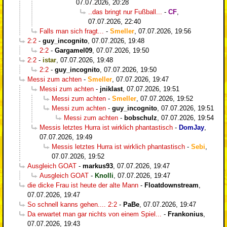
07.07.2026, 20:28
..das bringt nur Fußball...
-
CF
,
07.07.2026, 22:40
Falls man sich fragt...
-
Smeller
,
07.07.2026, 19:56
2:2
-
guy_incognito
,
07.07.2026, 19:48
2:2
-
Gargamel09
,
07.07.2026, 19:50
2:2
-
istar
,
07.07.2026, 19:48
2:2
-
guy_incognito
,
07.07.2026, 19:50
Messi zum achten
-
Smeller
,
07.07.2026, 19:47
Messi zum achten
-
jniklast
,
07.07.2026, 19:51
Messi zum achten
-
Smeller
,
07.07.2026, 19:52
Messi zum achten
-
guy_incognito
,
07.07.2026, 19:51
Messi zum achten
-
bobschulz
,
07.07.2026, 19:54
Messis letztes Hurra ist wirklich phantastisch
-
DomJay
,
07.07.2026, 19:49
Messis letztes Hurra ist wirklich phantastisch
-
Sebi
,
07.07.2026, 19:52
Ausgleich GOAT
-
markus93
,
07.07.2026, 19:47
Ausgleich GOAT
-
Knolli
,
07.07.2026, 19:47
die dicke Frau ist heute der alte Mann
-
Floatdownstream
,
07.07.2026, 19:47
So schnell kanns gehen.... 2:2
-
PaBe
,
07.07.2026, 19:47
Da erwartet man gar nichts von einem Spiel...
-
Frankonius
,
07.07.2026, 19:43